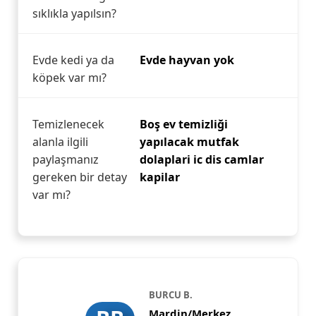
sıklıkla yapılsın?
Evde kedi ya da
Evde hayvan yok
köpek var mı?
Temizlenecek
Boş ev temizliği
alanla ilgili
yapılacak mutfak
paylaşmanız
dolaplari ic dis camlar
gereken bir detay
kapilar
var mı?
BURCU B.
Mardin/Merkez