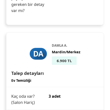
gereken bir detay
var mı?
DAMLA A.
DA
Mardin/Merkez
6.900 TL
Talep detayları
Ev Temizliği
Kaç oda var?
3 adet
(Salon Hariç)