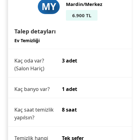
MY
Mardin/Merkez
6.900 TL
Talep detayları
Ev Temizliği
Kaç oda var?
3 adet
(Salon Hariç)
Kaç banyo var?
1 adet
Kaç saat temizlik
8 saat
yapılsın?
Temizlik hangi
Tek sefer