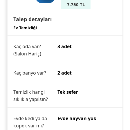
7.750 TL
Talep detayları
Ev Temizliği
Kaç oda var?
3 adet
(Salon Hariç)
Kaç banyo var?
2 adet
Temizlik hangi
Tek sefer
sıklıkla yapılsın?
Evde kedi ya da
Evde hayvan yok
köpek var mı?