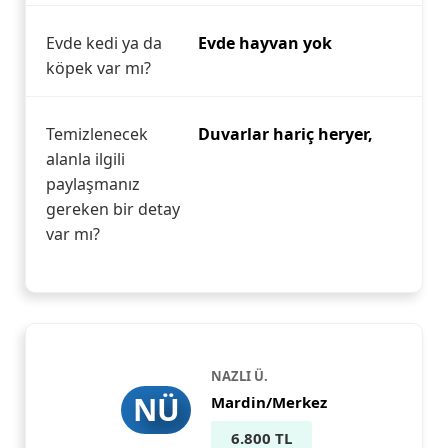
Evde kedi ya da
Evde hayvan yok
köpek var mı?
Temizlenecek
Duvarlar hariç heryer,
alanla ilgili
paylaşmanız
gereken bir detay
var mı?
NAZLI Ü.
NÜ
Mardin/Merkez
6.800 TL