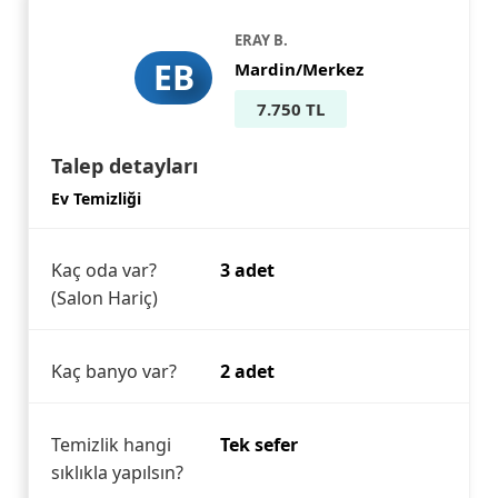
ERAY B.
EB
Mardin/Merkez
7.750 TL
Talep detayları
Ev Temizliği
Kaç oda var?
3 adet
(Salon Hariç)
Kaç banyo var?
2 adet
Temizlik hangi
Tek sefer
sıklıkla yapılsın?