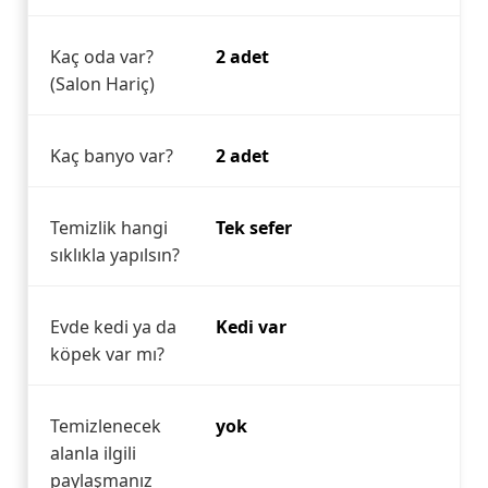
Kaç oda var?
2 adet
(Salon Hariç)
Kaç banyo var?
2 adet
Temizlik hangi
Tek sefer
sıklıkla yapılsın?
Evde kedi ya da
Kedi var
köpek var mı?
Temizlenecek
yok
alanla ilgili
paylaşmanız