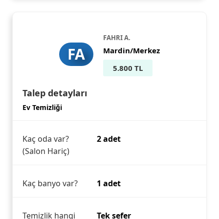
FAHRI A.
FA
Mardin/Merkez
5.800 TL
Talep detayları
Ev Temizliği
Kaç oda var?
2 adet
(Salon Hariç)
Kaç banyo var?
1 adet
Temizlik hangi
Tek sefer