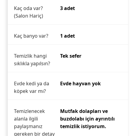
Kaç oda var?
3 adet
(Salon Hariç)
Kaç banyo var?
1 adet
Temizlik hangi
Tek sefer
sıklıkla yapılsın?
Evde kedi ya da
Evde hayvan yok
köpek var mı?
Temizlenecek
Mutfak dolapları ve
alanla ilgili
buzdolabı için ayrıntılı
paylaşmanız
temizlik istiyorum.
gereken bir detay