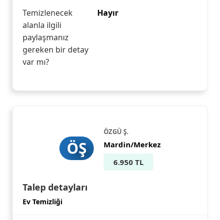
Temizlenecek
Hayır
alanla ilgili
paylaşmanız
gereken bir detay
var mı?
ÖZGÜ Ş.
ÖŞ
Mardin/Merkez
6.950 TL
Talep detayları
Ev Temizliği