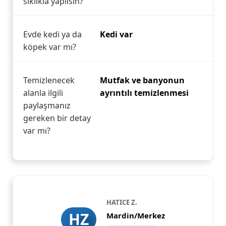
sıklıkla yapılsın?
Evde kedi ya da
Kedi var
köpek var mı?
Temizlenecek
Mutfak ve banyonun
alanla ilgili
ayrıntılı temizlenmesi
paylaşmanız
gereken bir detay
var mı?
HATICE Z.
HZ
Mardin/Merkez