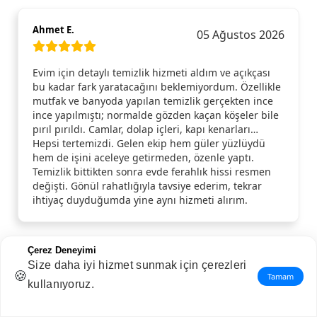
Ahmet E.
05 Ağustos 2026
Evim için detaylı temizlik hizmeti aldım ve açıkçası
bu kadar fark yaratacağını beklemiyordum. Özellikle
mutfak ve banyoda yapılan temizlik gerçekten ince
ince yapılmıştı; normalde gözden kaçan köşeler bile
pırıl pırıldı. Camlar, dolap içleri, kapı kenarları…
Hepsi tertemizdi. Gelen ekip hem güler yüzlüydü
hem de işini aceleye getirmeden, özenle yaptı.
Temizlik bittikten sonra evde ferahlık hissi resmen
değişti. Gönül rahatlığıyla tavsiye ederim, tekrar
ihtiyaç duyduğumda yine aynı hizmeti alırım.
Çerez Deneyimi
Size daha iyi hizmet sunmak için çerezleri
Nuriye S.
04 Ağustos 2026
🍪
Tamam
kullanıyoruz.
Çok memnun kaldım.