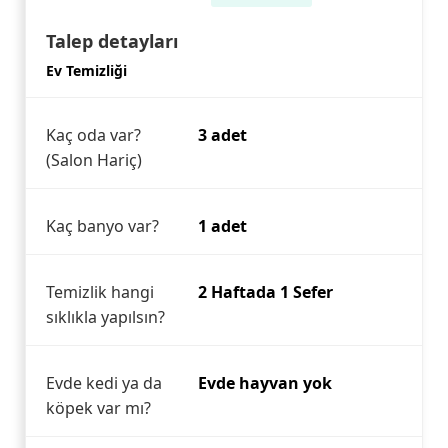
Talep detayları
Ev Temizliği
Kaç oda var?
3 adet
(Salon Hariç)
Kaç banyo var?
1 adet
Temizlik hangi
2 Haftada 1 Sefer
sıklıkla yapılsın?
Evde kedi ya da
Evde hayvan yok
köpek var mı?