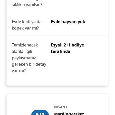
sıklıkla yapılsın?
Evde kedi ya da
Evde hayvan yok
köpek var mı?
Temizlenecek
Eşyalı 2+1 adliye
alanla ilgili
tarafında
paylaşmanız
gereken bir detay
var mı?
NISAN I.
Mardin/Merkez