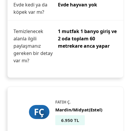
Evde kedi ya da
Evde hayvan yok
köpek var mı?
Temizlenecek
1 mutfak 1 banyo giriş ve
alanla ilgili
2 oda toplam 60
paylaşmanız
metrekare anca yapar
gereken bir detay
var mı?
FATIH Ç.
FÇ
Mardin/Midyat(Estel)
6.950 TL