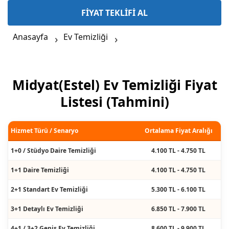
FİYAT TEKLİFİ AL
Anasayfa
Ev Temizliği
Midyat(Estel) Ev Temizliği Fiyat
Listesi (Tahmini)
Hizmet Türü / Senaryo
Ortalama Fiyat Aralığı
1+0 / Stüdyo Daire Temizliği
4.100 TL - 4.750 TL
1+1 Daire Temizliği
4.100 TL - 4.750 TL
2+1 Standart Ev Temizliği
5.300 TL - 6.100 TL
3+1 Detaylı Ev Temizliği
6.850 TL - 7.900 TL
4+1 / 3+2 Geniş Ev Temizliği
8.600 TL - 9.900 TL