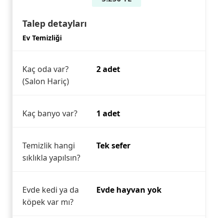
Talep detayları
Ev Temizliği
Kaç oda var?
2 adet
(Salon Hariç)
Kaç banyo var?
1 adet
Temizlik hangi
Tek sefer
sıklıkla yapılsın?
Evde kedi ya da
Evde hayvan yok
köpek var mı?