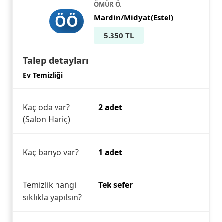
ÖMÜR Ö.
ÖÖ
Mardin/Midyat(Estel)
5.350 TL
Talep detayları
Ev Temizliği
Kaç oda var?
2 adet
(Salon Hariç)
Kaç banyo var?
1 adet
Temizlik hangi
Tek sefer
sıklıkla yapılsın?