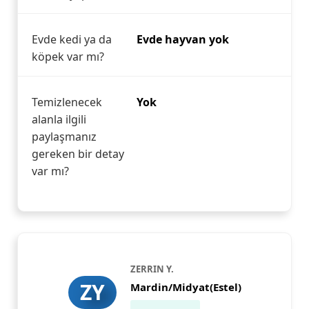
Evde kedi ya da
Evde hayvan yok
köpek var mı?
Temizlenecek
Yok
alanla ilgili
paylaşmanız
gereken bir detay
var mı?
ZERRIN Y.
ZY
Mardin/Midyat(Estel)