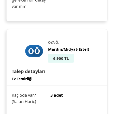
gereken bir detay
var mı?
OYA Ö.
OÖ
Mardin/Midyat(Estel)
6.900 TL
Talep detayları
Ev Temizliği
Kaç oda var?
3 adet
(Salon Hariç)