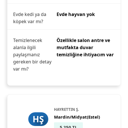
Evde kedi ya da
Evde hayvan yok
köpek var mı?
Temizlenecek
Özellikle salon antre ve
alanla ilgili
mutfakta duvar
paylaşmanız
temizliğine ihtiyacım var
gereken bir detay
var mı?
HAYRETTIN Ş.
HŞ
Mardin/Midyat(Estel)
5.250 TL