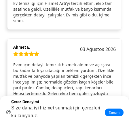
Ev temizliği için Hizmet Artı’yı tercih ettim, ekip tam
saatinde geldi. Özellikle mutfak ve banyo kısmında
gerçekten detaylı çalıştılar. Ev mis gibi oldu, içime
sindi.
Ahmet E.
03 Ağustos 2026
Evim için detaylı temizlik hizmeti aldım ve açıkçası
bu kadar fark yaratacağını beklemiyordum. Özellikle
mutfak ve banyoda yapılan temizlik gerçekten ince
ince yapılmıştı; normalde gözden kaçan köşeler bile
pırıl pırıldı. Camlar, dolap içleri, kapı kenarları…
Hepsi tertemizdi. Gelen ekip hem güler yüzlüydü
hem de işini aceleye getirmeden, özenle yaptı.
Çerez Deneyimi
Temizlik bittikten sonra evde ferahlık hissi resmen
Size daha iyi hizmet sunmak için çerezleri
değişti. Gönül rahatlığıyla tavsiye ederim, tekrar
🍪
Tamam
kullanıyoruz.
ihtiyaç duyduğumda yine aynı hizmeti alırım.