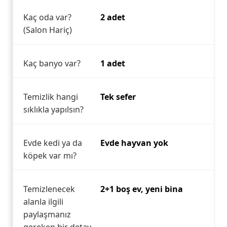
Kaç oda var?
2 adet
(Salon Hariç)
Kaç banyo var?
1 adet
Temizlik hangi
Tek sefer
sıklıkla yapılsın?
Evde kedi ya da
Evde hayvan yok
köpek var mı?
Temizlenecek
2+1 boş ev, yeni bina
alanla ilgili
paylaşmanız