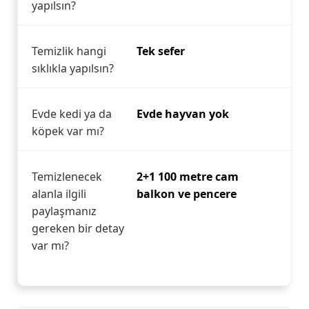
yapılsın?
Temizlik hangi
Tek sefer
sıklıkla yapılsın?
Evde kedi ya da
Evde hayvan yok
köpek var mı?
Temizlenecek
2+1 100 metre cam
alanla ilgili
balkon ve pencere
paylaşmanız
gereken bir detay
var mı?