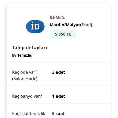
İLHAN D.
İD
Mardin/Midyat(Estel)
5.350 TL
Talep detayları
Ev Temizliği
Kaç oda var?
3 adet
(Salon Hariç)
Kaç banyo var?
1 adet
Kaç saat temizlik
5 saat