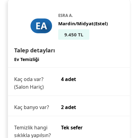
ESRA A.
EA
Mardin/Midyat(Estel)
9.450 TL
Talep detayları
Ev Temizliği
Kaç oda var?
4 adet
(Salon Hariç)
Kaç banyo var?
2 adet
Temizlik hangi
Tek sefer
sıklıkla yapılsın?