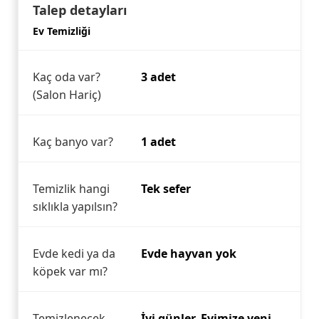
Talep detayları
Ev Temizliği
Kaç oda var?
3 adet
(Salon Hariç)
Kaç banyo var?
1 adet
Temizlik hangi
Tek sefer
sıklıkla yapılsın?
Evde kedi ya da
Evde hayvan yok
köpek var mı?
Temizlenecek
İyi günler. Evimize yeni