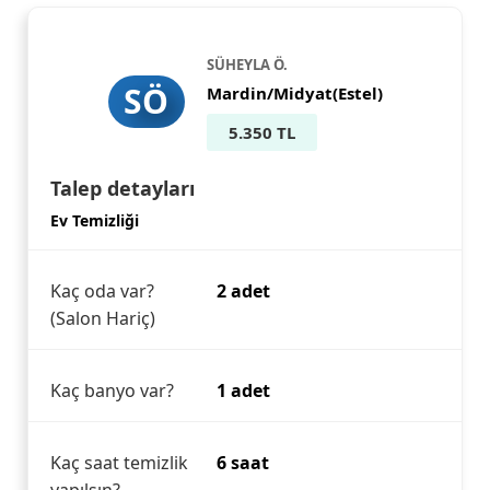
SÜHEYLA Ö.
SÖ
Mardin/Midyat(Estel)
5.350 TL
Talep detayları
Ev Temizliği
Kaç oda var?
2 adet
(Salon Hariç)
Kaç banyo var?
1 adet
Kaç saat temizlik
6 saat