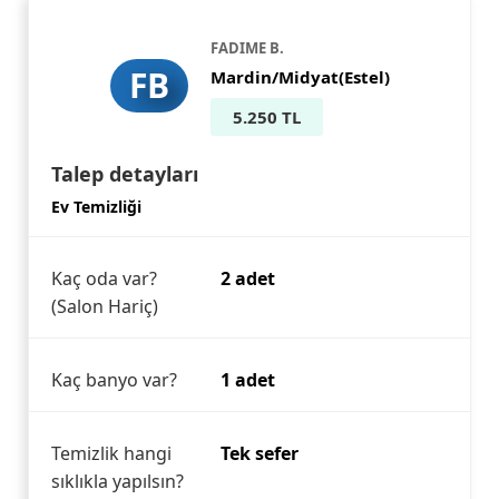
FADIME B.
FB
Mardin/Midyat(Estel)
5.250 TL
Talep detayları
Ev Temizliği
Kaç oda var?
2 adet
(Salon Hariç)
Kaç banyo var?
1 adet
Temizlik hangi
Tek sefer
sıklıkla yapılsın?