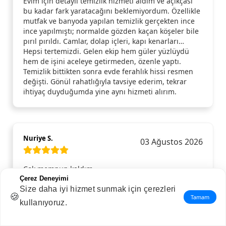
Evim için detaylı temizlik hizmeti aldım ve açıkçası
bu kadar fark yaratacağını beklemiyordum. Özellikle
mutfak ve banyoda yapılan temizlik gerçekten ince
ince yapılmıştı; normalde gözden kaçan köşeler bile
pırıl pırıldı. Camlar, dolap içleri, kapı kenarları…
Hepsi tertemizdi. Gelen ekip hem güler yüzlüydü
hem de işini aceleye getirmeden, özenle yaptı.
Temizlik bittikten sonra evde ferahlık hissi resmen
değişti. Gönül rahatlığıyla tavsiye ederim, tekrar
ihtiyaç duyduğumda yine aynı hizmeti alırım.
Nuriye S.
03 Ağustos 2026
Çok memnun kaldım.
Çerez Deneyimi
Size daha iyi hizmet sunmak için çerezleri
🍪
Tamam
kullanıyoruz.
Hatice A.
02 Ağustos 2026