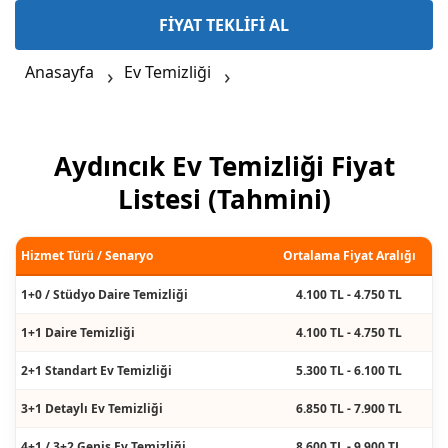
FİYAT TEKLİFİ AL
Anasayfa
Ev Temizliği
Aydıncık Ev Temizliği Fiyat
Listesi (Tahmini)
Hizmet Türü / Senaryo
Ortalama Fiyat Aralığı
1+0 / Stüdyo Daire Temizliği
4.100 TL - 4.750 TL
1+1 Daire Temizliği
4.100 TL - 4.750 TL
2+1 Standart Ev Temizliği
5.300 TL - 6.100 TL
3+1 Detaylı Ev Temizliği
6.850 TL - 7.900 TL
4+1 / 3+2 Geniş Ev Temizliği
8.600 TL - 9.900 TL