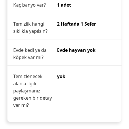
Kaç banyo var?
1 adet
Temizlik hangi
2 Haftada 1 Sefer
sıklıkla yapılsın?
Evde kedi ya da
Evde hayvan yok
köpek var mı?
Temizlenecek
yok
alanla ilgili
paylaşmanız
gereken bir detay
var mı?