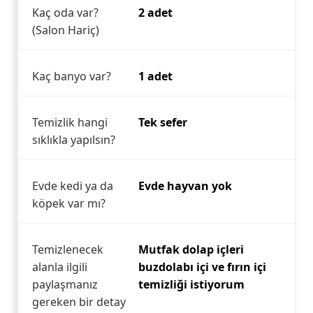
Kaç oda var?
2 adet
(Salon Hariç)
Kaç banyo var?
1 adet
Temizlik hangi
Tek sefer
sıklıkla yapılsın?
Evde kedi ya da
Evde hayvan yok
köpek var mı?
Temizlenecek
Mutfak dolap içleri
alanla ilgili
buzdolabı içi ve fırın içi
paylaşmanız
temizliği istiyorum
gereken bir detay