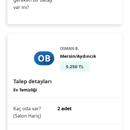
gereken bir detay
var mı?
OSMAN B.
OB
Mersin/Aydıncık
5.250 TL
Talep detayları
Ev Temizliği
Kaç oda var?
2 adet
(Salon Hariç)