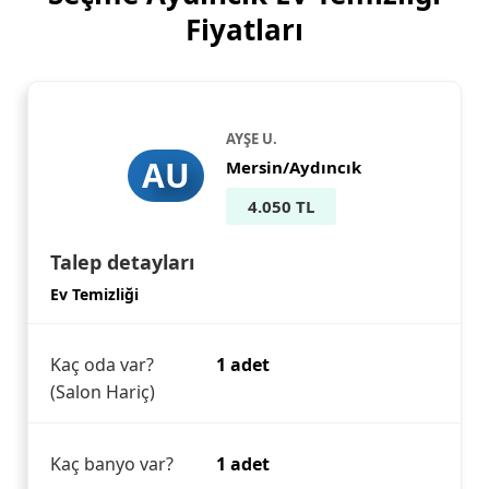
Fiyatları
AYŞE U.
AU
Mersin/Aydıncık
4.050 TL
Talep detayları
Ev Temizliği
Kaç oda var?
1 adet
(Salon Hariç)
Kaç banyo var?
1 adet