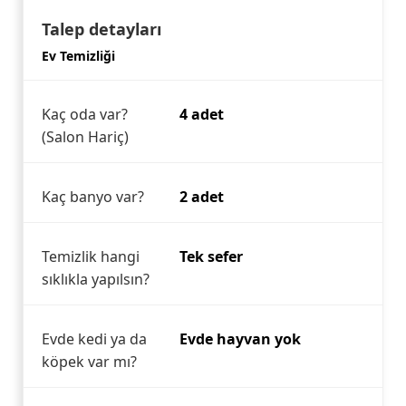
Talep detayları
Ev Temizliği
Kaç oda var?
4 adet
(Salon Hariç)
Kaç banyo var?
2 adet
Temizlik hangi
Tek sefer
sıklıkla yapılsın?
Evde kedi ya da
Evde hayvan yok
köpek var mı?