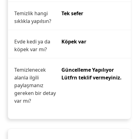
Temizlik hangi
Tek sefer
sıklıkla yapılsın?
Evde kedi ya da
Köpek var
köpek var mı?
Temizlenecek
Güncelleme Yapılıyor
alanla ilgili
Lütfrn teklif vermeyiniz.
paylaşmanız
gereken bir detay
var mı?