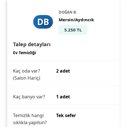
DOĞAN B.
DB
Mersin/Aydıncık
5.250 TL
Talep detayları
Ev Temizliği
Kaç oda var?
2 adet
(Salon Hariç)
Kaç banyo var?
1 adet
Temizlik hangi
Tek sefer
sıklıkla yapılsın?