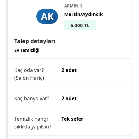
ARMIN K.
AK
Mersin/Aydıncık
6.000 TL
Talep detayları
Ev Temizliği
Kaç oda var?
2 adet
(Salon Hariç)
Kaç banyo var?
2 adet
Temizlik hangi
Tek sefer
sıklıkla yapılsın?