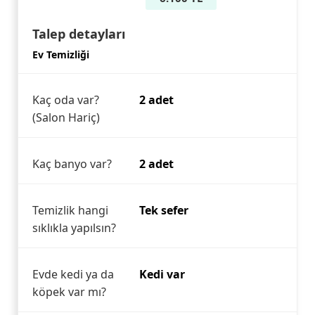
Talep detayları
Ev Temizliği
Kaç oda var?
2 adet
(Salon Hariç)
Kaç banyo var?
2 adet
Temizlik hangi
Tek sefer
sıklıkla yapılsın?
Evde kedi ya da
Kedi var
köpek var mı?