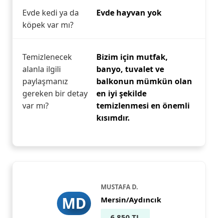
Evde kedi ya da
Evde hayvan yok
köpek var mı?
Temizlenecek
Bizim için mutfak,
alanla ilgili
banyo, tuvalet ve
paylaşmanız
balkonun mümkün olan
gereken bir detay
en iyi şekilde
var mı?
temizlenmesi en önemli
kısımdır.
MUSTAFA D.
MD
Mersin/Aydıncık
6.850 TL