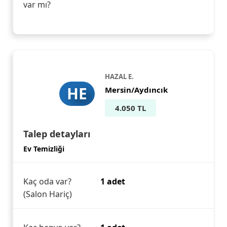
var mı?
HAZAL E.
HE
Mersin/Aydıncık
4.050 TL
Talep detayları
Ev Temizliği
Kaç oda var?
1 adet
(Salon Hariç)