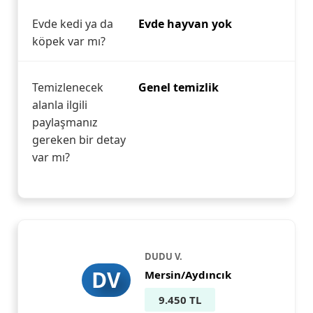
Evde kedi ya da
Evde hayvan yok
köpek var mı?
Temizlenecek
Genel temizlik
alanla ilgili
paylaşmanız
gereken bir detay
var mı?
DUDU V.
DV
Mersin/Aydıncık
9.450 TL