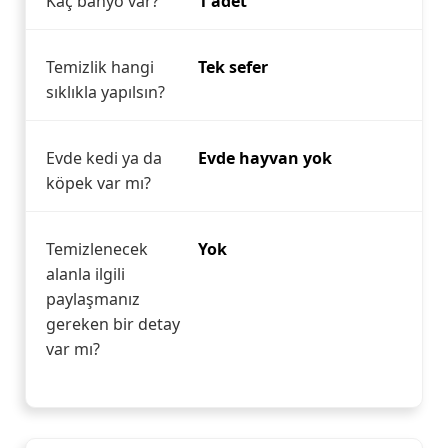
Kaç banyo var?
1 adet
Temizlik hangi
Tek sefer
sıklıkla yapılsın?
Evde kedi ya da
Evde hayvan yok
köpek var mı?
Temizlenecek
Yok
alanla ilgili
paylaşmanız
gereken bir detay
var mı?