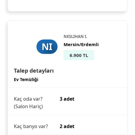
NESLIHAN I.
NI
Mersin/Erdemli
6.900 TL
Talep detayları
Ev Temizliği
Kaç oda var?
3 adet
(Salon Hariç)
Kaç banyo var?
2 adet