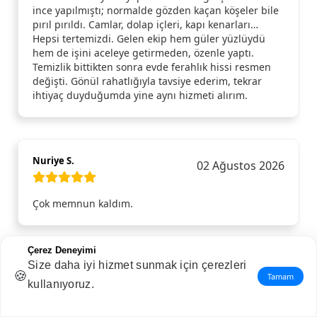
ince yapılmıştı; normalde gözden kaçan köşeler bile
pırıl pırıldı. Camlar, dolap içleri, kapı kenarları…
Hepsi tertemizdi. Gelen ekip hem güler yüzlüydü
hem de işini aceleye getirmeden, özenle yaptı.
Temizlik bittikten sonra evde ferahlık hissi resmen
değişti. Gönül rahatlığıyla tavsiye ederim, tekrar
ihtiyaç duyduğumda yine aynı hizmeti alırım.
Nuriye S.
02 Ağustos 2026
Çok memnun kaldım.
Çerez Deneyimi
Size daha iyi hizmet sunmak için çerezleri
Hatice A.
01 Ağustos 2026
🍪
Tamam
kullanıyoruz.
Selay Cleaner ile Trendhizmet.com aracılığıyla