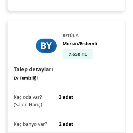
BETÜL Y.
BY
Mersin/Erdemli
7.650 TL
Talep detayları
Ev Temizliği
Kaç oda var?
3 adet
(Salon Hariç)
Kaç banyo var?
2 adet