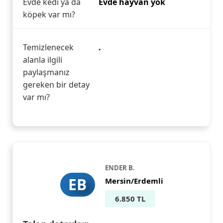
Evde kedi ya da
Evde hayvan yok
köpek var mı?
Temizlenecek
.
alanla ilgili
paylaşmanız
gereken bir detay
var mı?
ENDER B.
EB
Mersin/Erdemli
6.850 TL