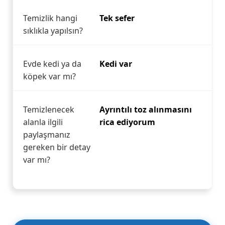
Temizlik hangi
Tek sefer
sıklıkla yapılsın?
Evde kedi ya da
Kedi var
köpek var mı?
Temizlenecek
Ayrıntılı toz alınmasını
alanla ilgili
rica ediyorum
paylaşmanız
gereken bir detay
var mı?