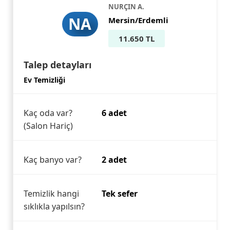
NURÇIN A.
NA
Mersin/Erdemli
11.650 TL
Talep detayları
Ev Temizliği
Kaç oda var?
6 adet
(Salon Hariç)
Kaç banyo var?
2 adet
Temizlik hangi
Tek sefer
sıklıkla yapılsın?