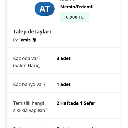
AT
Mersin/Erdemli
6.900 TL
Talep detayları
Ev Temizliği
Kaç oda var?
3 adet
(Salon Hariç)
Kaç banyo var?
1 adet
Temizlik hangi
2 Haftada 1 Sefer
sıklıkla yapılsın?