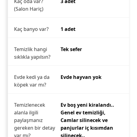
Kaç oda var?
3 adet
(Salon Hariç)
Kaç banyo var?
1 adet
Temizlik hangi
Tek sefer
sıklıkla yapılsın?
Evde kedi ya da
Evde hayvan yok
köpek var mı?
Temizlenecek
Ev boş yeni kiralandı..
alanla ilgili
Genel ev temizliği,
paylaşmanız
Camlar silinecek ve
gereken bir detay
panjurlar iç kısımdan
var mı?
silinecek..