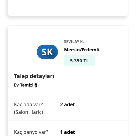
SEVILAY K.
SK
Mersin/Erdemli
5.350 TL
Talep detayları
Ev Temizliği
Kaç oda var?
2 adet
(Salon Hariç)
Kaç banyo var?
1 adet