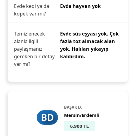
Evde kedi ya da
Evde hayvan yok
köpek var mı?
Temizlenecek
Evde süs eşyası yok. Çok
alanla ilgili
fazla toz alınacak alan
paylaşmanız
yok. Halıları yıkayıp
gereken bir detay
kaldırdım.
var mı?
BAŞAK D.
BD
Mersin/Erdemli
6.900 TL