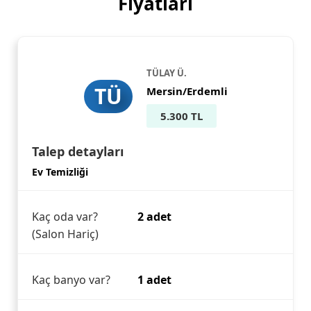
Fiyatları
TÜLAY Ü.
TÜ
Mersin/Erdemli
5.300 TL
Talep detayları
Ev Temizliği
Kaç oda var?
2 adet
(Salon Hariç)
Kaç banyo var?
1 adet