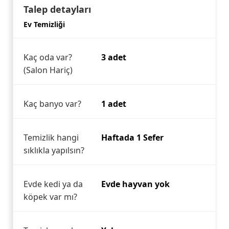
Talep detayları
Ev Temizliği
Kaç oda var?
3 adet
(Salon Hariç)
Kaç banyo var?
1 adet
Temizlik hangi
Haftada 1 Sefer
sıklıkla yapılsın?
Evde kedi ya da
Evde hayvan yok
köpek var mı?