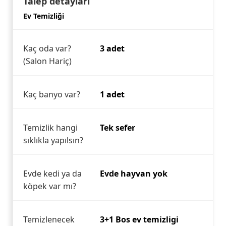
Talep detayları
Ev Temizliği
Kaç oda var?
3 adet
(Salon Hariç)
Kaç banyo var?
1 adet
Temizlik hangi
Tek sefer
sıklıkla yapılsın?
Evde kedi ya da
Evde hayvan yok
köpek var mı?
Temizlenecek
3+1 Bos ev temizligi