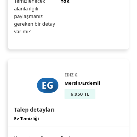
Temizlenecek
Yok
alanla ilgili
paylaşmanız
gereken bir detay
var mı?
EDIZ G.
EG
Mersin/Erdemli
6.950 TL
Talep detayları
Ev Temizliği