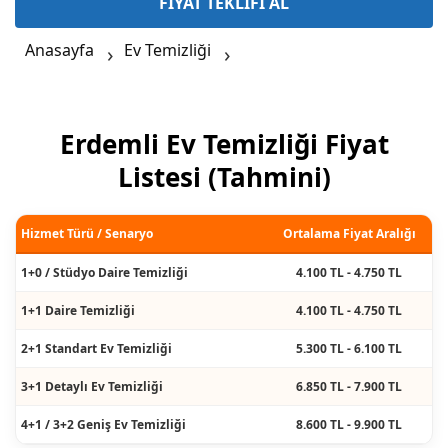
FİYAT TEKLİFİ AL
Anasayfa
Ev Temizliği
Erdemli Ev Temizliği Fiyat
Listesi (Tahmini)
Hizmet Türü / Senaryo
Ortalama Fiyat Aralığı
1+0 / Stüdyo Daire Temizliği
4.100 TL - 4.750 TL
1+1 Daire Temizliği
4.100 TL - 4.750 TL
2+1 Standart Ev Temizliği
5.300 TL - 6.100 TL
3+1 Detaylı Ev Temizliği
6.850 TL - 7.900 TL
4+1 / 3+2 Geniş Ev Temizliği
8.600 TL - 9.900 TL