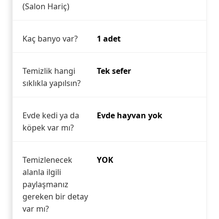
(Salon Hariç)
Kaç banyo var?
1 adet
Temizlik hangi
Tek sefer
sıklıkla yapılsın?
Evde kedi ya da
Evde hayvan yok
köpek var mı?
Temizlenecek
YOK
alanla ilgili
paylaşmanız
gereken bir detay
var mı?