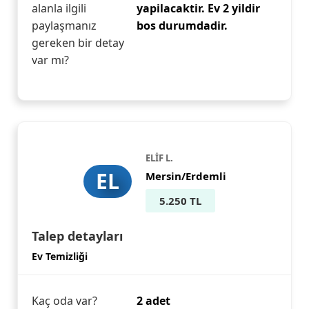
alanla ilgili
yapilacaktir. Ev 2 yildir
paylaşmanız
bos durumdadir.
gereken bir detay
var mı?
ELİF L.
EL
Mersin/Erdemli
5.250 TL
Talep detayları
Ev Temizliği
Kaç oda var?
2 adet