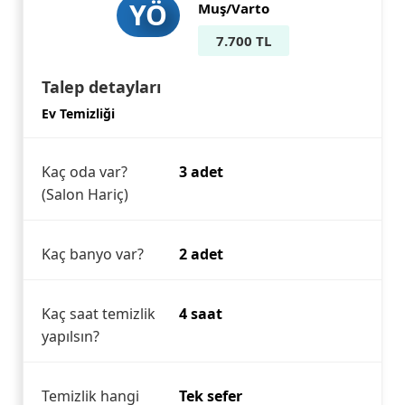
YÖ
Muş/Varto
7.700 TL
Talep detayları
Ev Temizliği
Kaç oda var?
3 adet
(Salon Hariç)
Kaç banyo var?
2 adet
Kaç saat temizlik
4 saat
yapılsın?
Temizlik hangi
Tek sefer