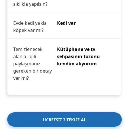
sıklıkla yapılsın?
Evde kedi ya da
Kedi var
köpek var mı?
Temizlenecek
Kütüphane ve tv
alanla ilgili
sehpasının tozonu
paylaşmanız
kendim alıyorum
gereken bir detay
var mı?
ÜCRETSİZ 3 TEKLİF AL