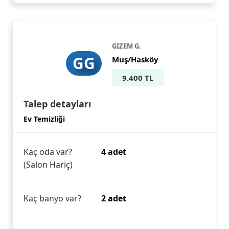
GIZEM G.
GG
Muş/Hasköy
9.400 TL
Talep detayları
Ev Temizliği
Kaç oda var?
4 adet
(Salon Hariç)
Kaç banyo var?
2 adet