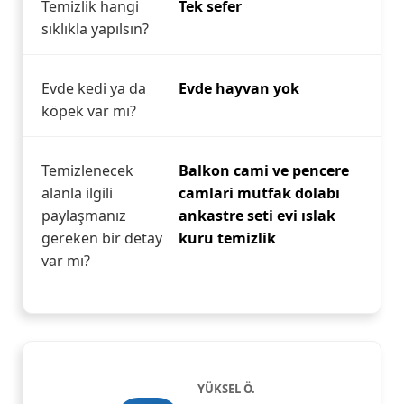
Temizlik hangi
Tek sefer
sıklıkla yapılsın?
Evde kedi ya da
Evde hayvan yok
köpek var mı?
Temizlenecek
Balkon cami ve pencere
alanla ilgili
camlari mutfak dolabı
paylaşmanız
ankastre seti evi ıslak
gereken bir detay
kuru temizlik
var mı?
YÜKSEL Ö.