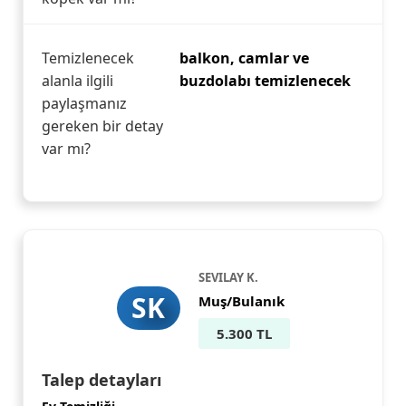
Temizlenecek
balkon, camlar ve
alanla ilgili
buzdolabı temizlenecek
paylaşmanız
gereken bir detay
var mı?
SEVILAY K.
SK
Muş/Bulanık
5.300 TL
Talep detayları