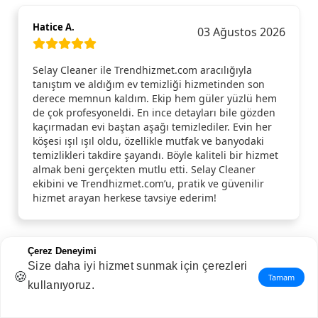
Hatice A.
03 Ağustos 2026
Selay Cleaner ile Trendhizmet.com aracılığıyla
tanıştım ve aldığım ev temizliği hizmetinden son
derece memnun kaldım. Ekip hem güler yüzlü hem
de çok profesyoneldi. En ince detayları bile gözden
kaçırmadan evi baştan aşağı temizlediler. Evin her
köşesi ışıl ışıl oldu, özellikle mutfak ve banyodaki
temizlikleri takdire şayandı. Böyle kaliteli bir hizmet
almak beni gerçekten mutlu etti. Selay Cleaner
ekibini ve Trendhizmet.com’u, pratik ve güvenilir
hizmet arayan herkese tavsiye ederim!
Çerez Deneyimi
Arzu B.
Size daha iyi hizmet sunmak için çerezleri
02 Ağustos 2026
🍪
Tamam
kullanıyoruz.
Teşekkür ederim. Memnun kaldım