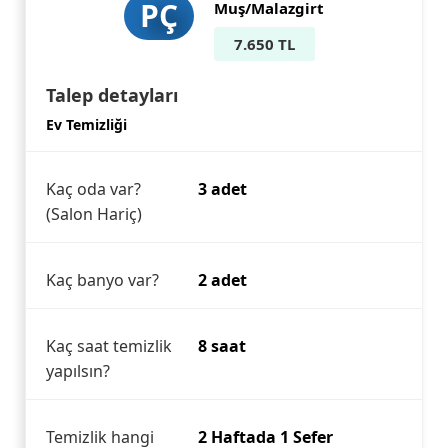
PÇ
Muş/Malazgirt
7.650 TL
Talep detayları
Ev Temizliği
Kaç oda var?
3 adet
(Salon Hariç)
Kaç banyo var?
2 adet
Kaç saat temizlik
8 saat
yapılsın?
Temizlik hangi
2 Haftada 1 Sefer