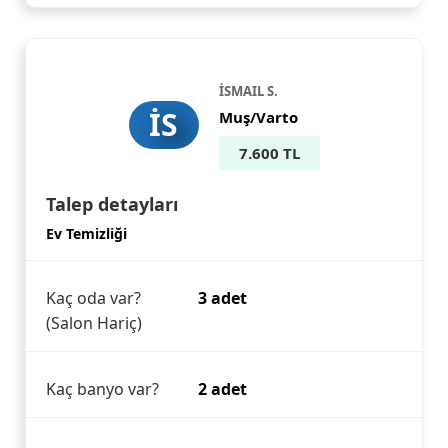
İSMAIL S.
İS
Muş/Varto
7.600 TL
Talep detayları
Ev Temizliği
Kaç oda var?
3 adet
(Salon Hariç)
Kaç banyo var?
2 adet