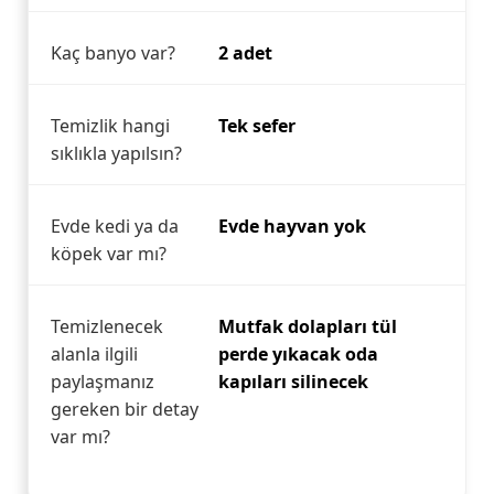
Kaç banyo var?
2 adet
Temizlik hangi
Tek sefer
sıklıkla yapılsın?
Evde kedi ya da
Evde hayvan yok
köpek var mı?
Temizlenecek
Mutfak dolapları tül
alanla ilgili
perde yıkacak oda
paylaşmanız
kapıları silinecek
gereken bir detay
var mı?