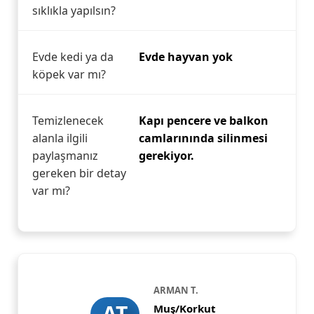
sıklıkla yapılsın?
Evde kedi ya da
Evde hayvan yok
köpek var mı?
Temizlenecek
Kapı pencere ve balkon
alanla ilgili
camlarınında silinmesi
paylaşmanız
gerekiyor.
gereken bir detay
var mı?
ARMAN T.
AT
Muş/Korkut