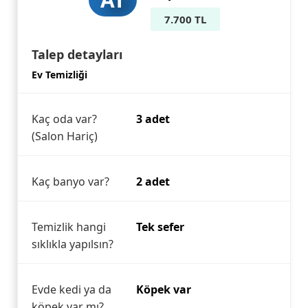
7.700 TL
Talep detayları
Ev Temizliği
Kaç oda var?
3 adet
(Salon Hariç)
Kaç banyo var?
2 adet
Temizlik hangi
Tek sefer
sıklıkla yapılsın?
Evde kedi ya da
Köpek var
köpek var mı?