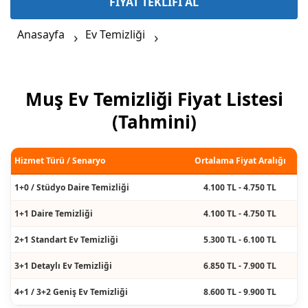
FİYAT TEKLİFİ AL
Anasayfa
Ev Temizliği
Muş Ev Temizliği Fiyat Listesi
(Tahmini)
Hizmet Türü / Senaryo
Ortalama Fiyat Aralığı
1+0 / Stüdyo Daire Temizliği
4.100 TL - 4.750 TL
1+1 Daire Temizliği
4.100 TL - 4.750 TL
2+1 Standart Ev Temizliği
5.300 TL - 6.100 TL
3+1 Detaylı Ev Temizliği
6.850 TL - 7.900 TL
4+1 / 3+2 Geniş Ev Temizliği
8.600 TL - 9.900 TL