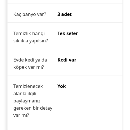
Kaç banyo var?
3 adet
Temizlik hangi
Tek sefer
sıklıkla yapılsın?
Evde kedi ya da
Kedi var
köpek var mı?
Temizlenecek
Yok
alanla ilgili
paylaşmanız
gereken bir detay
var mı?