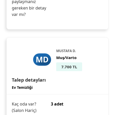
paylaşmanız
gereken bir detay
var mı?
MUSTAFA D.
MD
Muş/Varto
7.700 TL
Talep detayları
Ev Temizliği
Kaç oda var?
3 adet
(Salon Hariç)