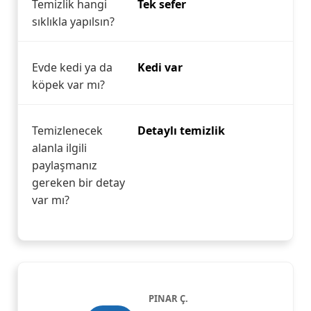
Temizlik hangi
Tek sefer
sıklıkla yapılsın?
Evde kedi ya da
Kedi var
köpek var mı?
Temizlenecek
Detaylı temizlik
alanla ilgili
paylaşmanız
gereken bir detay
var mı?
PINAR Ç.