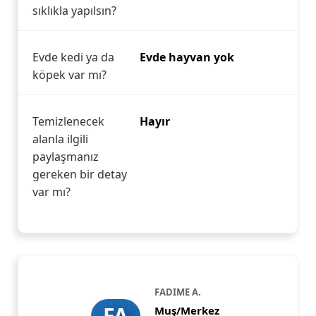
sıklıkla yapılsın?
Evde kedi ya da
Evde hayvan yok
köpek var mı?
Temizlenecek
Hayır
alanla ilgili
paylaşmanız
gereken bir detay
var mı?
FADIME A.
FA
Muş/Merkez