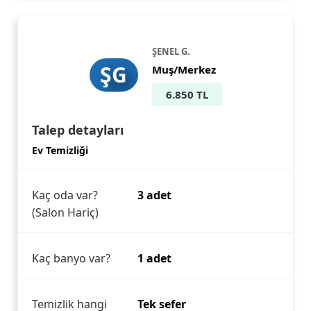
ŞENEL G.
ŞG
Muş/Merkez
6.850 TL
Talep detayları
Ev Temizliği
Kaç oda var?
3 adet
(Salon Hariç)
Kaç banyo var?
1 adet
Temizlik hangi
Tek sefer