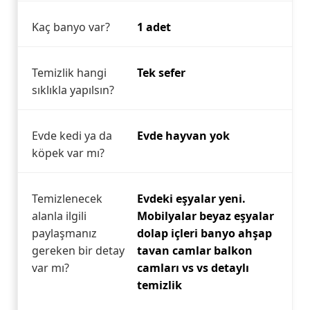
Kaç banyo var?
1 adet
Temizlik hangi
Tek sefer
sıklıkla yapılsın?
Evde kedi ya da
Evde hayvan yok
köpek var mı?
Temizlenecek
Evdeki eşyalar yeni.
alanla ilgili
Mobilyalar beyaz eşyalar
paylaşmanız
dolap içleri banyo ahşap
gereken bir detay
tavan camlar balkon
var mı?
camları vs vs detaylı
temizlik