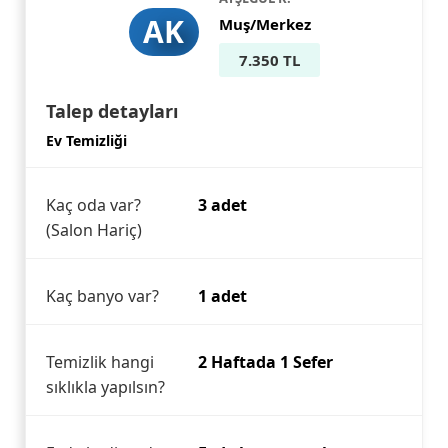
AK
Muş/Merkez
7.350 TL
Talep detayları
Ev Temizliği
Kaç oda var?
3 adet
(Salon Hariç)
Kaç banyo var?
1 adet
Temizlik hangi
2 Haftada 1 Sefer
sıklıkla yapılsın?