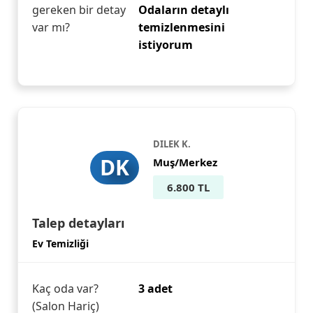
gereken bir detay
Odaların detaylı
var mı?
temizlenmesini
istiyorum
DILEK K.
DK
Muş/Merkez
6.800 TL
Talep detayları
Ev Temizliği
Kaç oda var?
3 adet
(Salon Hariç)