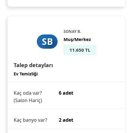
SONAY B.
SB
Muş/Merkez
11.650 TL
Talep detayları
Ev Temizliği
Kaç oda var?
6 adet
(Salon Hariç)
Kaç banyo var?
2 adet