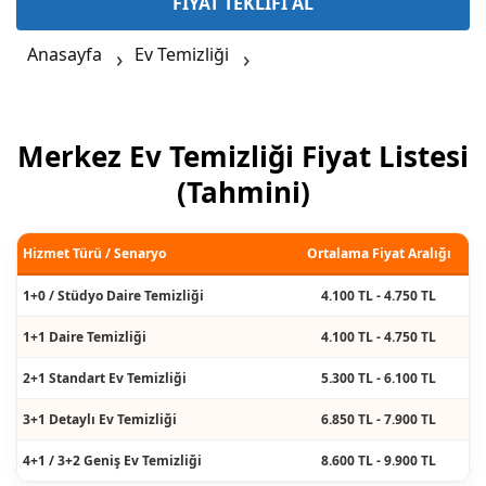
FİYAT TEKLİFİ AL
Anasayfa
Ev Temizliği
Merkez Ev Temizliği Fiyat Listesi
(Tahmini)
Hizmet Türü / Senaryo
Ortalama Fiyat Aralığı
1+0 / Stüdyo Daire Temizliği
4.100 TL - 4.750 TL
1+1 Daire Temizliği
4.100 TL - 4.750 TL
2+1 Standart Ev Temizliği
5.300 TL - 6.100 TL
3+1 Detaylı Ev Temizliği
6.850 TL - 7.900 TL
4+1 / 3+2 Geniş Ev Temizliği
8.600 TL - 9.900 TL