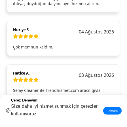
ihtiyaç duyduğumda yine aynı hizmeti alırım.
Nuriye S.
04 Ağustos 2026
Çok memnun kaldım.
Hatice A.
03 Ağustos 2026
Selay Cleaner ile Trendhizmet.com aracılığıyla
tanıştım ve aldığım ev temizliği hizmetinden son
Çerez Deneyimi
derece memnun kaldım. Ekip hem güler yüzlü hem
Size daha iyi hizmet sunmak için çerezleri
de çok profesyoneldi. En ince detayları bile gözden
🍪
Tamam
kaçırmadan evi baştan aşağı temizlediler. Evin her
kullanıyoruz.
köşesi ışıl ışıl oldu, özellikle mutfak ve banyodaki
temizlikleri takdire şayandı. Böyle kaliteli bir hizmet