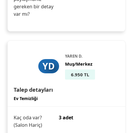
gereken bir detay
var mı?
YAREN D.
YD
Muş/Merkez
6.950 TL
Talep detayları
Ev Temizliği
Kaç oda var?
3 adet
(Salon Hariç)