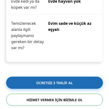
Evde kedi ya da
Evde hayvan yok
köpek var mı?
Temizlenecek
Evim sade ve küçük az
alanla ilgili
eşyalı
paylaşmanız
gereken bir detay
var mı?
ÜCRETSİZ 3 TEKLİF AL
HİZMET VERMEK İÇİN BİZİMLE OL