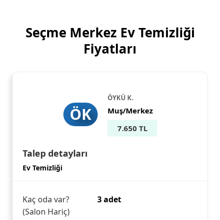
Seçme Merkez Ev Temizliği
Fiyatları
ÖYKÜ K.
ÖK
Muş/Merkez
7.650 TL
Talep detayları
Ev Temizliği
Kaç oda var?
3 adet
(Salon Hariç)