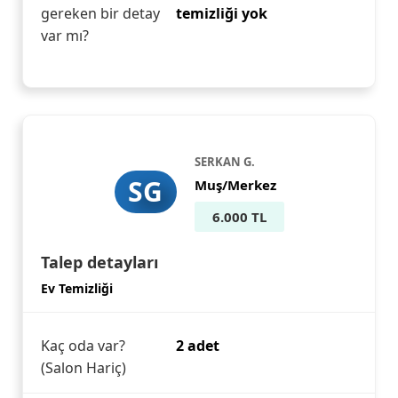
gereken bir detay
temizliği yok
var mı?
SERKAN G.
SG
Muş/Merkez
6.000 TL
Talep detayları
Ev Temizliği
Kaç oda var?
2 adet
(Salon Hariç)