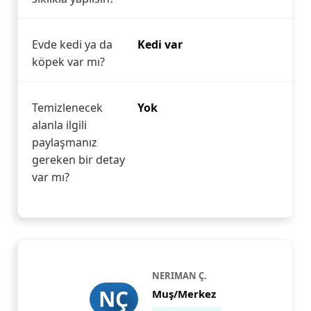
Evde kedi ya da
Kedi var
köpek var mı?
Temizlenecek
Yok
alanla ilgili
paylaşmanız
gereken bir detay
var mı?
NERIMAN Ç.
NÇ
Muş/Merkez