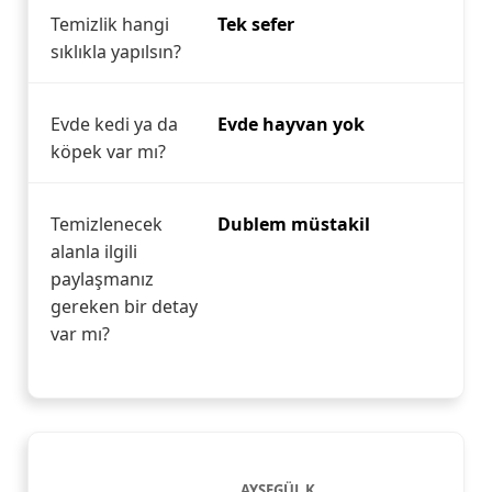
Temizlik hangi
Tek sefer
sıklıkla yapılsın?
Evde kedi ya da
Evde hayvan yok
köpek var mı?
Temizlenecek
Dublem müstakil
alanla ilgili
paylaşmanız
gereken bir detay
var mı?
AYŞEGÜL K.