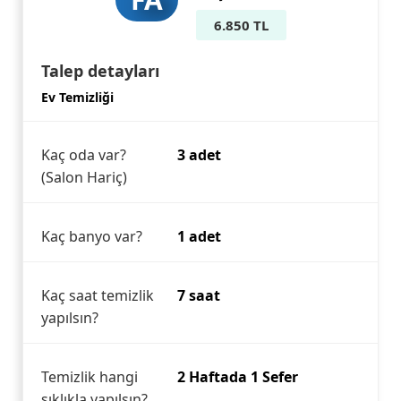
6.850 TL
Talep detayları
Ev Temizliği
Kaç oda var?
3 adet
(Salon Hariç)
Kaç banyo var?
1 adet
Kaç saat temizlik
7 saat
yapılsın?
Temizlik hangi
2 Haftada 1 Sefer
sıklıkla yapılsın?