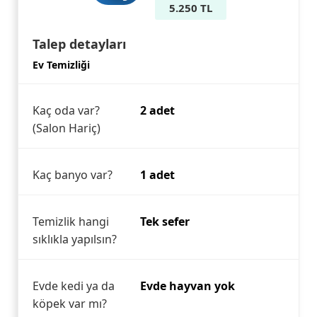
5.250 TL
Talep detayları
Ev Temizliği
Kaç oda var?
2 adet
(Salon Hariç)
Kaç banyo var?
1 adet
Temizlik hangi
Tek sefer
sıklıkla yapılsın?
Evde kedi ya da
Evde hayvan yok
köpek var mı?