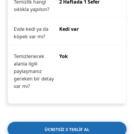
Temizlik hangi
2 Haftada 1 Sefer
sıklıkla yapılsın?
Evde kedi ya da
Kedi var
köpek var mı?
Temizlenecek
Yok
alanla ilgili
paylaşmanız
gereken bir detay
var mı?
ÜCRETSİZ 3 TEKLİF AL