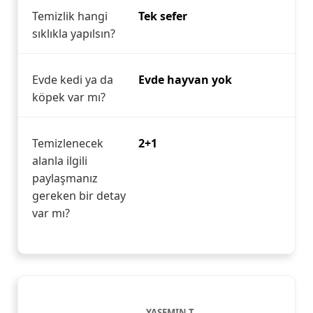
Temizlik hangi
Tek sefer
sıklıkla yapılsın?
Evde kedi ya da
Evde hayvan yok
köpek var mı?
Temizlenecek
2+1
alanla ilgili
paylaşmanız
gereken bir detay
var mı?
YASEMIN T.