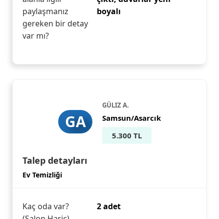
paylaşmanız
boyalı
gereken bir detay
var mı?
GÜLIZ A.
GA
Samsun/Asarcık
5.300 TL
Talep detayları
Ev Temizliği
Kaç oda var?
2 adet
(Salon Hariç)