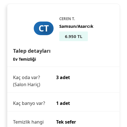
CEREN T.
CT
Samsun/Asarcık
6.950 TL
Talep detayları
Ev Temizliği
Kaç oda var?
3 adet
(Salon Hariç)
Kaç banyo var?
1 adet
Temizlik hangi
Tek sefer