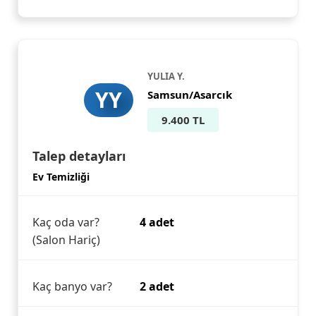
YULIA Y.
YY
Samsun/Asarcık
9.400 TL
Talep detayları
Ev Temizliği
Kaç oda var?
4 adet
(Salon Hariç)
Kaç banyo var?
2 adet