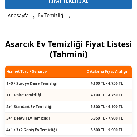
FİYAT TEKLİFİ AL
Anasayfa
Ev Temizliği
Asarcık Ev Temizliği Fiyat Listesi
(Tahmini)
Hizmet Türü / Senaryo
Ortalama Fiyat Aralığı
1+0 / Stüdyo Daire Temizliği
4.100 TL - 4.750 TL
1+1 Daire Temizliği
4.100 TL - 4.750 TL
2+1 Standart Ev Temizliği
5.300 TL - 6.100 TL
3+1 Detaylı Ev Temizliği
6.850 TL - 7.900 TL
4+1 / 3+2 Geniş Ev Temizliği
8.600 TL - 9.900 TL