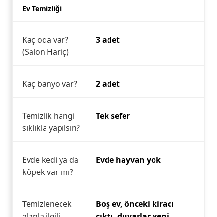
Ev Temizliği
Kaç oda var?
3 adet
(Salon Hariç)
Kaç banyo var?
2 adet
Temizlik hangi
Tek sefer
sıklıkla yapılsın?
Evde kedi ya da
Evde hayvan yok
köpek var mı?
Temizlenecek
Boş ev, önceki kiracı
alanla ilgili
çıktı, duvarlar yeni