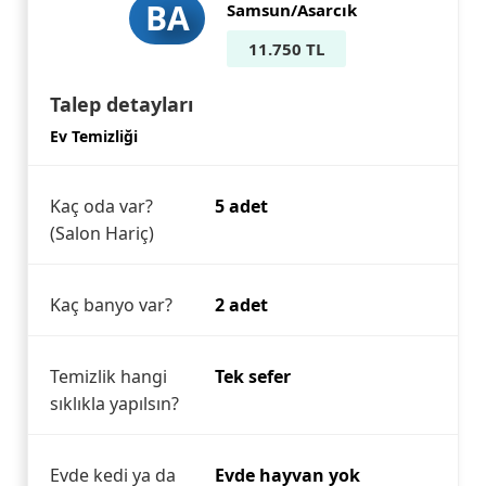
BA
Samsun/Asarcık
11.750 TL
Talep detayları
Ev Temizliği
Kaç oda var?
5 adet
(Salon Hariç)
Kaç banyo var?
2 adet
Temizlik hangi
Tek sefer
sıklıkla yapılsın?
Evde kedi ya da
Evde hayvan yok