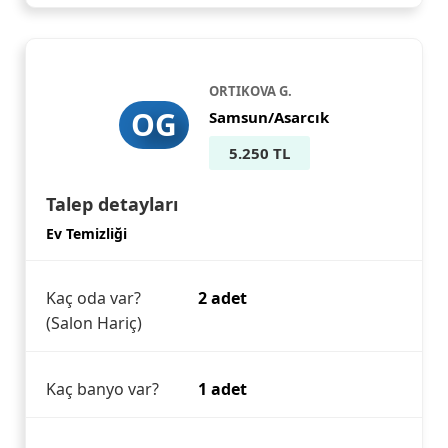
ORTIKOVA G.
OG
Samsun/Asarcık
5.250 TL
Talep detayları
Ev Temizliği
Kaç oda var?
2 adet
(Salon Hariç)
Kaç banyo var?
1 adet