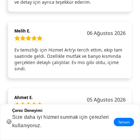
ve detay için ayrıca teşekkür ederim.
Melih E.
06 Ağustos 2026
Ev temizliği için Hizmet Artı’yı tercih ettim, ekip tam
saatinde geldi. Özellikle mutfak ve banyo kısmında
gerçekten detaylı çalıştılar. Ev mis gibi oldu, içime
sindi.
Ahmet E.
05 Ağustos 2026
Çerez Deneyimi
Evim için detaylı temizlik hizmeti aldım ve açıkçası
Size daha iyi hizmet sunmak için çerezleri
🍪
bu kadar fark yaratacağını beklemiyordum. Özellikle
Tamam
kullanıyoruz.
mutfak ve banyoda yapılan temizlik gerçekten ince
ince yapılmıştı; normalde gözden kaçan köşeler bile