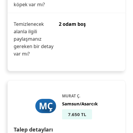
köpek var mı?
Temizlenecek
2 odam boş
alanla ilgili
paylaşmanız
gereken bir detay
var mı?
MURAT Ç.
MÇ
Samsun/Asarcık
7.650 TL
Talep detayları