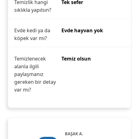
Temizlik hangi
Tek sefer
sıklıkla yapılsın?
Evde kedi ya da
Evde hayvan yok
köpek var mı?
Temizlenecek
Temiz olsun
alanla ilgili
paylaşmanız
gereken bir detay
var mı?
BAŞAK A.