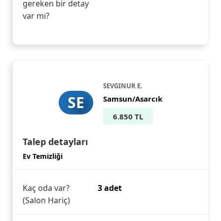
gereken bir detay
var mı?
SEVGINUR E.
SE
Samsun/Asarcık
6.850 TL
Talep detayları
Ev Temizliği
Kaç oda var?
3 adet
(Salon Hariç)