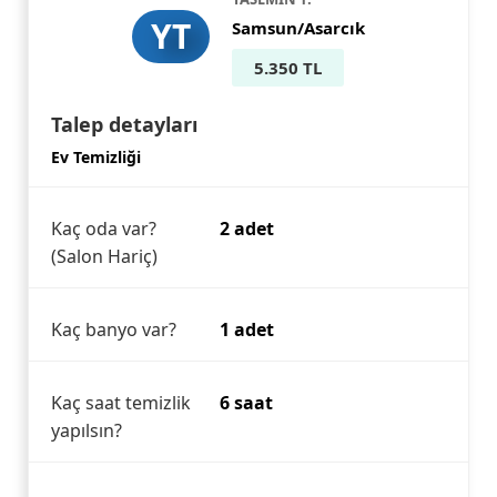
YT
Samsun/Asarcık
5.350 TL
Talep detayları
Ev Temizliği
Kaç oda var?
2 adet
(Salon Hariç)
Kaç banyo var?
1 adet
Kaç saat temizlik
6 saat
yapılsın?