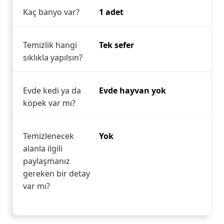
Kaç banyo var?
1 adet
Temizlik hangi
Tek sefer
sıklıkla yapılsın?
Evde kedi ya da
Evde hayvan yok
köpek var mı?
Temizlenecek
Yok
alanla ilgili
paylaşmanız
gereken bir detay
var mı?