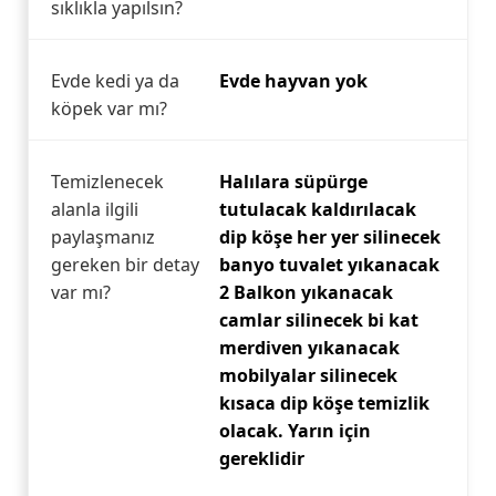
sıklıkla yapılsın?
Evde kedi ya da
Evde hayvan yok
köpek var mı?
Temizlenecek
Halılara süpürge
alanla ilgili
tutulacak kaldırılacak
paylaşmanız
dip köşe her yer silinecek
gereken bir detay
banyo tuvalet yıkanacak
var mı?
2 Balkon yıkanacak
camlar silinecek bi kat
merdiven yıkanacak
mobilyalar silinecek
kısaca dip köşe temizlik
olacak. Yarın için
gereklidir