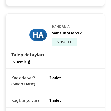
HANDAN A.
HA
Samsun/Asarcık
5.350 TL
Talep detayları
Ev Temizliği
Kaç oda var?
2 adet
(Salon Hariç)
Kaç banyo var?
1 adet