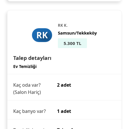
RK K.
RK
Samsun/Tekkeköy
5.300 TL
Talep detayları
Ev Temizliği
Kaç oda var?
2 adet
(Salon Hariç)
Kaç banyo var?
1 adet