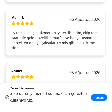
Melih E.
06 Ağustos 2026
Ev temizliği için Hizmet Artı’yı tercih ettim, ekip tam
saatinde geldi. Özellikle mutfak ve banyo kısmında
gerçekten detaylı çalıştılar. Ev mis gibi oldu, içime
sindi.
Ahmet E.
05 Ağustos 2026
Evim için detaylı temizlik hizmeti aldım ve açıkçası
Çerez Deneyimi
bu kadar fark yaratacağını beklemiyordum. Özellikle
Size daha iyi hizmet sunmak için çerezleri
mutfak ve banyoda yapılan temizlik gerçekten ince
🍪
Tamam
kullanıyoruz.
ince yapılmıştı; normalde gözden kaçan köşeler bile
pırıl pırıldı. Camlar, dolap içleri, kapı kenarları…
Hepsi tertemizdi. Gelen ekip hem güler yüzlüydü