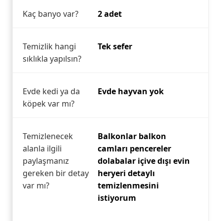
Kaç banyo var?
2 adet
Temizlik hangi
Tek sefer
sıklıkla yapılsın?
Evde kedi ya da
Evde hayvan yok
köpek var mı?
Temizlenecek
Balkonlar balkon
alanla ilgili
camları pencereler
paylaşmanız
dolabalar içive dışı evin
gereken bir detay
heryeri detaylı
var mı?
temizlenmesini
istiyorum