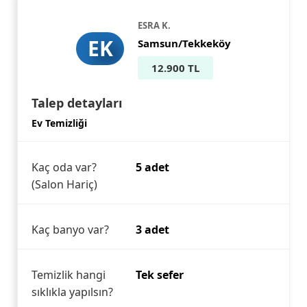
ESRA K.
EK
Samsun/Tekkeköy
12.900 TL
Talep detayları
Ev Temizliği
Kaç oda var?
5 adet
(Salon Hariç)
Kaç banyo var?
3 adet
Temizlik hangi
Tek sefer
sıklıkla yapılsın?