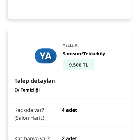
YELIZ A.
YA
Samsun/Tekkeköy
9.500 TL
Talep detayları
Ev Temizliği
Kaç oda var?
4 adet
(Salon Hariç)
Kaç banyo var?
2 adet