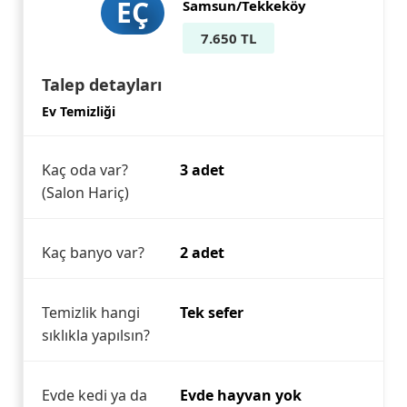
EÇ
Samsun/Tekkeköy
7.650 TL
Talep detayları
Ev Temizliği
Kaç oda var?
3 adet
(Salon Hariç)
Kaç banyo var?
2 adet
Temizlik hangi
Tek sefer
sıklıkla yapılsın?
Evde kedi ya da
Evde hayvan yok