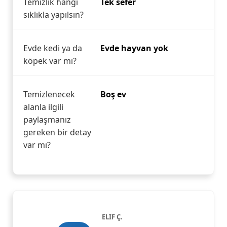
Temizlik hangi
Tek sefer
sıklıkla yapılsın?
Evde kedi ya da
Evde hayvan yok
köpek var mı?
Temizlenecek
Boş ev
alanla ilgili
paylaşmanız
gereken bir detay
var mı?
ELIF Ç.