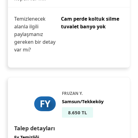
Temizlenecek
Cam perde koltuk silme
alanla ilgili
tuvalet banyo yok
paylaşmanız
gereken bir detay
var mı?
FRUZAN Y.
FY
Samsun/Tekkeköy
8.650 TL
Talep detayları
Ev Temizliği