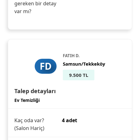
gereken bir detay
var mı?
FATIH D.
FD
Samsun/Tekkeköy
9.500 TL
Talep detayları
Ev Temizliği
Kaç oda var?
4 adet
(Salon Hariç)