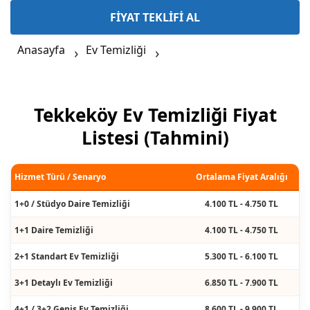
FİYAT TEKLİFİ AL
Anasayfa
Ev Temizliği
Tekkeköy Ev Temizliği Fiyat
Listesi (Tahmini)
Hizmet Türü / Senaryo
Ortalama Fiyat Aralığı
1+0 / Stüdyo Daire Temizliği
4.100 TL - 4.750 TL
1+1 Daire Temizliği
4.100 TL - 4.750 TL
2+1 Standart Ev Temizliği
5.300 TL - 6.100 TL
3+1 Detaylı Ev Temizliği
6.850 TL - 7.900 TL
4+1 / 3+2 Geniş Ev Temizliği
8.600 TL - 9.900 TL