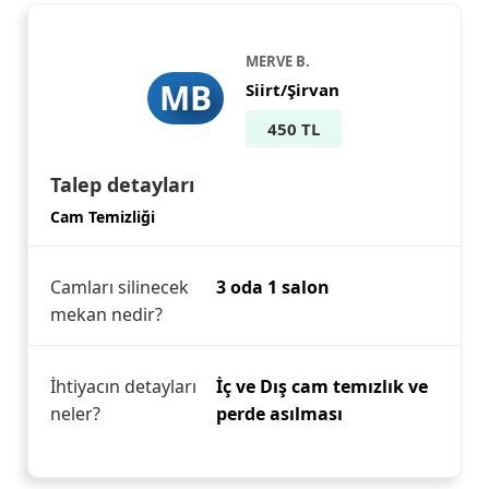
MERVE B.
MB
Siirt/Şirvan
450 TL
Talep detayları
Cam Temizliği
Camları silinecek
3 oda 1 salon
mekan nedir?
İhtiyacın detayları
İç ve Dış cam temızlık ve
neler?
perde asılması