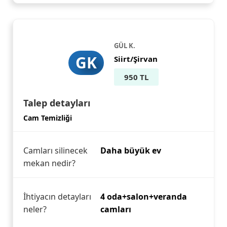
GÜL K.
GK
Siirt/Şirvan
950 TL
Talep detayları
Cam Temizliği
Camları silinecek
Daha büyük ev
mekan nedir?
İhtiyacın detayları
4 oda+salon+veranda
neler?
camları