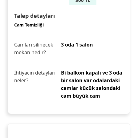
300 TL
Talep detayları
Cam Temizliği
Camları silinecek
3 oda 1 salon
mekan nedir?
İhtiyacın detayları
Bi balkon kapalı ve 3 oda
neler?
bir salon var odalardaki
camlar kücük salondaki
cam büyük cam