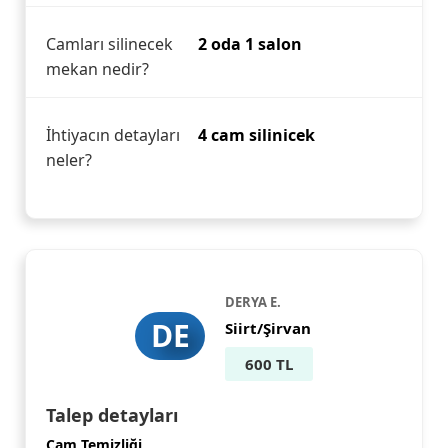
Camları silinecek
2 oda 1 salon
mekan nedir?
İhtiyacın detayları
4 cam silinicek
neler?
DERYA E.
DE
Siirt/Şirvan
600 TL
Talep detayları
Cam Temizliği