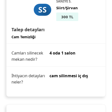
SANIYE S.
SS
Siirt/Şirvan
300 TL
Talep detayları
Cam Temizliği
Camları silinecek
4 oda 1 salon
mekan nedir?
İhtiyacın detayları
cam silinmesi iç dış
neler?