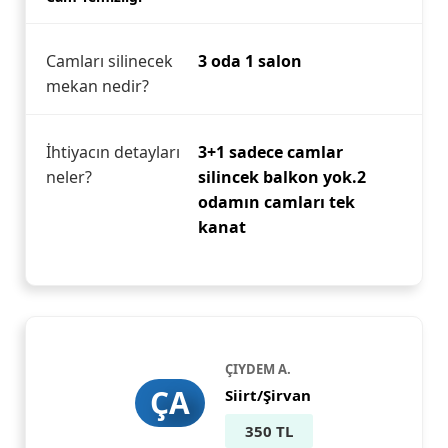
Camları silinecek
3 oda 1 salon
mekan nedir?
İhtiyacın detayları
3+1 sadece camlar
neler?
silincek balkon yok.2
odamın camları tek
kanat
ÇIYDEM A.
ÇA
Siirt/Şirvan
350 TL