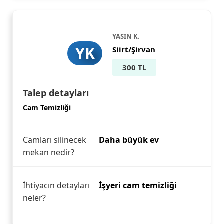
YASIN K.
YK
Siirt/Şirvan
300 TL
Talep detayları
Cam Temizliği
Camları silinecek
Daha büyük ev
mekan nedir?
İhtiyacın detayları
İşyeri cam temizliği
neler?