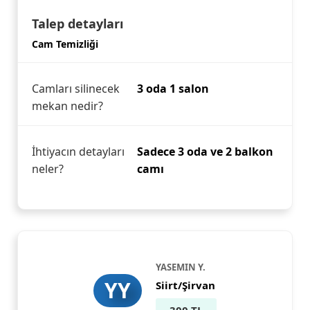
Talep detayları
Cam Temizliği
Camları silinecek
3 oda 1 salon
mekan nedir?
İhtiyacın detayları
Sadece 3 oda ve 2 balkon
neler?
camı
YASEMIN Y.
YY
Siirt/Şirvan