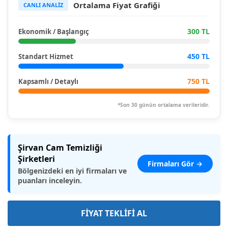
Ortalama Fiyat Grafiği
CANLI ANALİZ
300 TL
Ekonomik / Başlangıç
450 TL
Standart Hizmet
750 TL
Kapsamlı / Detaylı
*Son 30 günün ortalama verileridir.
Şirvan Cam Temizliği
Şirketleri
Firmaları Gör →
Bölgenizdeki en iyi firmaları ve
puanları inceleyin.
FİYAT TEKLİFİ AL