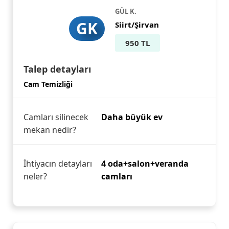
GÜL K.
GK
Siirt/Şirvan
950 TL
Talep detayları
Cam Temizliği
Camları silinecek
Daha büyük ev
mekan nedir?
İhtiyacın detayları
4 oda+salon+veranda
neler?
camları