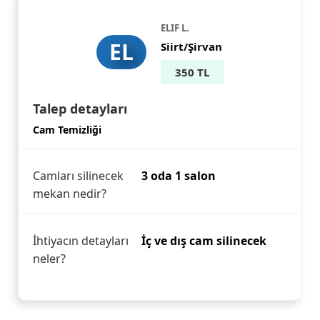
ELIF L.
EL
Siirt/Şirvan
350 TL
Talep detayları
Cam Temizliği
Camları silinecek
3 oda 1 salon
mekan nedir?
İhtiyacın detayları
İç ve dış cam silinecek
neler?