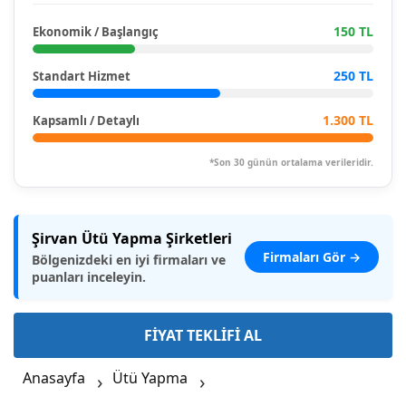
150 TL
Ekonomik / Başlangıç
250 TL
Standart Hizmet
1.300 TL
Kapsamlı / Detaylı
*Son 30 günün ortalama verileridir.
Şirvan Ütü Yapma Şirketleri
Firmaları Gör →
Bölgenizdeki en iyi firmaları ve
puanları inceleyin.
FİYAT TEKLİFİ AL
Anasayfa
Ütü Yapma