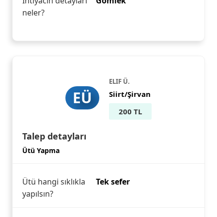
İhtiyacın detayları
Gömlek
neler?
ELIF Ü.
EÜ
Siirt/Şirvan
200 TL
Talep detayları
Ütü Yapma
Ütü hangi sıklıkla
Tek sefer
yapılsın?