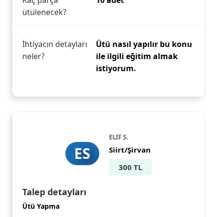
Kaç parça
10 adet
ütülenecek?
İhtiyacın detayları
Ütü nasıl yapılır bu konu
neler?
ile ilgili eğitim almak
istiyorum.
ELIF S.
ES
Siirt/Şirvan
300 TL
Talep detayları
Ütü Yapma