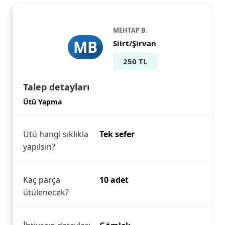
MEHTAP B.
MB
Siirt/Şirvan
250 TL
Talep detayları
Ütü Yapma
Ütü hangi sıklıkla
Tek sefer
yapılsın?
Kaç parça
10 adet
ütülenecek?