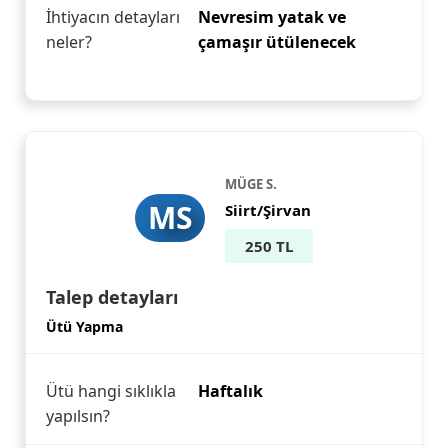
İhtiyacın detayları
Nevresim yatak ve
neler?
çamaşır ütülenecek
MÜGE S.
MS
Siirt/Şirvan
250 TL
Talep detayları
Ütü Yapma
Ütü hangi sıklıkla
Haftalık
yapılsın?