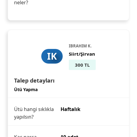
neler?
IBRAHIM K.
IK
Siirt/Şirvan
300 TL
Talep detayları
Ütü Yapma
Ütü hangi sıklıkla
Haftalık
yapılsın?