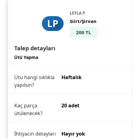
LEYLA P.
LP
Siirt/Şirvan
200 TL
Talep detayları
Ütü Yapma
Ütü hangi sıklıkla
Haftalık
yapılsın?
Kaç parça
20 adet
ütülenecek?
İhtiyacın detayları
Hayır yok