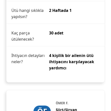
Ütü hangi sıklıkla
2 Haftada 1
yapılsın?
Kaç parça
30 adet
ütülenecek?
İhtiyacın detayları
4 kişilik bir ailenin ütü
neler?
ihtiyacını karşılayacak
yardımcı
ÖMER F.
Siirt/Şirvan