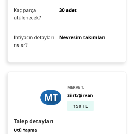
Kaç parça
30 adet
ütülenecek?
İhtiyacın detayları
Nevresim takımları
neler?
MERVE T.
MT
Siirt/Şirvan
150 TL
Talep detayları
Ütü Yapma