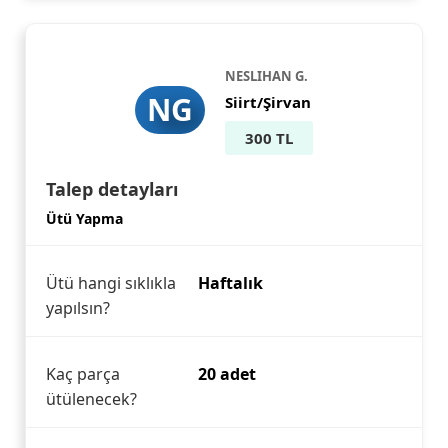
NESLIHAN G.
NG
Siirt/Şirvan
300 TL
Talep detayları
Ütü Yapma
Ütü hangi sıklıkla
Haftalık
yapılsın?
Kaç parça
20 adet
ütülenecek?