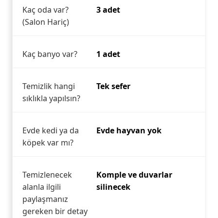
Kaç oda var?
3 adet
(Salon Hariç)
Kaç banyo var?
1 adet
Temizlik hangi
Tek sefer
sıklıkla yapılsın?
Evde kedi ya da
Evde hayvan yok
köpek var mı?
Temizlenecek
Komple ve duvarlar
alanla ilgili
silinecek
paylaşmanız
gereken bir detay