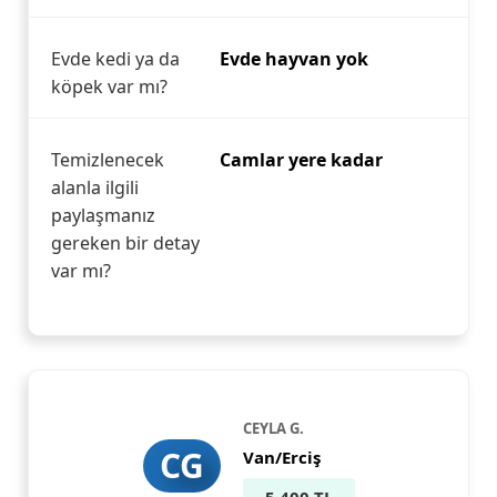
Evde kedi ya da
Evde hayvan yok
köpek var mı?
Temizlenecek
Camlar yere kadar
alanla ilgili
paylaşmanız
gereken bir detay
var mı?
CEYLA G.
CG
Van/Erciş