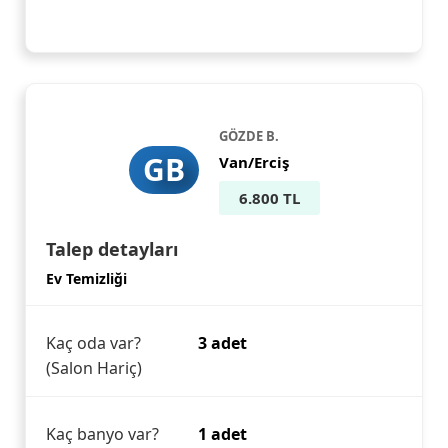
GÖZDE B.
GB
Van/Erciş
6.800 TL
Talep detayları
Ev Temizliği
Kaç oda var?
3 adet
(Salon Hariç)
Kaç banyo var?
1 adet