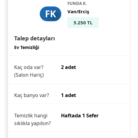
FUNDA K.
FK
Van/Erciş
5.250 TL
Talep detayları
Ev Temizliği
Kaç oda var?
2 adet
(Salon Hariç)
Kaç banyo var?
1 adet
Temizlik hangi
Haftada 1 Sefer
sıklıkla yapılsın?