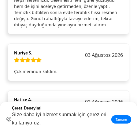
Hepsi tertemizdi. Gelen ekip hem güler yüzlüydü
hem de işini aceleye getirmeden, özenle yaptı.
Temizlik bittikten sonra evde ferahlık hissi resmen
değişti. Gönül rahatlığıyla tavsiye ederim, tekrar
ihtiyaç duyduğumda yine aynı hizmeti alırım.
Nuriye S.
03 Ağustos 2026
Çok memnun kaldım.
Hatice A.
02 Ağustos 2026
Çerez Deneyimi
Size daha iyi hizmet sunmak için çerezleri
Selay Cleaner ile Trendhizmet.com aracılığıyla
🍪
Tamam
kullanıyoruz.
tanıştım ve aldığım ev temizliği hizmetinden son
derece memnun kaldım. Ekip hem güler yüzlü hem
de çok profesyoneldi. En ince detayları bile gözden