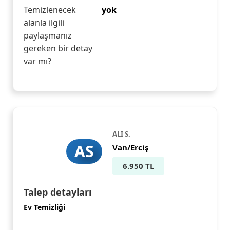
Temizlenecek
yok
alanla ilgili
paylaşmanız
gereken bir detay
var mı?
ALI S.
AS
Van/Erciş
6.950 TL
Talep detayları
Ev Temizliği