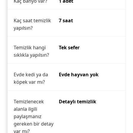
Kaç banyo var?
1 adet
Kaç saat temizlik
7 saat
yapılsın?
Temizlik hangi
Tek sefer
sıklıkla yapılsın?
Evde kedi ya da
Evde hayvan yok
köpek var mı?
Temizlenecek
Detaylı temizlik
alanla ilgili
paylaşmanız
gereken bir detay
var mı?