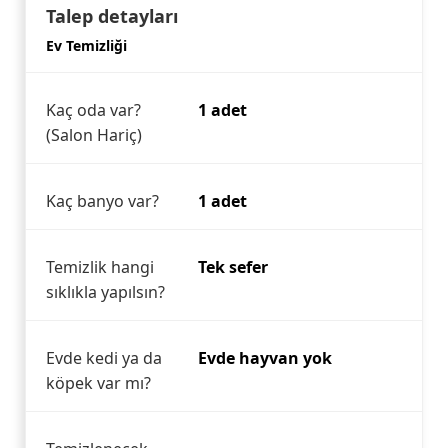
Talep detayları
Ev Temizliği
Kaç oda var?
1 adet
(Salon Hariç)
Kaç banyo var?
1 adet
Temizlik hangi
Tek sefer
sıklıkla yapılsın?
Evde kedi ya da
Evde hayvan yok
köpek var mı?