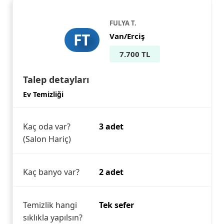
FULYA T.
FT
Van/Erciş
7.700 TL
Talep detayları
Ev Temizliği
Kaç oda var?
3 adet
(Salon Hariç)
Kaç banyo var?
2 adet
Temizlik hangi
Tek sefer
sıklıkla yapılsın?