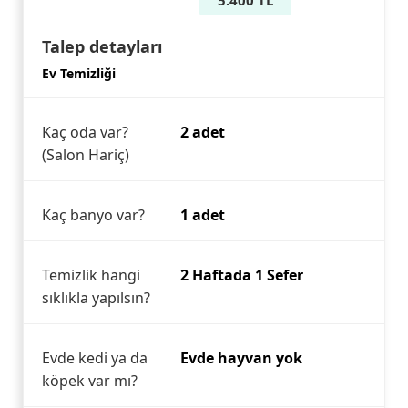
5.400 TL
Talep detayları
Ev Temizliği
Kaç oda var?
2 adet
(Salon Hariç)
Kaç banyo var?
1 adet
Temizlik hangi
2 Haftada 1 Sefer
sıklıkla yapılsın?
Evde kedi ya da
Evde hayvan yok
köpek var mı?