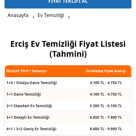
FİYAT TEKLİFİ AL
Anasayfa
Ev Temizliği
Erciş Ev Temizliği Fiyat Listesi
(Tahmini)
Hizmet Türü / Senaryo
Ortalama Fiyat Aralığı
1+0 / Stüdyo Daire Temizliği
4.100 TL - 4.750 TL
1+1 Daire Temizliği
4.100 TL - 4.750 TL
2+1 Standart Ev Temizliği
5.300 TL - 6.100 TL
3+1 Detaylı Ev Temizliği
6.850 TL - 7.900 TL
4+1 / 3+2 Geniş Ev Temizliği
8.600 TL - 9.900 TL