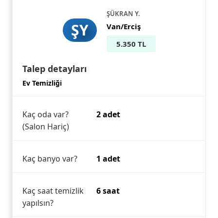
ŞÜKRAN Y.
ŞY
Van/Erciş
5.350 TL
Talep detayları
Ev Temizliği
Kaç oda var?
2 adet
(Salon Hariç)
Kaç banyo var?
1 adet
Kaç saat temizlik
6 saat
yapılsın?