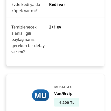
Evde kedi ya da
Kedi var
köpek var mı?
Temizlenecek
2+1 ev
alanla ilgili
paylaşmanız
gereken bir detay
var mı?
MUSTAFA U.
MU
Van/Erciş
4.200 TL