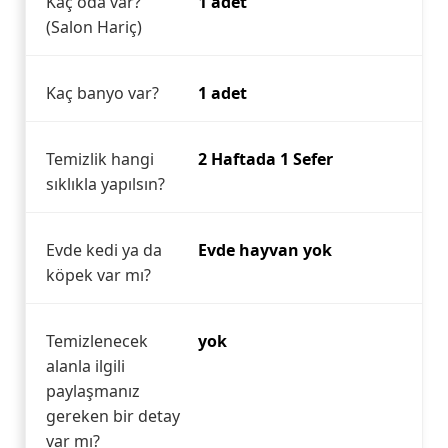
Kaç oda var?
1 adet
(Salon Hariç)
Kaç banyo var?
1 adet
Temizlik hangi
2 Haftada 1 Sefer
sıklıkla yapılsın?
Evde kedi ya da
Evde hayvan yok
köpek var mı?
Temizlenecek
yok
alanla ilgili
paylaşmanız
gereken bir detay
var mı?