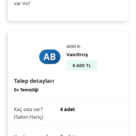
var mı?
AVNI B.
AB
Van/Erciş
8.600 TL
Talep detayları
Ev Temizliği
Kaç oda var?
4 adet
(Salon Hariç)