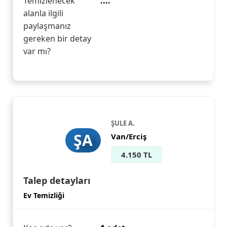
Temizlenecek
....
alanla ilgili
paylaşmanız
gereken bir detay
var mı?
ŞULE A.
ŞA
Van/Erciş
4.150 TL
Talep detayları
Ev Temizliği