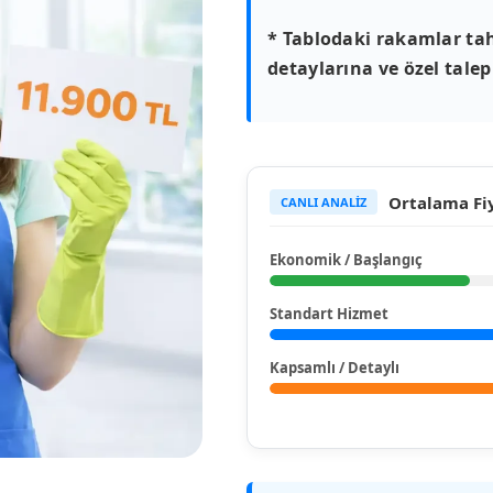
* Tablodaki rakamlar tah
detaylarına ve özel talepl
Ortalama Fiy
CANLI ANALİZ
Ekonomik / Başlangıç
Standart Hizmet
Kapsamlı / Detaylı