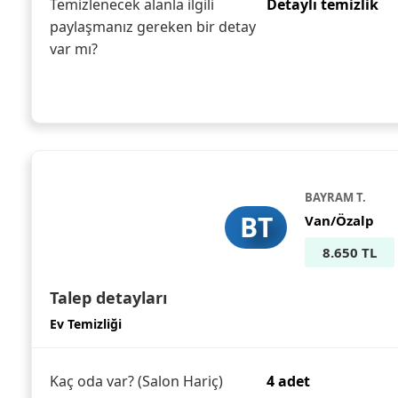
Temizlenecek alanla ilgili
Detaylı temizlik
paylaşmanız gereken bir detay
var mı?
BAYRAM T.
BT
Van/Özalp
8.650 TL
Talep detayları
Ev Temizliği
Kaç oda var? (Salon Hariç)
4 adet