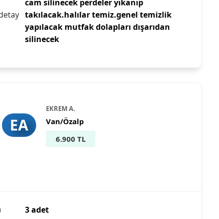
cam silinecek perdeler yıkanıp
detay
takılacak.halılar temiz.genel temizlik
yapılacak mutfak dolapları dışarıdan
silinecek
EKREM A.
EA
Van/Özalp
6.900 TL
)
3 adet