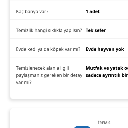
Kaç banyo var?
1 adet
Temizlik hangi sıklıkla yapılsın?
Tek sefer
Evde kedi ya da köpek var mı?
Evde hayvan yok
Temizlenecek alanla ilgili
Mutfak ve yatak od
paylaşmanız gereken bir detay
sadece ayrıntılı bi
var mı?
İREM S.