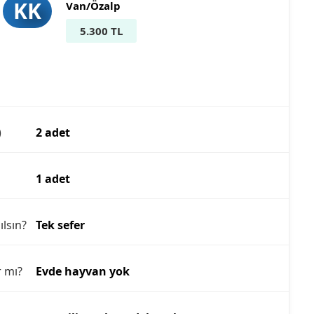
KK
Van/Özalp
5.300 TL
)
2 adet
1 adet
ılsın?
Tek sefer
r mı?
Evde hayvan yok