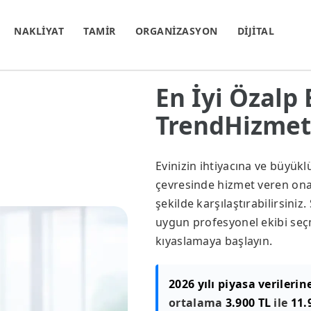
NAKLİYAT
TAMİR
ORGANİZASYON
DİJİTAL
En İyi Özalp 
TrendHizmet.
Evinizin ihtiyacına ve büyük
çevresinde hizmet veren onayl
şekilde karşılaştırabilirsini
uygun profesyonel ekibi seçm
kıyaslamaya başlayın.
2026 yılı piyasa verilerin
ortalama
3.900 TL
ile
11.