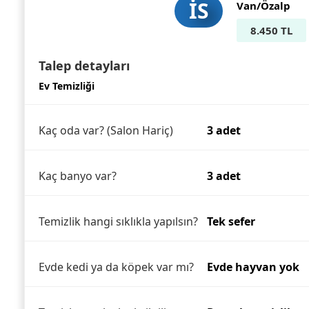
İS
Van/Özalp
8.450 TL
Talep detayları
Ev Temizliği
Kaç oda var? (Salon Hariç)
3 adet
Kaç banyo var?
3 adet
Temizlik hangi sıklıkla yapılsın?
Tek sefer
Evde kedi ya da köpek var mı?
Evde hayvan yok