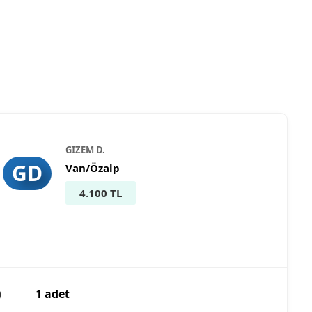
GIZEM D.
GD
Van/Özalp
4.100 TL
)
1 adet