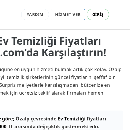
YARDIM
HİZMET VER
GİRİŞ
Ev Temizliği Fiyatları
com'da Karşılaştırın!
lüğüne en uygun hizmeti bulmak artık çok kolay. Özalp
ı temizlik şirketlerinin güncel fiyatlarını şeffaf bir
z. Sürpriz maliyetlerle karşılaşmadan, bütçenize en
ek için ücretsiz teklif alarak firmaları hemen
e göre;
Özalp çevresinde
Ev Temizliği
fiyatları
900 TL
arasında değişiklik göstermektedir.