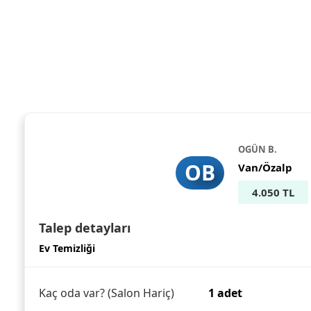
OGÜN B.
OB
Van/Özalp
4.050 TL
Talep detayları
Ev Temizliği
Kaç oda var? (Salon Hariç)
1 adet