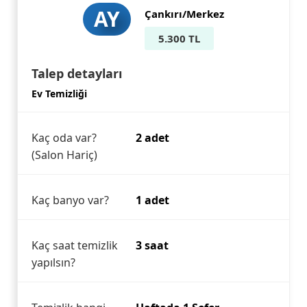
AY
Çankırı/Merkez
5.300 TL
Talep detayları
Ev Temizliği
Kaç oda var?
2 adet
(Salon Hariç)
Kaç banyo var?
1 adet
Kaç saat temizlik
3 saat
yapılsın?