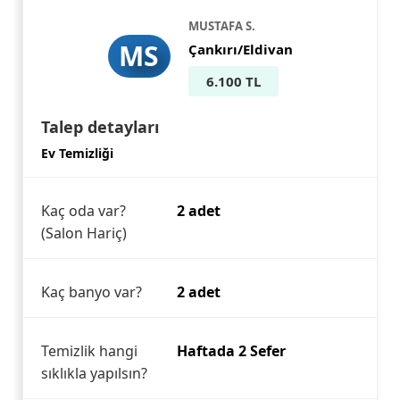
MUSTAFA S.
MS
Çankırı/Eldivan
6.100 TL
Talep detayları
Ev Temizliği
Kaç oda var?
2 adet
(Salon Hariç)
Kaç banyo var?
2 adet
Temizlik hangi
Haftada 2 Sefer
sıklıkla yapılsın?