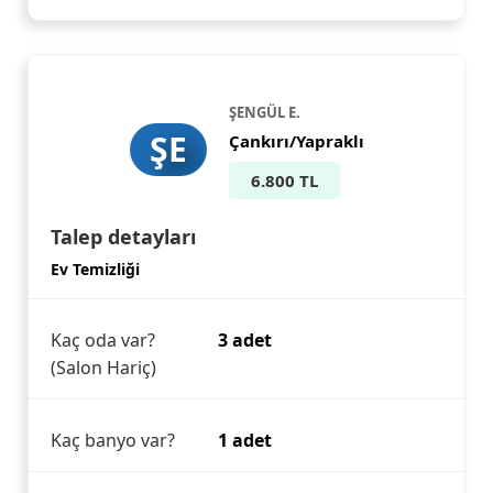
ŞENGÜL E.
ŞE
Çankırı/Yapraklı
6.800 TL
Talep detayları
Ev Temizliği
Kaç oda var?
3 adet
(Salon Hariç)
Kaç banyo var?
1 adet