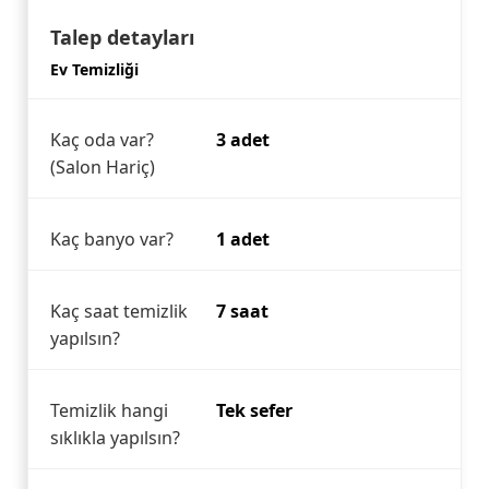
Talep detayları
Ev Temizliği
Kaç oda var?
3 adet
(Salon Hariç)
Kaç banyo var?
1 adet
Kaç saat temizlik
7 saat
yapılsın?
Temizlik hangi
Tek sefer
sıklıkla yapılsın?