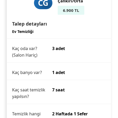
CG
Çankırı/Orta
6.900 TL
Talep detayları
Ev Temizliği
Kaç oda var?
3 adet
(Salon Hariç)
Kaç banyo var?
1 adet
Kaç saat temizlik
7 saat
yapılsın?
Temizlik hangi
2 Haftada 1 Sefer