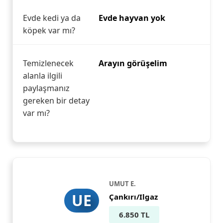
Evde kedi ya da
Evde hayvan yok
köpek var mı?
Temizlenecek
Arayın görüşelim
alanla ilgili
paylaşmanız
gereken bir detay
var mı?
UMUT E.
UE
Çankırı/Ilgaz
6.850 TL