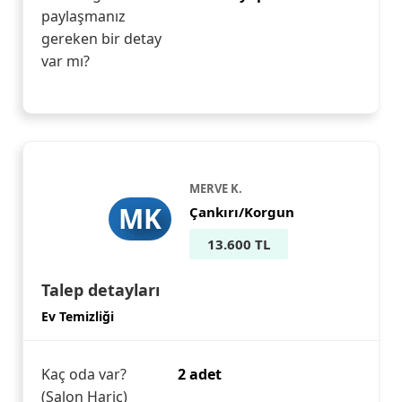
paylaşmanız
gereken bir detay
var mı?
MERVE K.
MK
Çankırı/Korgun
13.600 TL
Talep detayları
Ev Temizliği
Kaç oda var?
2 adet
(Salon Hariç)