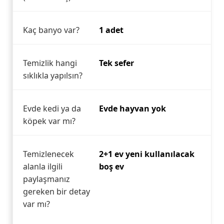
Kaç banyo var?
1 adet
Temizlik hangi
Tek sefer
sıklıkla yapılsın?
Evde kedi ya da
Evde hayvan yok
köpek var mı?
Temizlenecek
2+1 ev yeni kullanılacak
alanla ilgili
boş ev
paylaşmanız
gereken bir detay
var mı?