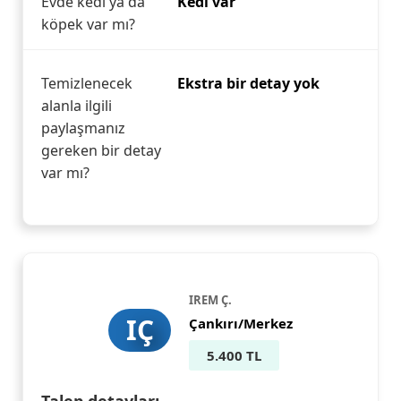
Evde kedi ya da
Kedi var
köpek var mı?
Temizlenecek
Ekstra bir detay yok
alanla ilgili
paylaşmanız
gereken bir detay
var mı?
IREM Ç.
IÇ
Çankırı/Merkez
5.400 TL