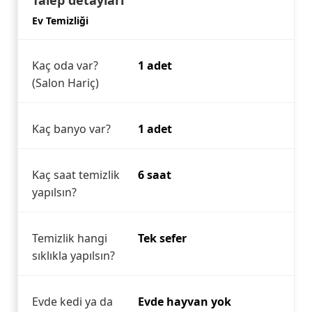
Talep detayları
Ev Temizliği
Kaç oda var?
1 adet
(Salon Hariç)
Kaç banyo var?
1 adet
Kaç saat temizlik
6 saat
yapılsın?
Temizlik hangi
Tek sefer
sıklıkla yapılsın?
Evde kedi ya da
Evde hayvan yok