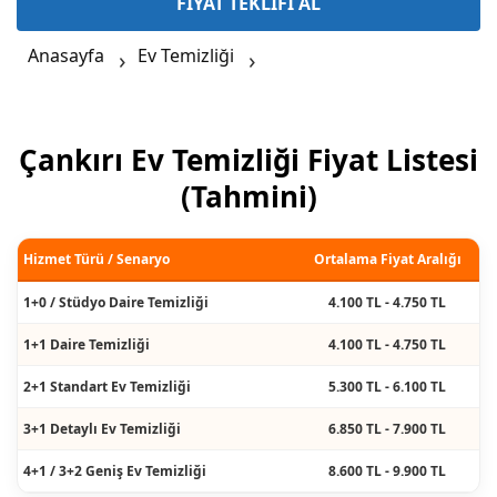
FİYAT TEKLİFİ AL
Anasayfa
Ev Temizliği
Çankırı Ev Temizliği Fiyat Listesi
(Tahmini)
Hizmet Türü / Senaryo
Ortalama Fiyat Aralığı
1+0 / Stüdyo Daire Temizliği
4.100 TL - 4.750 TL
1+1 Daire Temizliği
4.100 TL - 4.750 TL
2+1 Standart Ev Temizliği
5.300 TL - 6.100 TL
3+1 Detaylı Ev Temizliği
6.850 TL - 7.900 TL
4+1 / 3+2 Geniş Ev Temizliği
8.600 TL - 9.900 TL