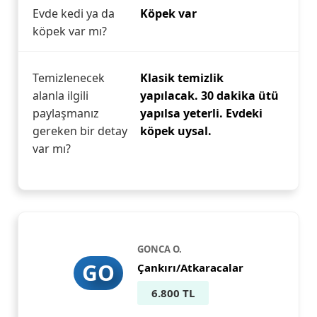
Evde kedi ya da
Köpek var
köpek var mı?
Temizlenecek
Klasik temizlik
alanla ilgili
yapılacak. 30 dakika ütü
paylaşmanız
yapılsa yeterli. Evdeki
gereken bir detay
köpek uysal.
var mı?
GONCA O.
GO
Çankırı/Atkaracalar
6.800 TL