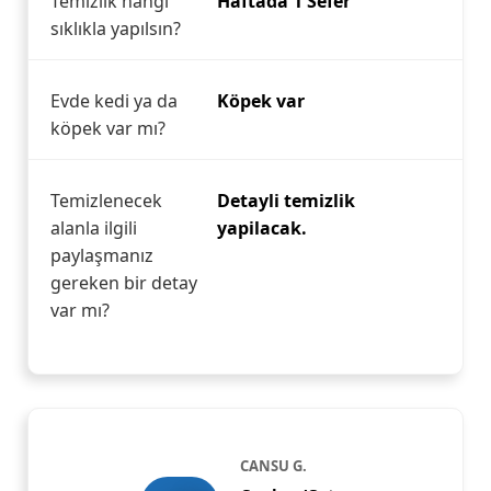
Temizlik hangi
Haftada 1 Sefer
sıklıkla yapılsın?
Evde kedi ya da
Köpek var
köpek var mı?
Temizlenecek
Detayli temizlik
alanla ilgili
yapilacak.
paylaşmanız
gereken bir detay
var mı?
CANSU G.