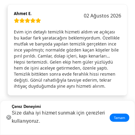
Ahmet E.
02 Ağustos 2026
Evim için detaylı temizlik hizmeti aldım ve açıkçası
bu kadar fark yaratacağını beklemiyordum. Özellikle
mutfak ve banyoda yapılan temizlik gerçekten ince
ince yapılmıştı; normalde gözden kaçan köşeler bile
pırıl pırıldı. Camlar, dolap içleri, kapı kenarları…
Hepsi tertemizdi. Gelen ekip hem güler yüzlüydü
hem de işini aceleye getirmeden, özenle yaptı.
Temizlik bittikten sonra evde ferahlık hissi resmen
değişti. Gönül rahatlığıyla tavsiye ederim, tekrar
ihtiyaç duyduğumda yine aynı hizmeti alırım.
Çerez Deneyimi
Size daha iyi hizmet sunmak için çerezleri
Nuriye S.
01 Ağustos 2026
🍪
Tamam
kullanıyoruz.
Çok memnun kaldım.