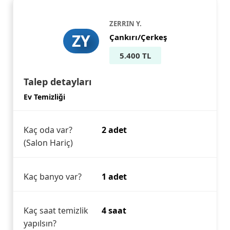
ZERRIN Y.
ZY
Çankırı/Çerkeş
5.400 TL
Talep detayları
Ev Temizliği
Kaç oda var?
2 adet
(Salon Hariç)
Kaç banyo var?
1 adet
Kaç saat temizlik
4 saat
yapılsın?