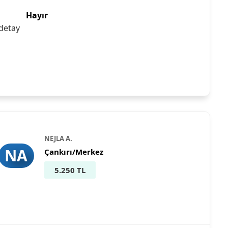
Hayır
detay
NEJLA A.
NA
Çankırı/Merkez
5.250 TL