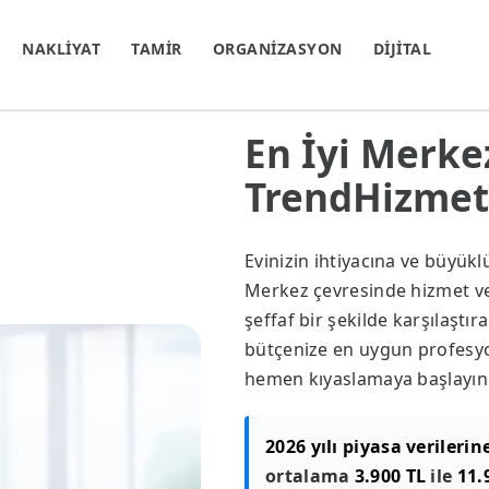
NAKLİYAT
TAMİR
ORGANİZASYON
DİJİTAL
En İyi Merkez
TrendHizmet.
Evinizin ihtiyacına ve büyük
Merkez çevresinde hizmet vere
şeffaf bir şekilde karşılaştır
bütçenize en uygun profesyon
hemen kıyaslamaya başlayın
2026 yılı piyasa verilerin
ortalama
3.900 TL
ile
11.