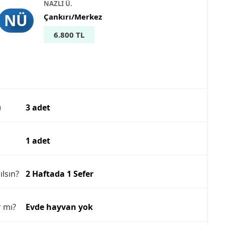
NAZLI Ü.
NÜ
Çankırı/Merkez
6.800 TL
)
3 adet
1 adet
ılsın?
2 Haftada 1 Sefer
r mı?
Evde hayvan yok