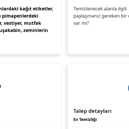
lardaki kağıt etiketler,
Temizlenecek alanla ilgili
ı pimapenlerdeki
paylaşmanız gereken bir 
ar, vestiyer, mutfak
var mı?
duşakabin, zeminlerin
z
Talep detayları
Ev Temizliği