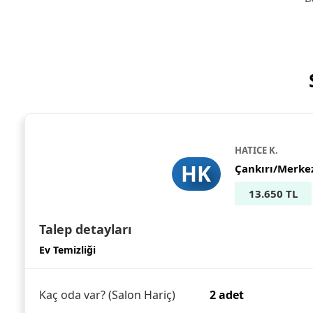
HATICE K.
HK
Çankırı/Merke
13.650 TL
Talep detayları
Ev Temizliği
Kaç oda var? (Salon Hariç)
2 adet