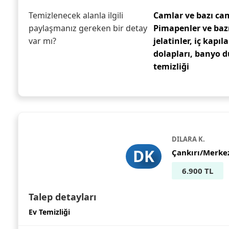
Temizlenecek alanla ilgili
Camlar ve bazı cam
paylaşmanız gereken bir detay
Pimapenler ve baz
var mı?
jelatinler, iç kapıl
dolapları, banyo 
temizliği
DILARA K.
DK
Çankırı/Merke
6.900 TL
Talep detayları
Ev Temizliği