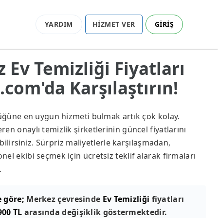
YARDIM
HİZMET VER
GİRİŞ
 Ev Temizliği Fiyatları
com'da Karşılaştırın!
lüğüne en uygun hizmeti bulmak artık çok kolay.
n onaylı temizlik şirketlerinin güncel fiyatlarını
abilirsiniz. Sürpriz maliyetlerle karşılaşmadan,
el ekibi seçmek için ücretsiz teklif alarak firmaları
.
e göre;
Merkez çevresinde
Ev Temizliği
fiyatları
900 TL
arasında değişiklik göstermektedir.