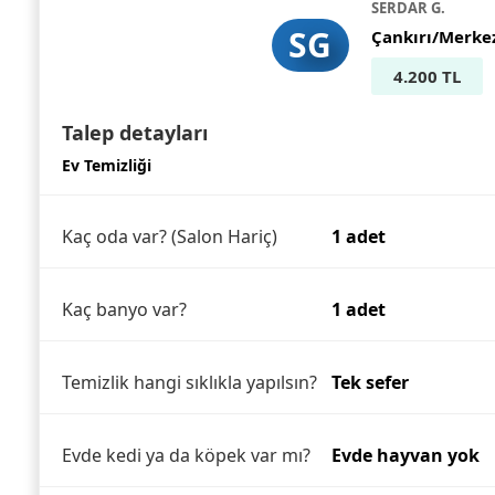
SERDAR G.
SG
Çankırı/Merke
4.200 TL
Talep detayları
Ev Temizliği
Kaç oda var? (Salon Hariç)
1 adet
Kaç banyo var?
1 adet
Temizlik hangi sıklıkla yapılsın?
Tek sefer
Evde kedi ya da köpek var mı?
Evde hayvan yok