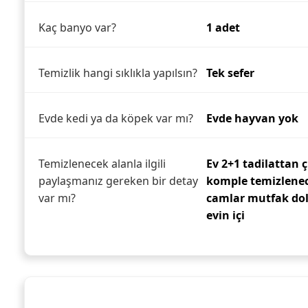
Kaç banyo var?
1 adet
Temizlik hangi sıklıkla yapılsın?
Tek sefer
Evde kedi ya da köpek var mı?
Evde hayvan yok
Temizlenecek alanla ilgili
Ev 2+1 tadilattan ç
paylaşmanız gereken bir detay
komple temizlenec
var mı?
camlar mutfak dola
evin içi