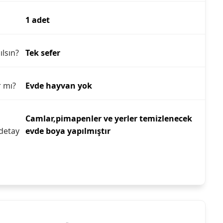
1 adet
ılsın?
Tek sefer
r mı?
Evde hayvan yok
Camlar,pimapenler ve yerler temizlenecek
detay
evde boya yapılmıştır