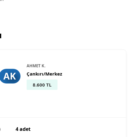
ı
AHMET K.
AK
Çankırı/Merkez
8.600 TL
)
4 adet