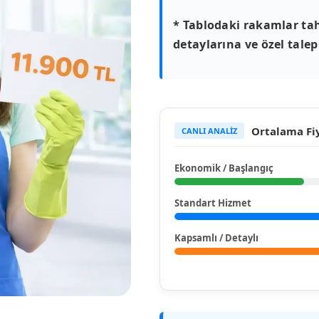
* Tablodaki rakamlar tah
detaylarına ve özel talepl
Ortalama Fiy
CANLI ANALİZ
Ekonomik / Başlangıç
Standart Hizmet
Kapsamlı / Detaylı