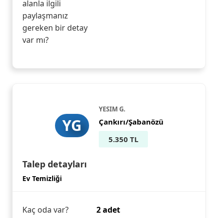
alanla ilgili
paylaşmanız
gereken bir detay
var mı?
YESIM G.
YG
Çankırı/Şabanözü
5.350 TL
Talep detayları
Ev Temizliği
Kaç oda var?
2 adet