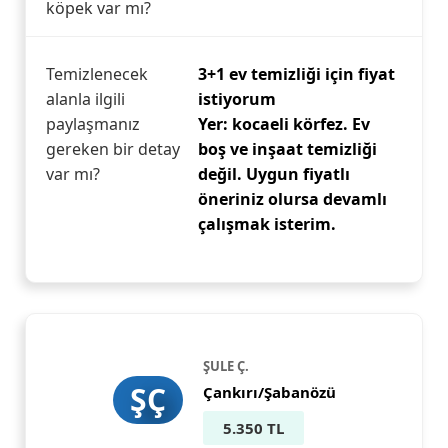
köpek var mı?
Temizlenecek
3+1 ev temizliği için fiyat
alanla ilgili
istiyorum
paylaşmanız
Yer: kocaeli körfez. Ev
gereken bir detay
boş ve inşaat temizliği
var mı?
değil. Uygun fiyatlı
öneriniz olursa devamlı
çalışmak isterim.
ŞULE Ç.
ŞÇ
Çankırı/Şabanözü
5.350 TL