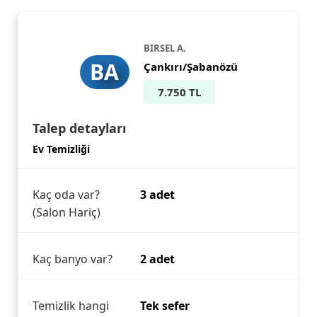
BIRSEL A.
BA
Çankırı/Şabanözü
7.750 TL
Talep detayları
Ev Temizliği
Kaç oda var?
3 adet
(Salon Hariç)
Kaç banyo var?
2 adet
Temizlik hangi
Tek sefer