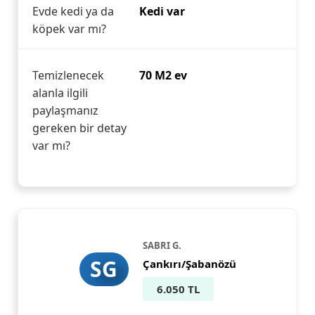
Evde kedi ya da
Kedi var
köpek var mı?
Temizlenecek
70 M2 ev
alanla ilgili
paylaşmanız
gereken bir detay
var mı?
SABRI G.
SG
Çankırı/Şabanözü
6.050 TL