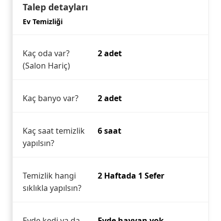
Talep detayları
Ev Temizliği
Kaç oda var?
2 adet
(Salon Hariç)
Kaç banyo var?
2 adet
Kaç saat temizlik
6 saat
yapılsın?
Temizlik hangi
2 Haftada 1 Sefer
sıklıkla yapılsın?
Evde kedi ya da
Evde hayvan yok