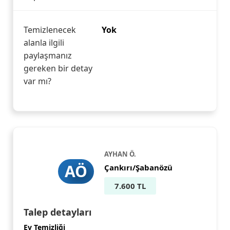
Temizlenecek
Yok
alanla ilgili
paylaşmanız
gereken bir detay
var mı?
AYHAN Ö.
AÖ
Çankırı/Şabanözü
7.600 TL
Talep detayları
Ev Temizliği