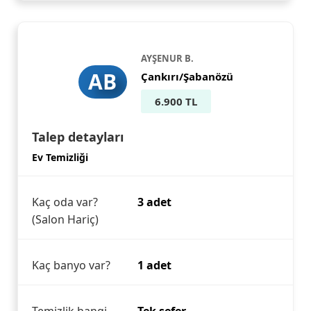
AYŞENUR B.
AB
Çankırı/Şabanözü
6.900 TL
Talep detayları
Ev Temizliği
Kaç oda var?
3 adet
(Salon Hariç)
Kaç banyo var?
1 adet