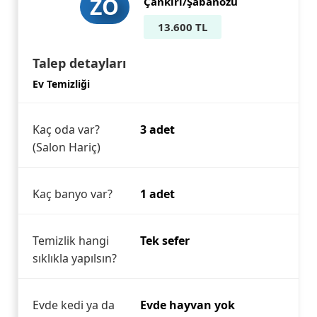
ZÖ
Çankırı/Şabanözü
13.600 TL
Talep detayları
Ev Temizliği
Kaç oda var?
3 adet
(Salon Hariç)
Kaç banyo var?
1 adet
Temizlik hangi
Tek sefer
sıklıkla yapılsın?
Evde kedi ya da
Evde hayvan yok