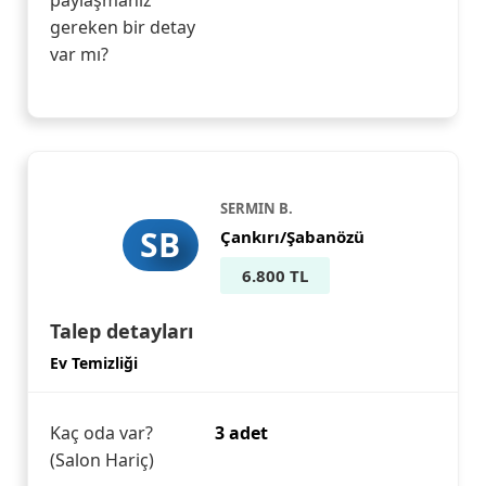
paylaşmanız
gereken bir detay
var mı?
SERMIN B.
SB
Çankırı/Şabanözü
6.800 TL
Talep detayları
Ev Temizliği
Kaç oda var?
3 adet
(Salon Hariç)