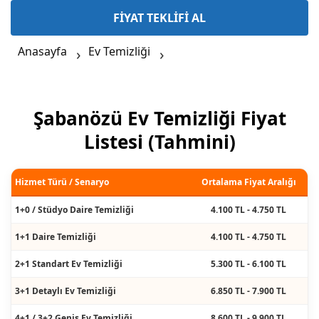
FİYAT TEKLİFİ AL
Anasayfa
Ev Temizliği
Şabanözü Ev Temizliği Fiyat
Listesi (Tahmini)
Hizmet Türü / Senaryo
Ortalama Fiyat Aralığı
1+0 / Stüdyo Daire Temizliği
4.100 TL - 4.750 TL
1+1 Daire Temizliği
4.100 TL - 4.750 TL
2+1 Standart Ev Temizliği
5.300 TL - 6.100 TL
3+1 Detaylı Ev Temizliği
6.850 TL - 7.900 TL
4+1 / 3+2 Geniş Ev Temizliği
8.600 TL - 9.900 TL