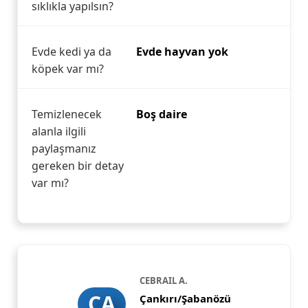
sıklıkla yapılsın?
Evde kedi ya da
Evde hayvan yok
köpek var mı?
Temizlenecek
Boş daire
alanla ilgili
paylaşmanız
gereken bir detay
var mı?
CEBRAIL A.
CA
Çankırı/Şabanözü