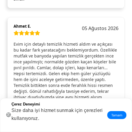
Ahmet E.
05 Ağustos 2026
Evim için detaylı temizlik hizmeti aldım ve açıkçası
bu kadar fark yaratacağını beklemiyordum. Özellikle
mutfak ve banyoda yapılan temizlik gerçekten ince
ince yapılmıştı; normalde gözden kaçan köşeler bile
pırıl pırıldı. Camlar, dolap içleri, kapı kenarları…
Hepsi tertemizdi. Gelen ekip hem güler yüzlüydü
hem de işini aceleye getirmeden, özenle yaptı.
Temizlik bittikten sonra evde ferahlık hissi resmen
değişti. Gönül rahatlığıyla tavsiye ederim, tekrar
ihtiyaç duyduğumda yine aynı hizmeti alırım.
Çerez Deneyimi
Size daha iyi hizmet sunmak için çerezleri
🍪
Tamam
kullanıyoruz.
Nuriye S.
04 Ağustos 2026