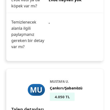
köpek var mı?
Temizlenecek
.
alanla ilgili
paylaşmanız
gereken bir detay
var mı?
MUSTAFA U.
MU
Çankırı/Şabanözü
4.050 TL
Talep detayları