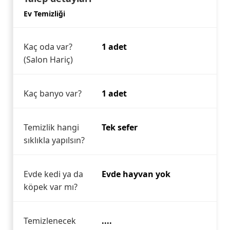
Ev Temizliği
Kaç oda var?
1 adet
(Salon Hariç)
Kaç banyo var?
1 adet
Temizlik hangi
Tek sefer
sıklıkla yapılsın?
Evde kedi ya da
Evde hayvan yok
köpek var mı?
Temizlenecek
....