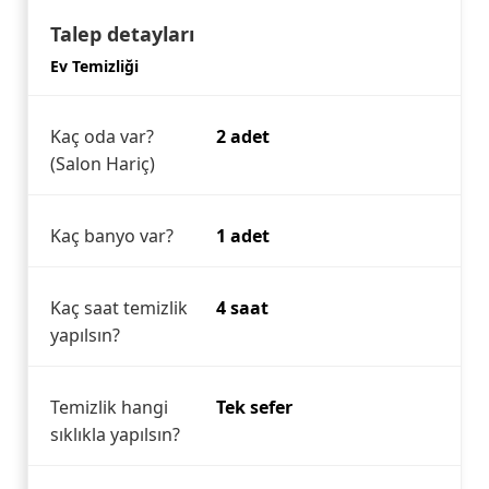
Talep detayları
Ev Temizliği
Kaç oda var?
2 adet
(Salon Hariç)
Kaç banyo var?
1 adet
Kaç saat temizlik
4 saat
yapılsın?
Temizlik hangi
Tek sefer
sıklıkla yapılsın?