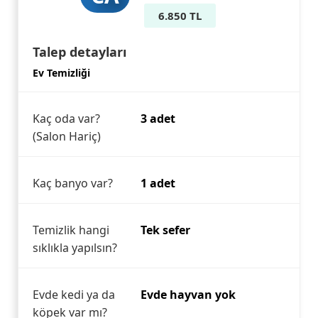
6.850 TL
Talep detayları
Ev Temizliği
Kaç oda var?
3 adet
(Salon Hariç)
Kaç banyo var?
1 adet
Temizlik hangi
Tek sefer
sıklıkla yapılsın?
Evde kedi ya da
Evde hayvan yok
köpek var mı?