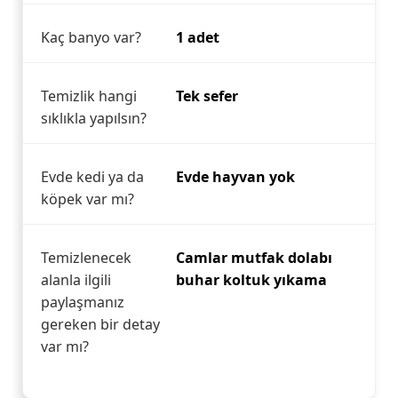
Kaç banyo var?
1 adet
Temizlik hangi
Tek sefer
sıklıkla yapılsın?
Evde kedi ya da
Evde hayvan yok
köpek var mı?
Temizlenecek
Camlar mutfak dolabı
alanla ilgili
buhar koltuk yıkama
paylaşmanız
gereken bir detay
var mı?