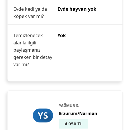
Evde kedi ya da
Evde hayvan yok
köpek var mı?
Temizlenecek
Yok
alanla ilgili
paylaşmanız
gereken bir detay
var mı?
YAĞMUR S.
YS
Erzurum/Narman
4.050 TL