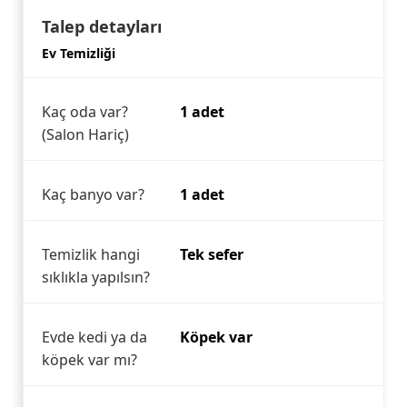
Talep detayları
Ev Temizliği
Kaç oda var?
1 adet
(Salon Hariç)
Kaç banyo var?
1 adet
Temizlik hangi
Tek sefer
sıklıkla yapılsın?
Evde kedi ya da
Köpek var
köpek var mı?