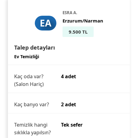
ESRA A.
EA
Erzurum/Narman
9.500 TL
Talep detayları
Ev Temizliği
Kaç oda var?
4 adet
(Salon Hariç)
Kaç banyo var?
2 adet
Temizlik hangi
Tek sefer
sıklıkla yapılsın?