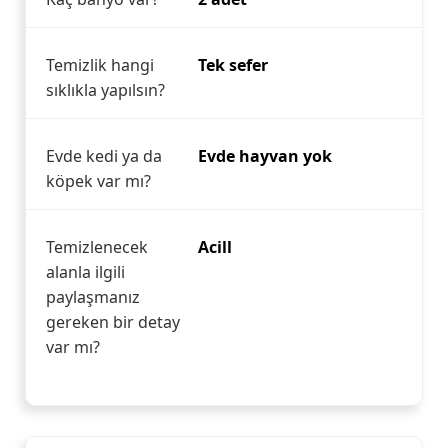
Temizlik hangi
Tek sefer
sıklıkla yapılsın?
Evde kedi ya da
Evde hayvan yok
köpek var mı?
Temizlenecek
Acill
alanla ilgili
paylaşmanız
gereken bir detay
var mı?