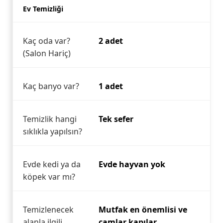
Ev Temizliği
Kaç oda var?
2 adet
(Salon Hariç)
Kaç banyo var?
1 adet
Temizlik hangi
Tek sefer
sıklıkla yapılsın?
Evde kedi ya da
Evde hayvan yok
köpek var mı?
Temizlenecek
Mutfak en önemlisi ve
alanla ilgili
camlar kapılar