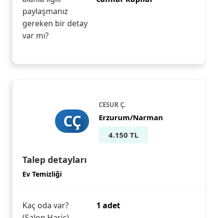
paylaşmanız
gereken bir detay
var mı?
CESUR Ç.
CÇ
Erzurum/Narman
4.150 TL
Talep detayları
Ev Temizliği
Kaç oda var?
1 adet
(Salon Hariç)