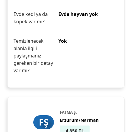
Evde kedi ya da
Evde hayvan yok
köpek var mı?
Temizlenecek
Yok
alanla ilgili
paylaşmanız
gereken bir detay
var mı?
FATMA Ş.
FŞ
Erzurum/Narman
4.850 TL