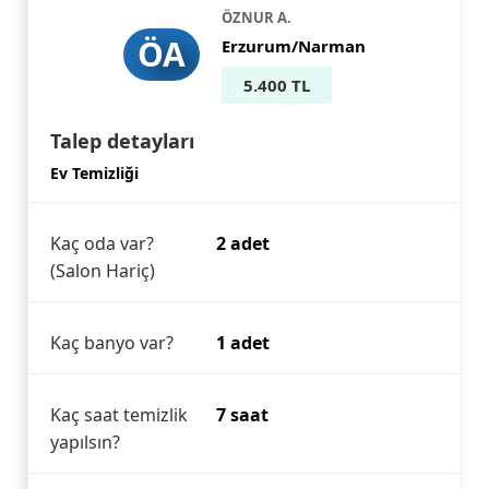
ÖZNUR A.
ÖA
Erzurum/Narman
5.400 TL
Talep detayları
Ev Temizliği
Kaç oda var?
2 adet
(Salon Hariç)
Kaç banyo var?
1 adet
Kaç saat temizlik
7 saat
yapılsın?