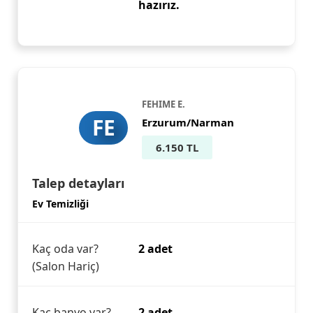
hazırız.
FEHIME E.
FE
Erzurum/Narman
6.150 TL
Talep detayları
Ev Temizliği
Kaç oda var?
2 adet
(Salon Hariç)
Kaç banyo var?
2 adet