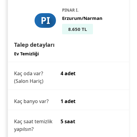
PINAR I.
PI
Erzurum/Narman
8.650 TL
Talep detayları
Ev Temizliği
Kaç oda var?
4 adet
(Salon Hariç)
Kaç banyo var?
1 adet
Kaç saat temizlik
5 saat
yapılsın?