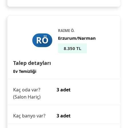
RAIME Ö.
RÖ
Erzurum/Narman
8.350 TL
Talep detayları
Ev Temizliği
Kaç oda var?
3 adet
(Salon Hariç)
Kaç banyo var?
3 adet