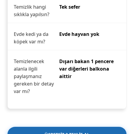
Temizlik hangi
Tek sefer
sıklıkla yapılsın?
Evde kedi ya da
Evde hayvan yok
köpek var mı?
Temizlenecek
Dışarı bakan 1 pencere
alanla ilgili
var diğerleri balkona
paylaşmanız
aittir
gereken bir detay
var mı?