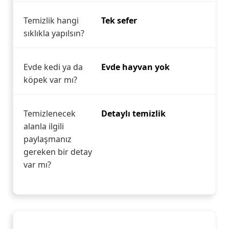
Temizlik hangi
Tek sefer
sıklıkla yapılsın?
Evde kedi ya da
Evde hayvan yok
köpek var mı?
Temizlenecek
Detaylı temizlik
alanla ilgili
paylaşmanız
gereken bir detay
var mı?