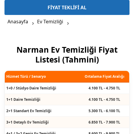
FİYAT TEKLİFİ AL
Anasayfa
Ev Temizliği
Narman Ev Temizliği Fiyat
Listesi (Tahmini)
Hizmet Türü / Senaryo
Ortalama Fiyat Aralığı
1+0 / Stüdyo Daire Temizliği
4.100 TL - 4.750 TL
1+1 Daire Temizliği
4.100 TL - 4.750 TL
2+1 Standart Ev Temizliği
5.300 TL - 6.100 TL
3+1 Detaylı Ev Temizliği
6.850 TL - 7.900 TL
4+1 / 3+2 Geniş Ev Temizliği
8.600 TL - 9.900 TL