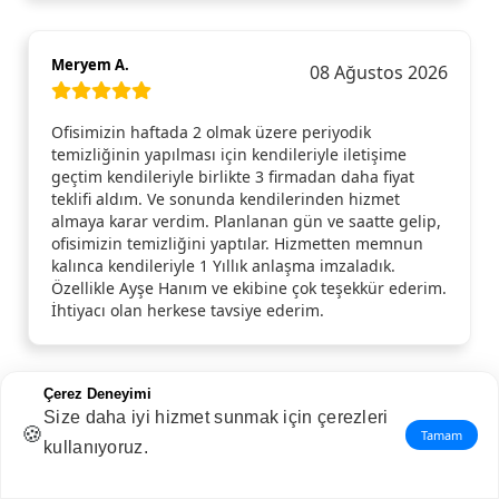
Meryem A.
08 Ağustos 2026
Ofisimizin haftada 2 olmak üzere periyodik
temizliğinin yapılması için kendileriyle iletişime
geçtim kendileriyle birlikte 3 firmadan daha fiyat
teklifi aldım. Ve sonunda kendilerinden hizmet
almaya karar verdim. Planlanan gün ve saatte gelip,
ofisimizin temizliğini yaptılar. Hizmetten memnun
kalınca kendileriyle 1 Yıllık anlaşma imzaladık.
Özellikle Ayşe Hanım ve ekibine çok teşekkür ederim.
İhtiyacı olan herkese tavsiye ederim.
Çerez Deneyimi
Hüriye N.
Size daha iyi hizmet sunmak için çerezleri
07 Ağustos 2026
🍪
Tamam
kullanıyoruz.
Çok memnun kaldım. Özellikle Serap Hanım ve