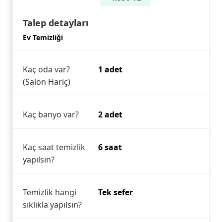
Talep detayları
Ev Temizliği
Kaç oda var?
1 adet
(Salon Hariç)
Kaç banyo var?
2 adet
Kaç saat temizlik
6 saat
yapılsın?
Temizlik hangi
Tek sefer
sıklıkla yapılsın?