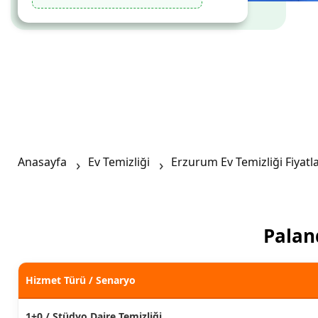
Anasayfa
Ev Temizliği
Erzurum Ev Temizliği Fiyatla
Paland
Hizmet Türü / Senaryo
1+0 / Stüdyo Daire Temizliği