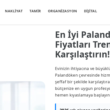
NAKLİYAT
TAMİR
ORGANİZASYON
DİJİTAL
En İyi Palan
Fiyatları Tr
Karşılaştırın!
Evinizin ihtiyacına ve büyük
Palandöken çevresinde hizmet 
şeffaf bir şekilde karşılaştır
bütçenize en uygun profesyon
hemen kıyaslamaya başlayın