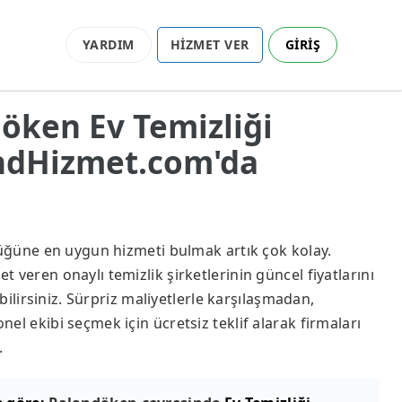
YARDIM
HİZMET VER
GİRİŞ
döken Ev Temizliği
endHizmet.com'da
lüğüne en uygun hizmeti bulmak artık çok kolay.
veren onaylı temizlik şirketlerinin güncel fiyatlarını
abilirsiniz. Sürpriz maliyetlerle karşılaşmadan,
el ekibi seçmek için ücretsiz teklif alarak firmaları
.