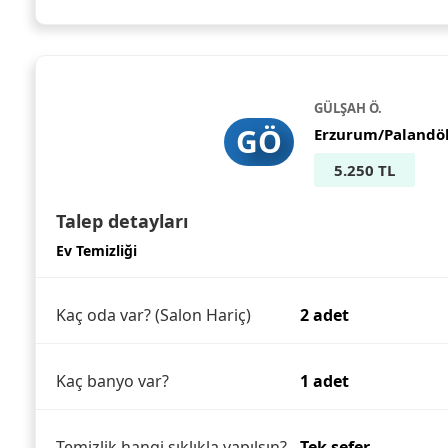
GÜLŞAH Ö.
GÖ
Erzurum/Palandö
5.250 TL
Talep detayları
Ev Temizliği
Kaç oda var? (Salon Hariç)
2 adet
Kaç banyo var?
1 adet
Temizlik hangi sıklıkla yapılsın?
Tek sefer