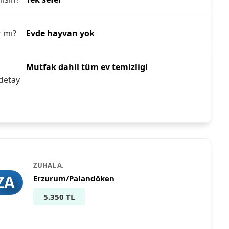
r mı?
Evde hayvan yok
Mutfak dahil tüm ev temizligi
detay
ZUHAL A.
ZA
Erzurum/Palandöken
5.350 TL