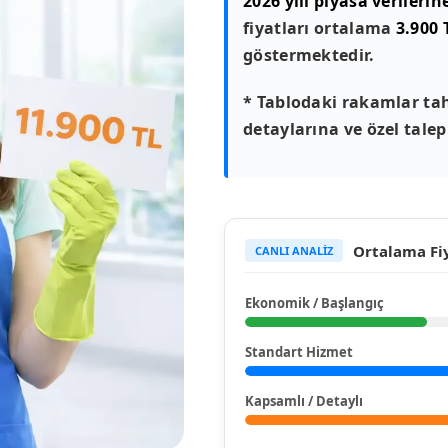
2026 yılı piyasa verilerin
fiyatları ortalama
3.900 
göstermektedir.
* Tablodaki rakamlar tah
detaylarına ve özel talepl
Ortalama Fiy
CANLI ANALİZ
Ekonomik / Başlangıç
Standart Hizmet
Kapsamlı / Detaylı