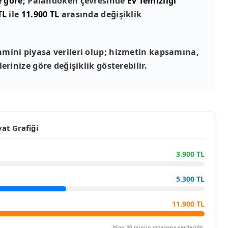
e göre;
Palandöken çevresinde
Ev Temizliği
TL
ile
11.900 TL
arasında değişiklik
mini piyasa verileri olup; hizmetin kapsamına,
erinize göre değişiklik gösterebilir.
at Grafiği
3.900 TL
5.300 TL
11.900 TL
*Son 30 günün ortalama verileridir.