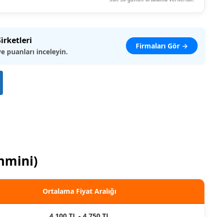
irketleri
Firmaları Gör →
ve puanları inceleyin.
ahmini)
Ortalama Fiyat Aralığı
4.100 TL - 4.750 TL