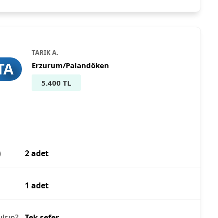
TARIK A.
TA
Erzurum/Palandöken
5.400 TL
)
2 adet
1 adet
ılsın?
Tek sefer