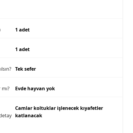
)
1 adet
1 adet
ılsın?
Tek sefer
r mı?
Evde hayvan yok
Camlar koltuklar işlenecek kıyafetler
detay
katlanacak