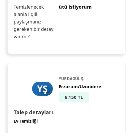
Temizlenecek
ütü istiyorum
alanla ilgili
paylaşmanız
gereken bir detay
var mı?
YURDAGÜL Ş.
YŞ
Erzurum/Uzundere
6.150 TL
Talep detayları
Ev Temizliği