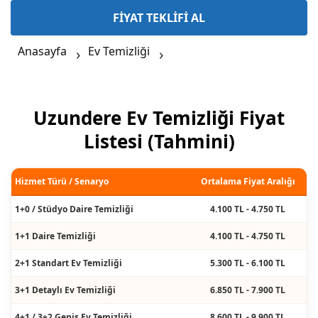
FİYAT TEKLİFİ AL
Anasayfa
Ev Temizliği
Uzundere Ev Temizliği Fiyat
Listesi (Tahmini)
Hizmet Türü / Senaryo
Ortalama Fiyat Aralığı
1+0 / Stüdyo Daire Temizliği
4.100 TL - 4.750 TL
1+1 Daire Temizliği
4.100 TL - 4.750 TL
2+1 Standart Ev Temizliği
5.300 TL - 6.100 TL
3+1 Detaylı Ev Temizliği
6.850 TL - 7.900 TL
4+1 / 3+2 Geniş Ev Temizliği
8.600 TL - 9.900 TL