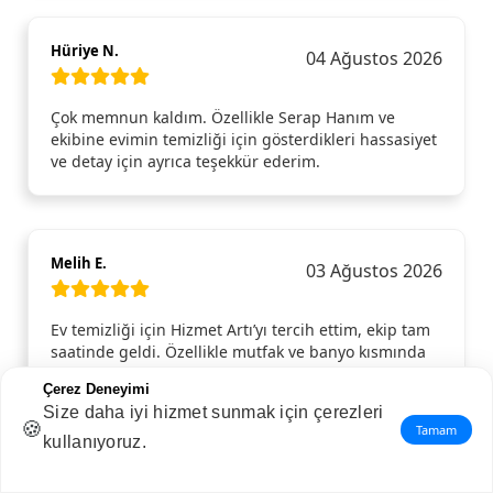
Hüriye N.
04 Ağustos 2026
Çok memnun kaldım. Özellikle Serap Hanım ve
ekibine evimin temizliği için gösterdikleri hassasiyet
ve detay için ayrıca teşekkür ederim.
Melih E.
03 Ağustos 2026
Ev temizliği için Hizmet Artı’yı tercih ettim, ekip tam
saatinde geldi. Özellikle mutfak ve banyo kısmında
gerçekten detaylı çalıştılar. Ev mis gibi oldu, içime
Çerez Deneyimi
sindi.
Size daha iyi hizmet sunmak için çerezleri
🍪
Tamam
kullanıyoruz.