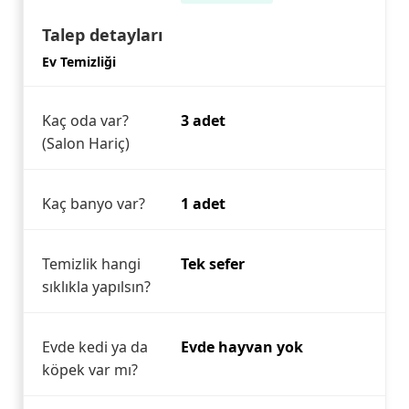
Talep detayları
Ev Temizliği
Kaç oda var?
3 adet
(Salon Hariç)
Kaç banyo var?
1 adet
Temizlik hangi
Tek sefer
sıklıkla yapılsın?
Evde kedi ya da
Evde hayvan yok
köpek var mı?