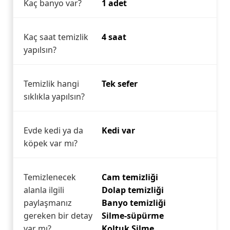
Kaç banyo var?
1 adet
Kaç saat temizlik
4 saat
yapılsın?
Temizlik hangi
Tek sefer
sıklıkla yapılsın?
Evde kedi ya da
Kedi var
köpek var mı?
Temizlenecek
Cam temizliği
alanla ilgili
Dolap temizliği
paylaşmanız
Banyo temizliği
gereken bir detay
Silme-süpürme
var mı?
Koltuk Silme