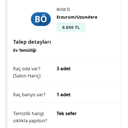
BUSE Ö.
BÖ
Erzurum/Uzundere
6.850 TL
Talep detayları
Ev Temizliği
Kaç oda var?
3 adet
(Salon Hariç)
Kaç banyo var?
1 adet
Temizlik hangi
Tek sefer
sıklıkla yapılsın?