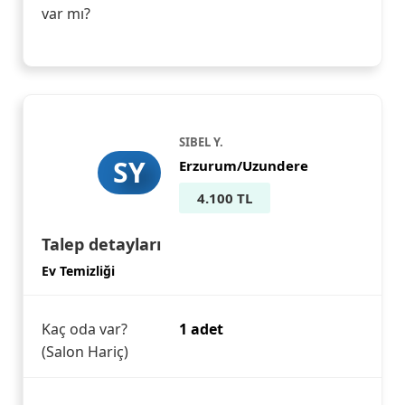
var mı?
SIBEL Y.
SY
Erzurum/Uzundere
4.100 TL
Talep detayları
Ev Temizliği
Kaç oda var?
1 adet
(Salon Hariç)