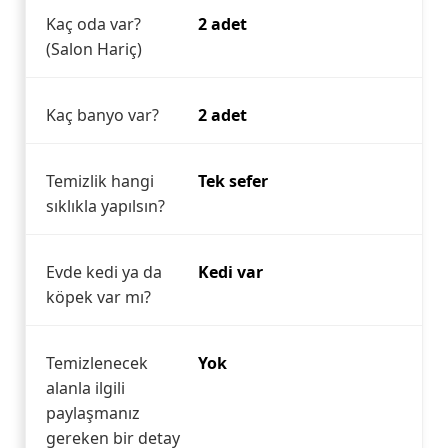
Kaç oda var?
2 adet
(Salon Hariç)
Kaç banyo var?
2 adet
Temizlik hangi
Tek sefer
sıklıkla yapılsın?
Evde kedi ya da
Kedi var
köpek var mı?
Temizlenecek
Yok
alanla ilgili
paylaşmanız
gereken bir detay