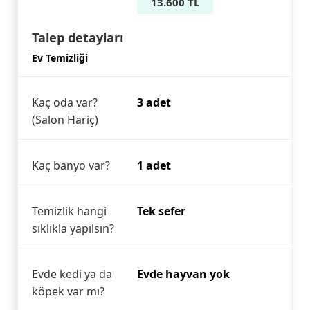
13.600 TL
Talep detayları
Ev Temizliği
Kaç oda var?
3 adet
(Salon Hariç)
Kaç banyo var?
1 adet
Temizlik hangi
Tek sefer
sıklıkla yapılsın?
Evde kedi ya da
Evde hayvan yok
köpek var mı?