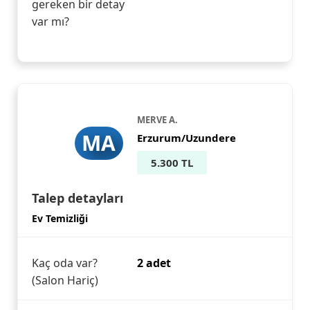
gereken bir detay
var mı?
MERVE A.
MA
Erzurum/Uzundere
5.300 TL
Talep detayları
Ev Temizliği
Kaç oda var?
2 adet
(Salon Hariç)