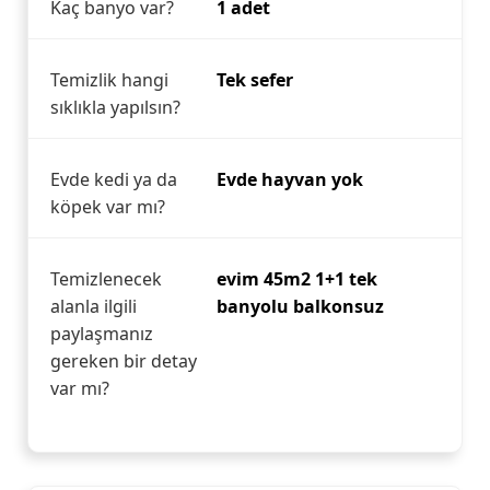
Kaç banyo var?
1 adet
Temizlik hangi
Tek sefer
sıklıkla yapılsın?
Evde kedi ya da
Evde hayvan yok
köpek var mı?
Temizlenecek
evim 45m2 1+1 tek
alanla ilgili
banyolu balkonsuz
paylaşmanız
gereken bir detay
var mı?