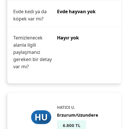
Evde kedi ya da
Evde hayvan yok
köpek var mı?
Temizlenecek
Hayır yok
alanla ilgili
paylaşmanız
gereken bir detay
var mı?
HATICE U.
HU
Erzurum/Uzundere
6.800 TL