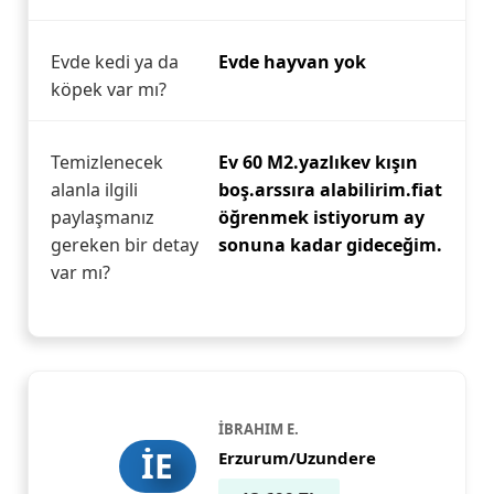
Evde kedi ya da
Evde hayvan yok
köpek var mı?
Temizlenecek
Ev 60 M2.yazlıkev kışın
alanla ilgili
boş.arssıra alabilirim.fiat
paylaşmanız
öğrenmek istiyorum ay
gereken bir detay
sonuna kadar gideceğim.
var mı?
İBRAHIM E.
İE
Erzurum/Uzundere