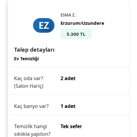
ESMA Z.
EZ
Erzurum/Uzundere
5.300 TL
Talep detayları
Ev Temizliği
Kaç oda var?
2 adet
(Salon Hariç)
Kaç banyo var?
1 adet
Temizlik hangi
Tek sefer
sıklıkla yapılsın?