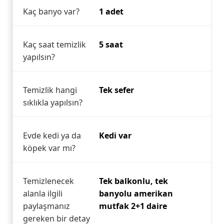
Kaç banyo var?
1 adet
Kaç saat temizlik
5 saat
yapılsın?
Temizlik hangi
Tek sefer
sıklıkla yapılsın?
Evde kedi ya da
Kedi var
köpek var mı?
Temizlenecek
Tek balkonlu, tek
alanla ilgili
banyolu amerikan
paylaşmanız
mutfak 2+1 daire
gereken bir detay