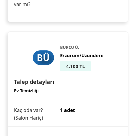
var mı?
BURCU Ü.
BÜ
Erzurum/Uzundere
4.100 TL
Talep detayları
Ev Temizliği
Kaç oda var?
1 adet
(Salon Hariç)