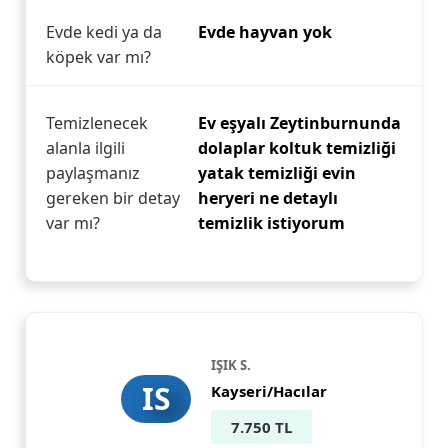
Evde kedi ya da
Evde hayvan yok
köpek var mı?
Temizlenecek
Ev eşyalı Zeytinburnunda
alanla ilgili
dolaplar koltuk temizliği
paylaşmanız
yatak temizliği evin
gereken bir detay
heryeri ne detaylı
var mı?
temizlik istiyorum
IŞIK S.
IS
Kayseri/Hacılar
7.750 TL