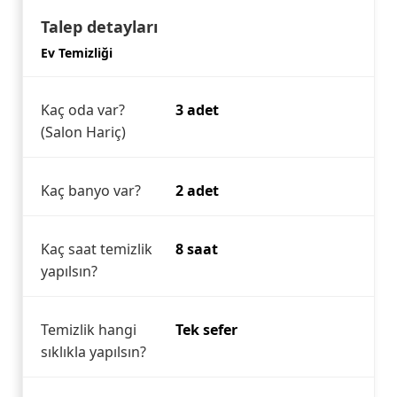
Talep detayları
Ev Temizliği
Kaç oda var?
3 adet
(Salon Hariç)
Kaç banyo var?
2 adet
Kaç saat temizlik
8 saat
yapılsın?
Temizlik hangi
Tek sefer
sıklıkla yapılsın?