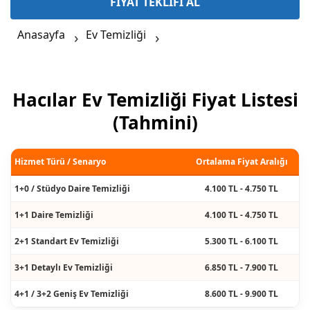
FİYAT TEKLİFİ AL
Anasayfa
Ev Temizliği
Hacılar Ev Temizliği Fiyat Listesi
(Tahmini)
Hizmet Türü / Senaryo
Ortalama Fiyat Aralığı
1+0 / Stüdyo Daire Temizliği
4.100 TL - 4.750 TL
1+1 Daire Temizliği
4.100 TL - 4.750 TL
2+1 Standart Ev Temizliği
5.300 TL - 6.100 TL
3+1 Detaylı Ev Temizliği
6.850 TL - 7.900 TL
4+1 / 3+2 Geniş Ev Temizliği
8.600 TL - 9.900 TL