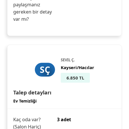
paylaşmanız
gereken bir detay
var mı?
SEVIL Ç.
SÇ
Kayseri/Hacılar
6.850 TL
Talep detayları
Ev Temizliği
Kaç oda var?
3 adet
(Salon Hariç)