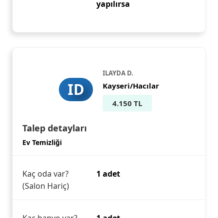
yapılırsa
ILAYDA D.
ID
Kayseri/Hacılar
4.150 TL
Talep detayları
Ev Temizliği
Kaç oda var?
1 adet
(Salon Hariç)