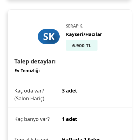
SERAP K.
SK
Kayseri/Hacılar
6.900 TL
Talep detayları
Ev Temizliği
Kaç oda var?
3 adet
(Salon Hariç)
Kaç banyo var?
1 adet
Temizlik hangi
Haftada 2 Sefer