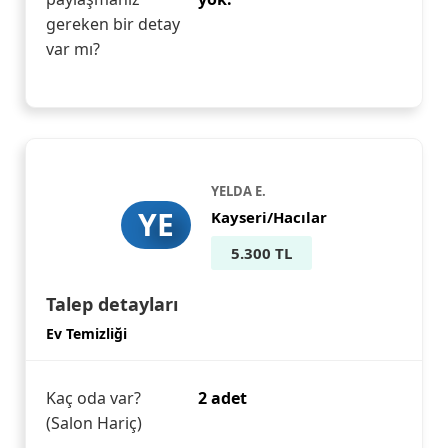
gereken bir detay
var mı?
YELDA E.
YE
Kayseri/Hacılar
5.300 TL
Talep detayları
Ev Temizliği
Kaç oda var?
2 adet
(Salon Hariç)