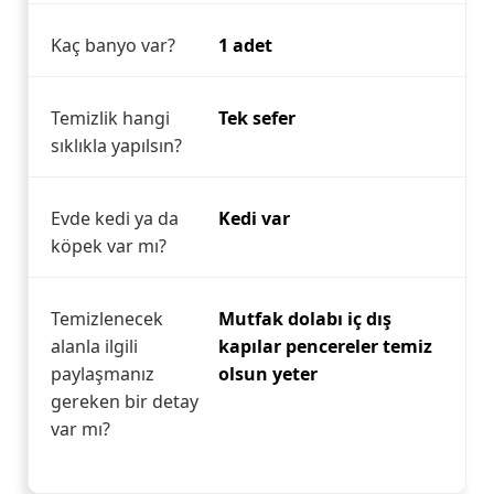
Kaç banyo var?
1 adet
Temizlik hangi
Tek sefer
sıklıkla yapılsın?
Evde kedi ya da
Kedi var
köpek var mı?
Temizlenecek
Mutfak dolabı iç dış
alanla ilgili
kapılar pencereler temiz
paylaşmanız
olsun yeter
gereken bir detay
var mı?