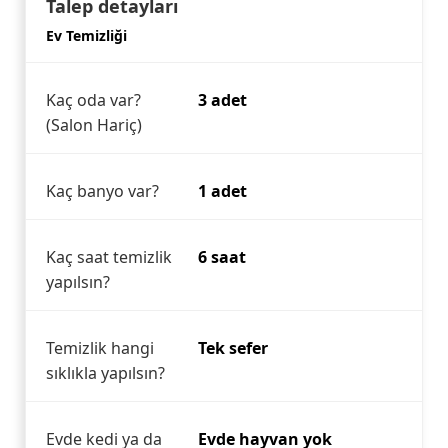
Talep detayları
Ev Temizliği
Kaç oda var?
3 adet
(Salon Hariç)
Kaç banyo var?
1 adet
Kaç saat temizlik
6 saat
yapılsın?
Temizlik hangi
Tek sefer
sıklıkla yapılsın?
Evde kedi ya da
Evde hayvan yok