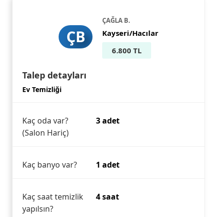
ÇAĞLA B.
ÇB
Kayseri/Hacılar
6.800 TL
Talep detayları
Ev Temizliği
Kaç oda var?
3 adet
(Salon Hariç)
Kaç banyo var?
1 adet
Kaç saat temizlik
4 saat
yapılsın?