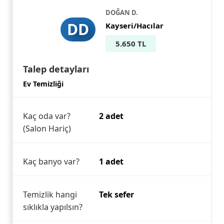
DOĞAN D.
DD
Kayseri/Hacılar
5.650 TL
Talep detayları
Ev Temizliği
Kaç oda var?
2 adet
(Salon Hariç)
Kaç banyo var?
1 adet
Temizlik hangi
Tek sefer
sıklıkla yapılsın?