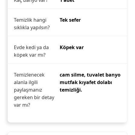
Kaç banyo var?
1 adet
Temizlik hangi
Tek sefer
sıklıkla yapılsın?
Evde kedi ya da
Köpek var
köpek var mı?
Temizlenecek
cam silme, tuvalet banyo
alanla ilgili
mutfak kıyafet dolabı
paylaşmanız
temizliği.
gereken bir detay
var mı?