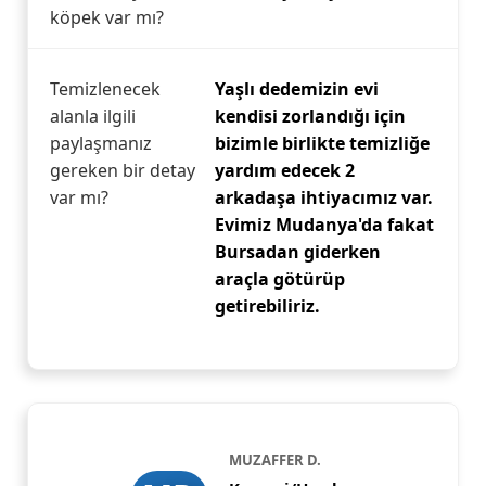
köpek var mı?
Temizlenecek
Yaşlı dedemizin evi
alanla ilgili
kendisi zorlandığı için
paylaşmanız
bizimle birlikte temizliğe
gereken bir detay
yardım edecek 2
var mı?
arkadaşa ihtiyacımız var.
Evimiz Mudanya'da fakat
Bursadan giderken
araçla götürüp
getirebiliriz.
MUZAFFER D.