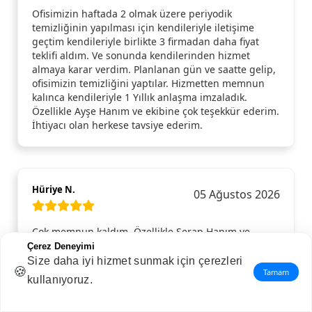
Ofisimizin haftada 2 olmak üzere periyodik
temizliğinin yapılması için kendileriyle iletişime
geçtim kendileriyle birlikte 3 firmadan daha fiyat
teklifi aldım. Ve sonunda kendilerinden hizmet
almaya karar verdim. Planlanan gün ve saatte gelip,
ofisimizin temizliğini yaptılar. Hizmetten memnun
kalınca kendileriyle 1 Yıllık anlaşma imzaladık.
Özellikle Ayşe Hanım ve ekibine çok teşekkür ederim.
İhtiyacı olan herkese tavsiye ederim.
Hüriye N.
05 Ağustos 2026
Çok memnun kaldım. Özellikle Serap Hanım ve
ekibine evimin temizliği için gösterdikleri hassasiyet
Çerez Deneyimi
ve detay için ayrıca teşekkür ederim.
Size daha iyi hizmet sunmak için çerezleri
🍪
Tamam
kullanıyoruz.