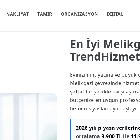
NAKLİYAT
TAMİR
ORGANİZASYON
DİJİTAL
En İyi Melikg
TrendHizmet.
Evinizin ihtiyacına ve büyük
Melikgazi çevresinde hizmet v
şeffaf bir şekilde karşılaştır
bütçenize en uygun profesyon
hemen kıyaslamaya başlayın
2026 yılı piyasa verilerin
ortalama
3.900 TL
ile
11.