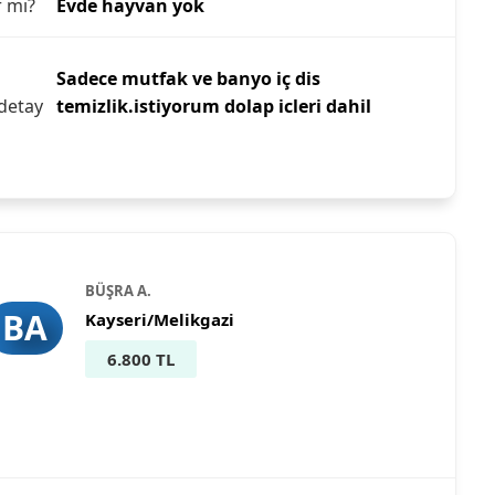
r mı?
Evde hayvan yok
Sadece mutfak ve banyo iç dis
detay
temizlik.istiyorum dolap icleri dahil
BÜŞRA A.
BA
Kayseri/Melikgazi
6.800 TL