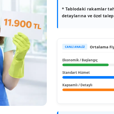
* Tablodaki rakamlar tah
detaylarına ve özel talepl
Ortalama Fiy
CANLI ANALİZ
Ekonomik / Başlangıç
Standart Hizmet
Kapsamlı / Detaylı