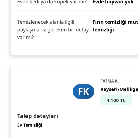
Evde kedi ya da köpek var mı?
Evde hayvan yok
Temizlenecek alanla ilgili
Fırın temizliği mu
paylaşmanız gereken bir detay
temizliği
var mı?
FATMA K.
FK
Kayseri/Melikga
4.100 TL
Talep detayları
Ev Temizliği