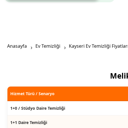
Anasayfa
Ev Temizliği
Kayseri Ev Temizliği Fiyatlar
Melik
Hizmet Türü / Senaryo
1+0 / Stüdyo Daire Temizliği
1+1 Daire Temizliği