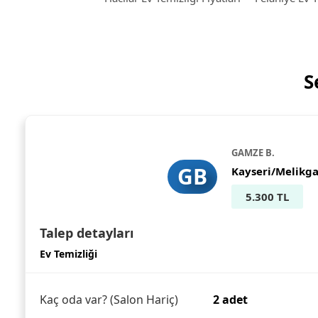
S
GAMZE B.
GB
Kayseri/Melikga
5.300 TL
Talep detayları
Ev Temizliği
Kaç oda var? (Salon Hariç)
2 adet