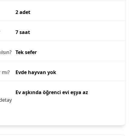
2 adet
?
7 saat
ılsın?
Tek sefer
r mı?
Evde hayvan yok
Ev aşkında öğrenci evi eşya az
detay