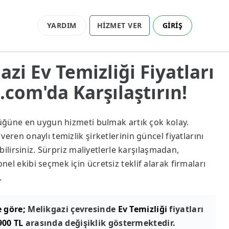
YARDIM
HİZMET VER
GİRİŞ
azi Ev Temizliği Fiyatları
com'da Karşılaştırın!
lüğüne en uygun hizmeti bulmak artık çok kolay.
eren onaylı temizlik şirketlerinin güncel fiyatlarını
abilirsiniz. Sürpriz maliyetlerle karşılaşmadan,
el ekibi seçmek için ücretsiz teklif alarak firmaları
.
e göre;
Melikgazi çevresinde
Ev Temizliği
fiyatları
900 TL
arasında değişiklik göstermektedir.