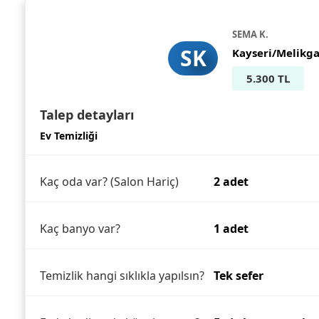
SEMA K.
SK
Kayseri/Melikga
5.300 TL
Talep detayları
Ev Temizliği
Kaç oda var? (Salon Hariç)
2 adet
Kaç banyo var?
1 adet
Temizlik hangi sıklıkla yapılsın?
Tek sefer