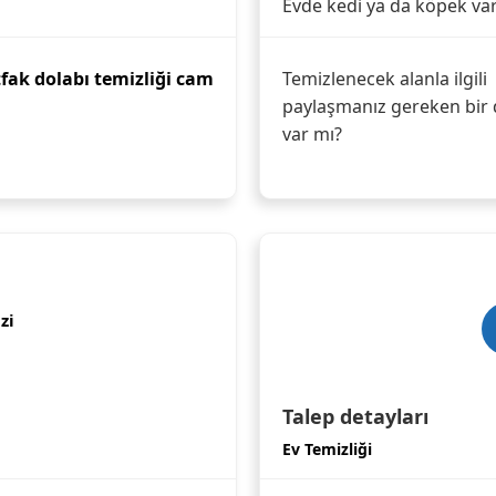
Evde kedi ya da köpek va
tfak dolabı temizliği cam
Temizlenecek alanla ilgili
paylaşmanız gereken bir 
var mı?
zi
Talep detayları
Ev Temizliği