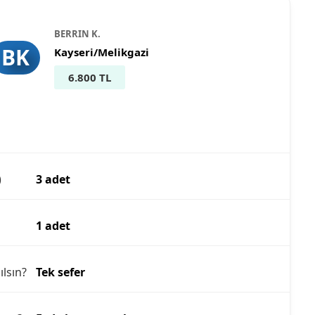
BERRIN K.
BK
Kayseri/Melikgazi
6.800 TL
)
3 adet
1 adet
ılsın?
Tek sefer