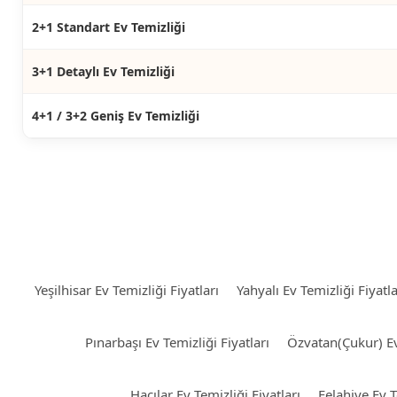
2+1 Standart Ev Temizliği
3+1 Detaylı Ev Temizliği
4+1 / 3+2 Geniş Ev Temizliği
Yeşilhisar Ev Temizliği Fiyatları
Yahyalı Ev Temizliği Fiyatla
Pınarbaşı Ev Temizliği Fiyatları
Özvatan(Çukur) Ev 
Hacılar Ev Temizliği Fiyatları
Felahiye Ev T