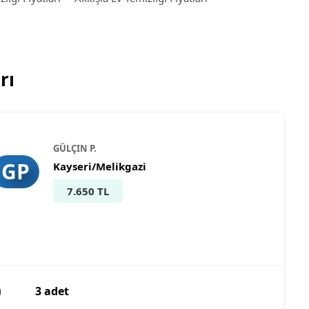
rı
GÜLÇIN P.
GP
Kayseri/Melikgazi
7.650 TL
)
3 adet