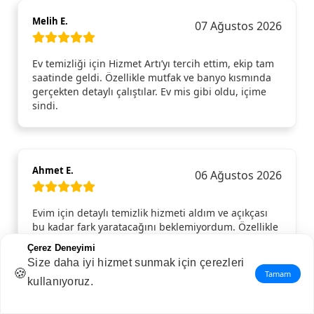
Melih E.
07 Ağustos 2026
Ev temizliği için Hizmet Artı’yı tercih ettim, ekip tam
saatinde geldi. Özellikle mutfak ve banyo kısmında
gerçekten detaylı çalıştılar. Ev mis gibi oldu, içime
sindi.
Ahmet E.
06 Ağustos 2026
Evim için detaylı temizlik hizmeti aldım ve açıkçası
bu kadar fark yaratacağını beklemiyordum. Özellikle
mutfak ve banyoda yapılan temizlik gerçekten ince
Çerez Deneyimi
ince yapılmıştı; normalde gözden kaçan köşeler bile
Size daha iyi hizmet sunmak için çerezleri
pırıl pırıldı. Camlar, dolap içleri, kapı kenarları…
🍪
Tamam
kullanıyoruz.
Hepsi tertemizdi. Gelen ekip hem güler yüzlüydü
hem de işini aceleye getirmeden, özenle yaptı.
Temizlik bittikten sonra evde ferahlık hissi resmen