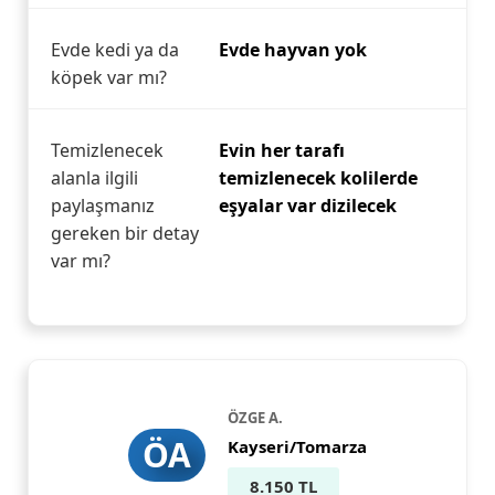
Evde kedi ya da
Evde hayvan yok
köpek var mı?
Temizlenecek
Evin her tarafı
alanla ilgili
temizlenecek kolilerde
paylaşmanız
eşyalar var dizilecek
gereken bir detay
var mı?
ÖZGE A.
ÖA
Kayseri/Tomarza
8.150 TL