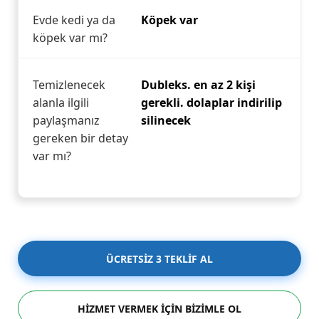
Evde kedi ya da
Köpek var
köpek var mı?
Temizlenecek
Dubleks. en az 2 kişi
alanla ilgili
gerekli. dolaplar indirilip
paylaşmanız
silinecek
gereken bir detay
var mı?
ÜCRETSİZ 3 TEKLİF AL
HİZMET VERMEK İÇİN BİZİMLE OL