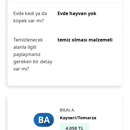
Evde kedi ya da
Evde hayvan yok
köpek var mı?
Temizlenecek
temiz olması malzemeli
alanla ilgili
paylaşmanız
gereken bir detay
var mı?
BILAL A.
BA
Kayseri/Tomarza
4.050 TL