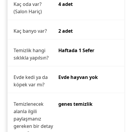
Kaç oda var?
4 adet
(Salon Hariç)
Kaç banyo var?
2 adet
Temizlik hangi
Haftada 1 Sefer
sıklıkla yapılsın?
Evde kedi ya da
Evde hayvan yok
köpek var mı?
Temizlenecek
genes temizlik
alanla ilgili
paylaşmanız
gereken bir detay