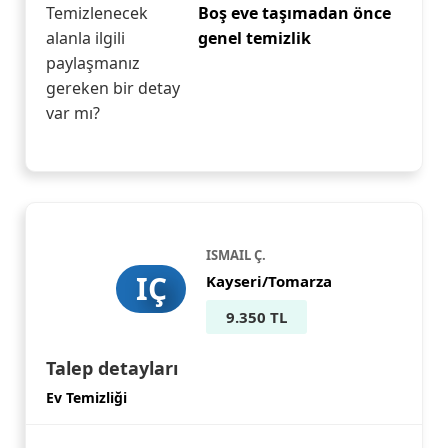
Temizlenecek
Boş eve taşımadan önce
alanla ilgili
genel temizlik
paylaşmanız
gereken bir detay
var mı?
ISMAIL Ç.
IÇ
Kayseri/Tomarza
9.350 TL
Talep detayları
Ev Temizliği