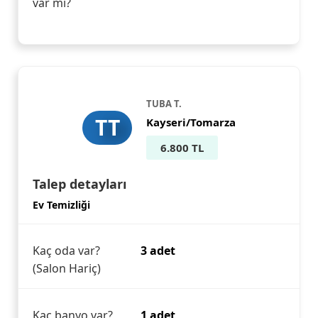
var mı?
TUBA T.
TT
Kayseri/Tomarza
6.800 TL
Talep detayları
Ev Temizliği
Kaç oda var?
3 adet
(Salon Hariç)
Kaç banyo var?
1 adet