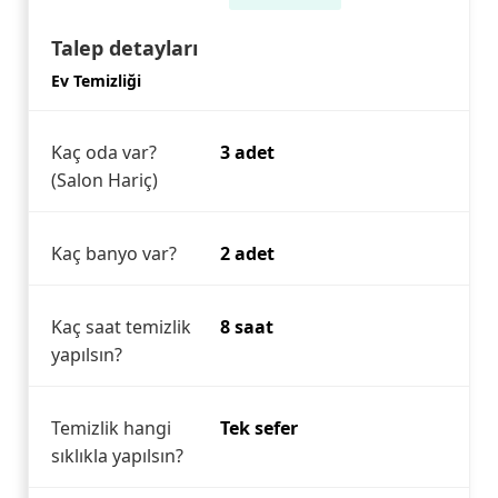
Talep detayları
Ev Temizliği
Kaç oda var?
3 adet
(Salon Hariç)
Kaç banyo var?
2 adet
Kaç saat temizlik
8 saat
yapılsın?
Temizlik hangi
Tek sefer
sıklıkla yapılsın?