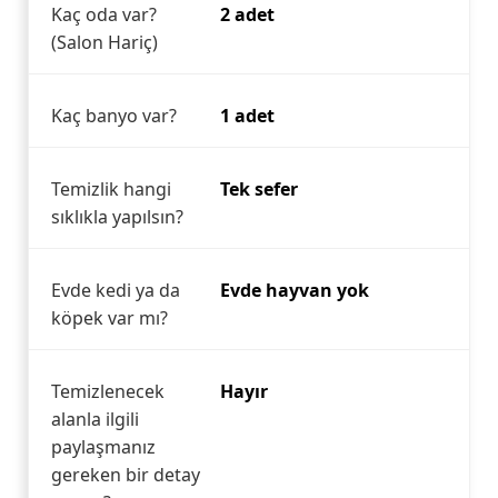
Kaç oda var?
2 adet
(Salon Hariç)
Kaç banyo var?
1 adet
Temizlik hangi
Tek sefer
sıklıkla yapılsın?
Evde kedi ya da
Evde hayvan yok
köpek var mı?
Temizlenecek
Hayır
alanla ilgili
paylaşmanız
gereken bir detay