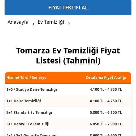
FİYAT TEKLİFİ AL
Anasayfa
Ev Temizliği
Tomarza Ev Temizliği Fiyat
Listesi (Tahmini)
Hizmet Türü / Senaryo
Ortalama Fiyat Aralığı
1+0 / Stüdyo Daire Temizliği
4.100 TL - 4.750 TL
1+1 Daire Temizliği
4.100 TL - 4.750 TL
2+1 Standart Ev Temizliği
5.300 TL - 6.100 TL
3+1 Detaylı Ev Temizliği
6.850 TL - 7.900 TL
4+1 / 3+2 Geniş Ev Temizliği
8.600 TL - 9.900 TL