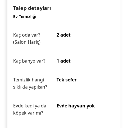
Talep detayları
Ev Temizliği
Kaç oda var?
2 adet
(Salon Hariç)
Kaç banyo var?
1 adet
Temizlik hangi
Tek sefer
sıklıkla yapılsın?
Evde kedi ya da
Evde hayvan yok
köpek var mı?