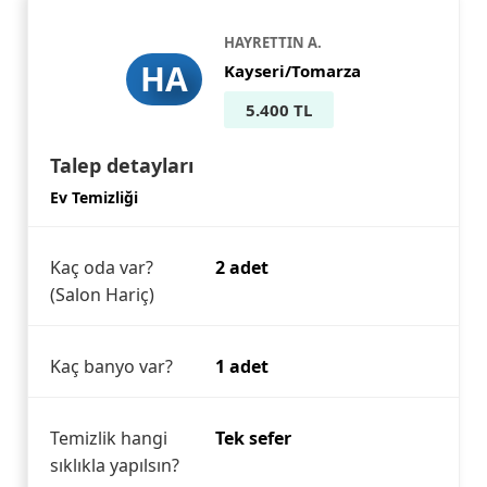
HAYRETTIN A.
HA
Kayseri/Tomarza
5.400 TL
Talep detayları
Ev Temizliği
Kaç oda var?
2 adet
(Salon Hariç)
Kaç banyo var?
1 adet
Temizlik hangi
Tek sefer
sıklıkla yapılsın?