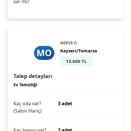
var mı?
MERVE O.
MO
Kayseri/Tomarza
13.600 TL
Talep detayları
Ev Temizliği
Kaç oda var?
3 adet
(Salon Hariç)
Kaç banyo var?
2 adet