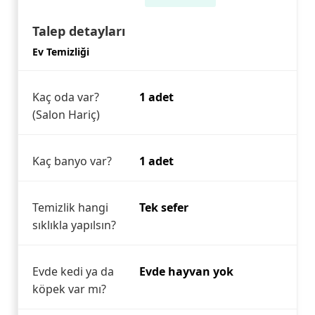
Talep detayları
Ev Temizliği
Kaç oda var?
1 adet
(Salon Hariç)
Kaç banyo var?
1 adet
Temizlik hangi
Tek sefer
sıklıkla yapılsın?
Evde kedi ya da
Evde hayvan yok
köpek var mı?