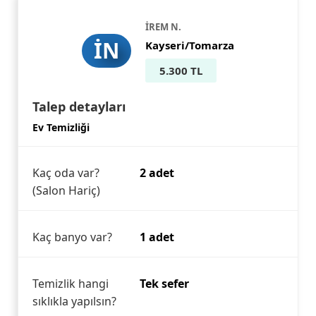
İREM N.
İN
Kayseri/Tomarza
5.300 TL
Talep detayları
Ev Temizliği
Kaç oda var?
2 adet
(Salon Hariç)
Kaç banyo var?
1 adet
Temizlik hangi
Tek sefer
sıklıkla yapılsın?