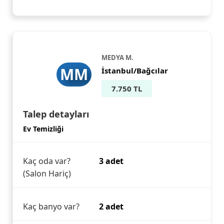
MEDYA M.
MM
İstanbul/Bağcılar
7.750 TL
Talep detayları
Ev Temizliği
Kaç oda var?
3 adet
(Salon Hariç)
Kaç banyo var?
2 adet