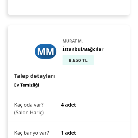
MURAT M.
MM
İstanbul/Bağcılar
8.650 TL
Talep detayları
Ev Temizliği
Kaç oda var?
4 adet
(Salon Hariç)
Kaç banyo var?
1 adet