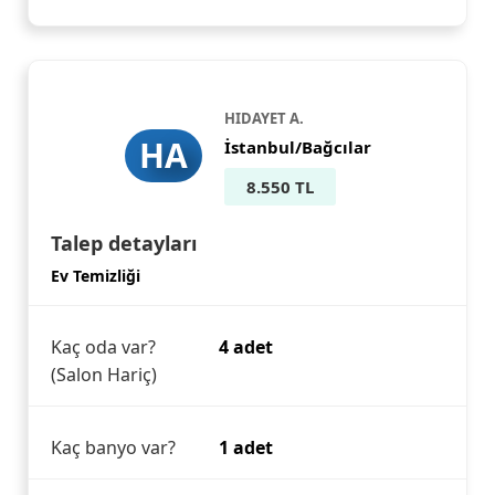
HIDAYET A.
HA
İstanbul/Bağcılar
8.550 TL
Talep detayları
Ev Temizliği
Kaç oda var?
4 adet
(Salon Hariç)
Kaç banyo var?
1 adet