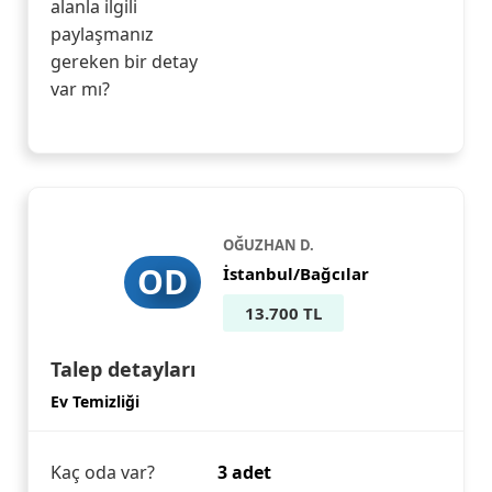
alanla ilgili
paylaşmanız
gereken bir detay
var mı?
OĞUZHAN D.
OD
İstanbul/Bağcılar
13.700 TL
Talep detayları
Ev Temizliği
Kaç oda var?
3 adet