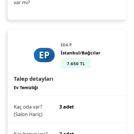
var mı?
EDA P.
EP
İstanbul/Bağcılar
7.650 TL
Talep detayları
Ev Temizliği
Kaç oda var?
3 adet
(Salon Hariç)