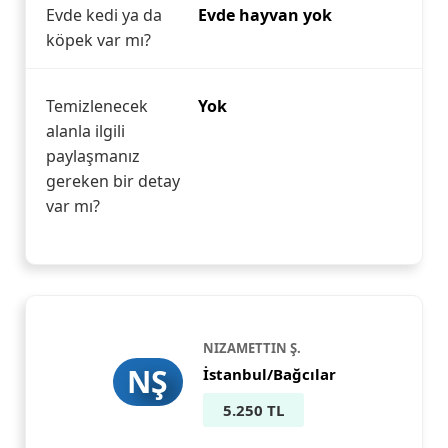
Evde kedi ya da
Evde hayvan yok
köpek var mı?
Temizlenecek
Yok
alanla ilgili
paylaşmanız
gereken bir detay
var mı?
NIZAMETTIN Ş.
NŞ
İstanbul/Bağcılar
5.250 TL