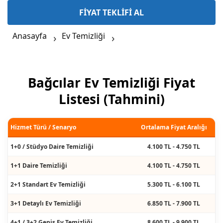
FİYAT TEKLİFİ AL
Anasayfa
Ev Temizliği
Bağcılar Ev Temizliği Fiyat
Listesi (Tahmini)
Hizmet Türü / Senaryo
Ortalama Fiyat Aralığı
1+0 / Stüdyo Daire Temizliği
4.100 TL - 4.750 TL
1+1 Daire Temizliği
4.100 TL - 4.750 TL
2+1 Standart Ev Temizliği
5.300 TL - 6.100 TL
3+1 Detaylı Ev Temizliği
6.850 TL - 7.900 TL
4+1 / 3+2 Geniş Ev Temizliği
8.600 TL - 9.900 TL