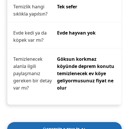
Temizlik hangi
Tek sefer
sıklıkla yapılsın?
Evde kedi ya da
Evde hayvan yok
köpek var mı?
Temizlenecek
Göksun korkmaz
alanla ilgili
köyünde deprem konutu
paylaşmanız
temizlenecek ev köye
gereken bir detay
geliyormusunuz fiyat ne
var mı?
olur