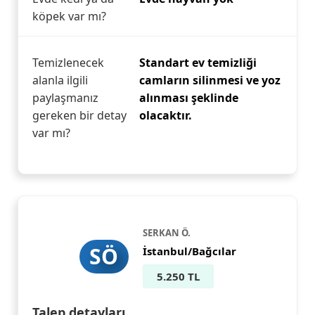
köpek var mı?
Temizlenecek
Standart ev temizliği
alanla ilgili
camların silinmesi ve yoz
paylaşmanız
alınması şeklinde
gereken bir detay
olacaktır.
var mı?
SERKAN Ö.
SÖ
İstanbul/Bağcılar
5.250 TL
Talep detayları