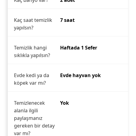
Kaç banyo var?
2 adet
Kaç saat temizlik
7 saat
yapılsın?
Temizlik hangi
Haftada 1 Sefer
sıklıkla yapılsın?
Evde kedi ya da
Evde hayvan yok
köpek var mı?
Temizlenecek
Yok
alanla ilgili
paylaşmanız
gereken bir detay
var mı?