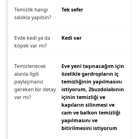
Temizlik hangi
Tek sefer
sıklıkla yapılsın?
Evde kedi ya da
Kedi var
köpek var mı?
Temizlenecek
Eve yeni taşınacağım için
alanla ilgili
özelikle gardropların iç
paylaşmanız
temizliğinin yapılmasını
gereken bir detay
istiyorum, 2buzdolabının
var mı?
içinin temizliği ve
kapıların silinmesi ve
cam ve balkon temizliği
yapılmasını ve
bitirilmesini istiyorum