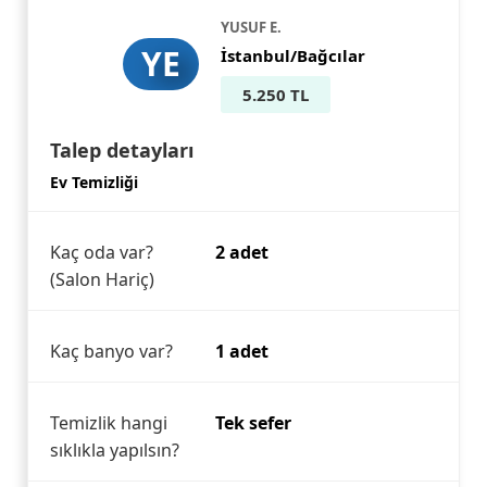
YUSUF E.
YE
İstanbul/Bağcılar
5.250 TL
Talep detayları
Ev Temizliği
Kaç oda var?
2 adet
(Salon Hariç)
Kaç banyo var?
1 adet
Temizlik hangi
Tek sefer
sıklıkla yapılsın?