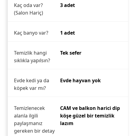
Kaç oda var?
3 adet
(Salon Hariç)
Kaç banyo var?
1 adet
Temizlik hangi
Tek sefer
sıklıkla yapılsın?
Evde kedi ya da
Evde hayvan yok
köpek var mı?
Temizlenecek
CAM ve balkon harici dip
alanla ilgili
köşe güzel bir temizlik
paylaşmanız
lazım
gereken bir detay