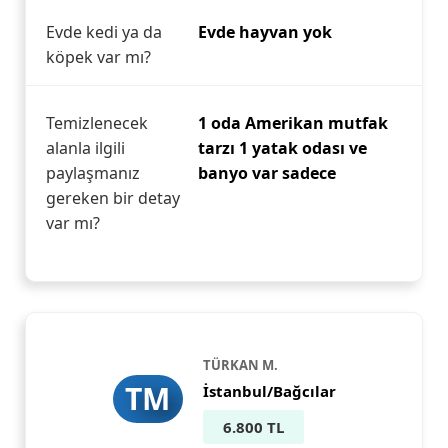
Evde kedi ya da
Evde hayvan yok
köpek var mı?
Temizlenecek
1 oda Amerikan mutfak
alanla ilgili
tarzı 1 yatak odası ve
paylaşmanız
banyo var sadece
gereken bir detay
var mı?
TÜRKAN M.
TM
İstanbul/Bağcılar
6.800 TL