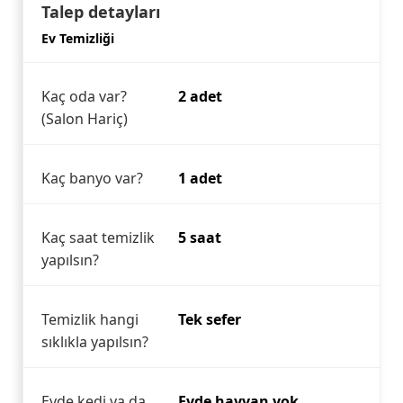
Talep detayları
Ev Temizliği
Kaç oda var?
2 adet
(Salon Hariç)
Kaç banyo var?
1 adet
Kaç saat temizlik
5 saat
yapılsın?
Temizlik hangi
Tek sefer
sıklıkla yapılsın?
Evde kedi ya da
Evde hayvan yok