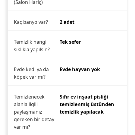
(Salon Hariç)
Kaç banyo var?
2 adet
Temizlik hangi
Tek sefer
sıklıkla yapılsın?
Evde kedi ya da
Evde hayvan yok
köpek var mı?
Temizlenecek
Sıfır ev inşaat pisliği
alanla ilgili
temizlenmiş üstünden
paylaşmanız
temizlik yapılacak
gereken bir detay
var mı?