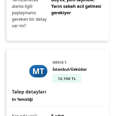
alanla ilgili
Yarın sabah acil gelmesi
paylaşmanız
gerekiyor
gereken bir detay
var mı?
MERVE T.
MT
İstanbul/Üsküdar
12.150 TL
Talep detayları
Ev Temizliği