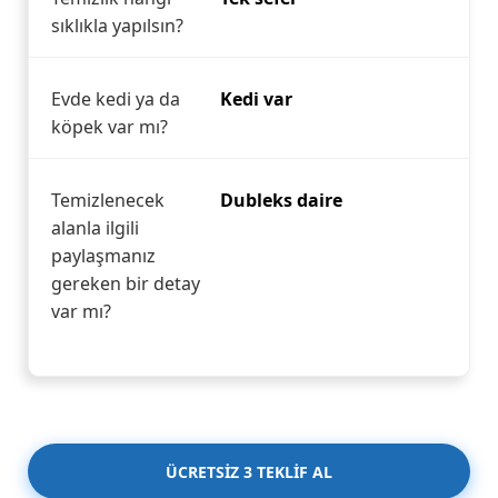
sıklıkla yapılsın?
Evde kedi ya da
Kedi var
köpek var mı?
Temizlenecek
Dubleks daire
alanla ilgili
paylaşmanız
gereken bir detay
var mı?
ÜCRETSİZ 3 TEKLİF AL