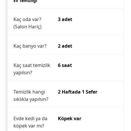
Ev Temizliği
Kaç oda var?
3 adet
(Salon Hariç)
Kaç banyo var?
2 adet
Kaç saat temizlik
6 saat
yapılsın?
Temizlik hangi
2 Haftada 1 Sefer
sıklıkla yapılsın?
Evde kedi ya da
Köpek var
köpek var mı?