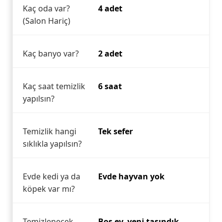
Kaç oda var?
4 adet
(Salon Hariç)
Kaç banyo var?
2 adet
Kaç saat temizlik
6 saat
yapılsın?
Temizlik hangi
Tek sefer
sıklıkla yapılsın?
Evde kedi ya da
Evde hayvan yok
köpek var mı?
Temizlenecek
Boş ev, yeni taşındık.