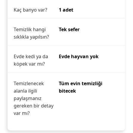
Kaç banyo var?
1 adet
Temizlik hangi
Tek sefer
sıklıkla yapılsın?
Evde kedi ya da
Evde hayvan yok
köpek var mı?
Temizlenecek
Tüm evin temizliği
alanla ilgili
bitecek
paylaşmanız
gereken bir detay
var mı?