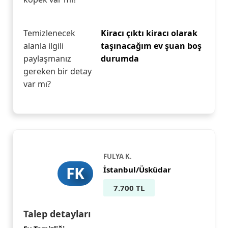
Temizlenecek
Kiracı çıktı kiracı olarak
alanla ilgili
taşınacağım ev şuan boş
paylaşmanız
durumda
gereken bir detay
var mı?
FULYA K.
FK
İstanbul/Üsküdar
7.700 TL
Talep detayları