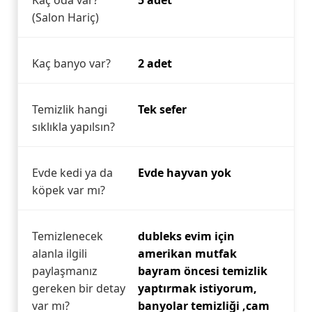
Kaç oda var?
5 adet
(Salon Hariç)
Kaç banyo var?
2 adet
Temizlik hangi
Tek sefer
sıklıkla yapılsın?
Evde kedi ya da
Evde hayvan yok
köpek var mı?
Temizlenecek
dubleks evim için
alanla ilgili
amerikan mutfak
paylaşmanız
bayram öncesi temizlik
gereken bir detay
yaptırmak istiyorum,
var mı?
banyolar temizliği ,cam