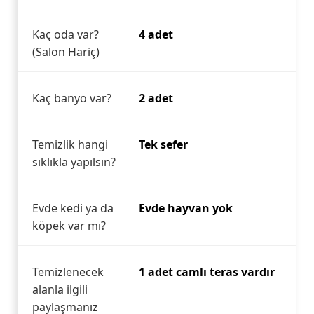
Kaç oda var?
4 adet
(Salon Hariç)
Kaç banyo var?
2 adet
Temizlik hangi
Tek sefer
sıklıkla yapılsın?
Evde kedi ya da
Evde hayvan yok
köpek var mı?
Temizlenecek
1 adet camlı teras vardır
alanla ilgili
paylaşmanız