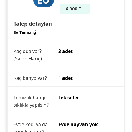
EÖ
6.900 TL
Talep detayları
Ev Temizliği
Kaç oda var?
3 adet
(Salon Hariç)
Kaç banyo var?
1 adet
Temizlik hangi
Tek sefer
sıklıkla yapılsın?
Evde kedi ya da
Evde hayvan yok
köpek var mı?