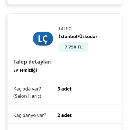
LALE Ç.
LÇ
İstanbul/Üsküdar
7.750 TL
Talep detayları
Ev Temizliği
Kaç oda var?
3 adet
(Salon Hariç)
Kaç banyo var?
2 adet