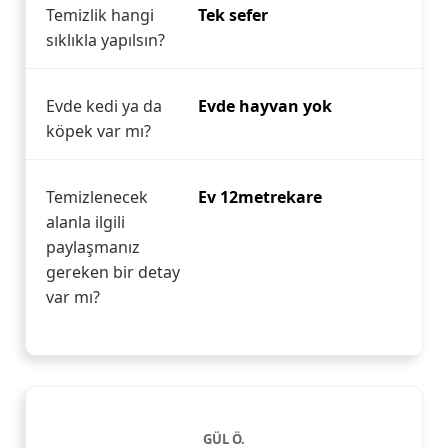
Temizlik hangi
Tek sefer
sıklıkla yapılsın?
Evde kedi ya da
Evde hayvan yok
köpek var mı?
Temizlenecek
Ev 12metrekare
alanla ilgili
paylaşmanız
gereken bir detay
var mı?
GÜL Ö.