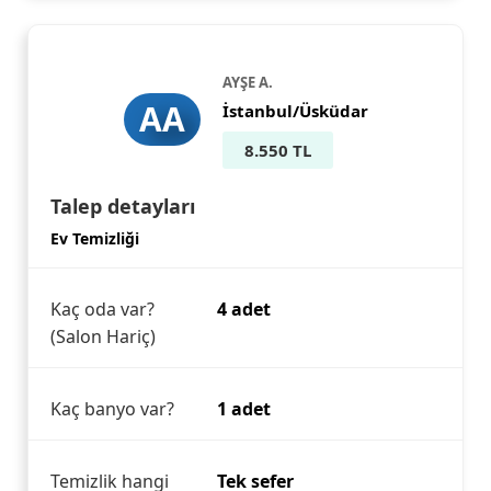
AYŞE A.
AA
İstanbul/Üsküdar
8.550 TL
Talep detayları
Ev Temizliği
Kaç oda var?
4 adet
(Salon Hariç)
Kaç banyo var?
1 adet
Temizlik hangi
Tek sefer