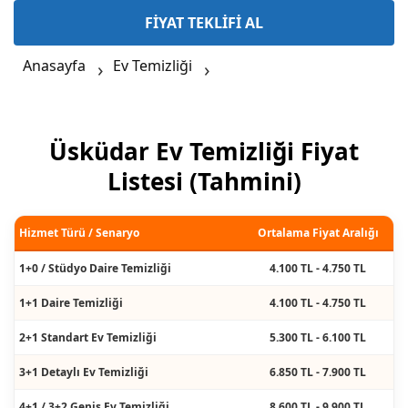
FİYAT TEKLİFİ AL
Anasayfa
Ev Temizliği
Üsküdar Ev Temizliği Fiyat
Listesi (Tahmini)
Hizmet Türü / Senaryo
Ortalama Fiyat Aralığı
1+0 / Stüdyo Daire Temizliği
4.100 TL - 4.750 TL
1+1 Daire Temizliği
4.100 TL - 4.750 TL
2+1 Standart Ev Temizliği
5.300 TL - 6.100 TL
3+1 Detaylı Ev Temizliği
6.850 TL - 7.900 TL
4+1 / 3+2 Geniş Ev Temizliği
8.600 TL - 9.900 TL