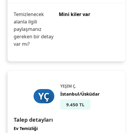
Temizlenecek
Mini kiler var
alanla ilgili
paylaşmanız
gereken bir detay
var mı?
YEŞIM Ç.
YÇ
İstanbul/Üsküdar
9.450 TL
Talep detayları
Ev Temizliği