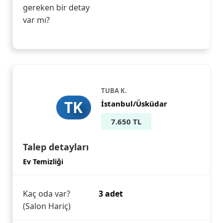
gereken bir detay
var mı?
TUBA K.
TK
İstanbul/Üsküdar
7.650 TL
Talep detayları
Ev Temizliği
Kaç oda var?
3 adet
(Salon Hariç)