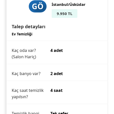
GÖ
İstanbul/Üsküdar
9.950 TL
Talep detayları
Ev Temizliği
Kaç oda var?
4 adet
(Salon Hariç)
Kaç banyo var?
2 adet
Kaç saat temizlik
4 saat
yapılsın?
Temizlik hangi
Tek sefer