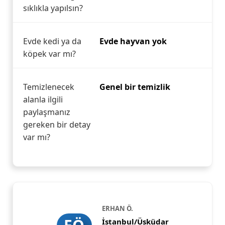
sıklıkla yapılsın?
Evde kedi ya da
Evde hayvan yok
köpek var mı?
Temizlenecek
Genel bir temizlik
alanla ilgili
paylaşmanız
gereken bir detay
var mı?
ERHAN Ö.
İstanbul/Üsküdar