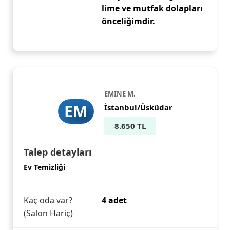
lime ve mutfak dolapları
önceliğimdir.
EMINE M.
EM
İstanbul/Üsküdar
8.650 TL
Talep detayları
Ev Temizliği
Kaç oda var?
4 adet
(Salon Hariç)