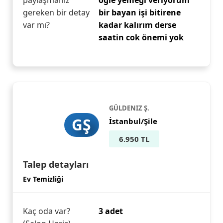
paylaşmanız
öğle yemeği veriyorum
gereken bir detay
bir bayan işi bitirene
var mı?
kadar kalırım derse
saatin cok önemi yok
GÜLDENIZ Ş.
GŞ
İstanbul/Şile
6.950 TL
Talep detayları
Ev Temizliği
Kaç oda var?
3 adet