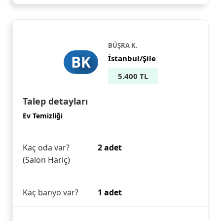
BÜŞRA K.
BK
İstanbul/Şile
5.400 TL
Talep detayları
Ev Temizliği
Kaç oda var?
2 adet
(Salon Hariç)
Kaç banyo var?
1 adet