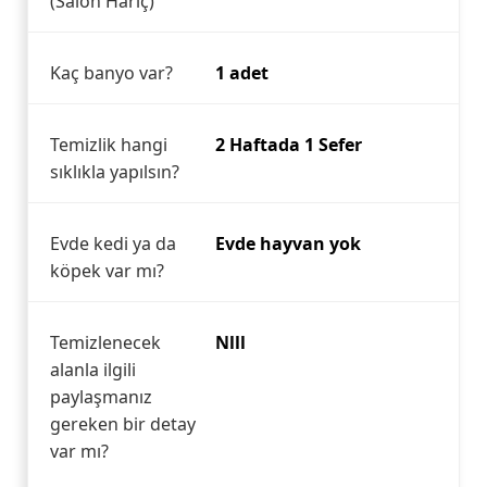
(Salon Hariç)
Kaç banyo var?
1 adet
Temizlik hangi
2 Haftada 1 Sefer
sıklıkla yapılsın?
Evde kedi ya da
Evde hayvan yok
köpek var mı?
Temizlenecek
Nlll
alanla ilgili
paylaşmanız
gereken bir detay
var mı?