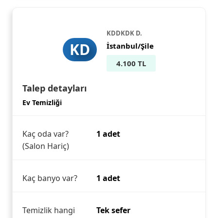
KDDKDK D.
KD
İstanbul/Şile
4.100 TL
Talep detayları
Ev Temizliği
Kaç oda var?
1 adet
(Salon Hariç)
Kaç banyo var?
1 adet
Temizlik hangi
Tek sefer