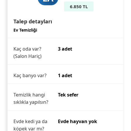
6.850 TL
Talep detayları
Ev Temizliği
Kaç oda var?
3 adet
(Salon Hariç)
Kaç banyo var?
1 adet
Temizlik hangi
Tek sefer
sıklıkla yapılsın?
Evde kedi ya da
Evde hayvan yok
köpek var mı?