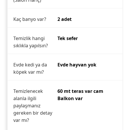
(Salon Hariç)
Kaç banyo var?
2 adet
Temizlik hangi
Tek sefer
sıklıkla yapılsın?
Evde kedi ya da
Evde hayvan yok
köpek var mı?
Temizlenecek
60 mt teras var cam
alanla ilgili
Balkon var
paylaşmanız
gereken bir detay
var mı?