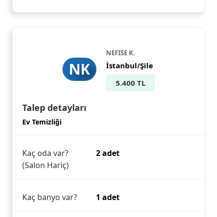
NEFISE K.
NK
İstanbul/Şile
5.400 TL
Talep detayları
Ev Temizliği
Kaç oda var?
2 adet
(Salon Hariç)
Kaç banyo var?
1 adet