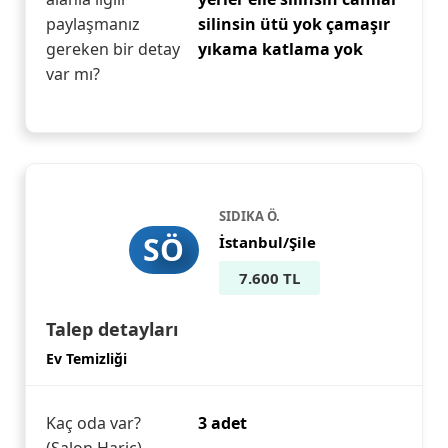
paylaşmanız
silinsin ütü yok çamaşır
gereken bir detay
yıkama katlama yok
var mı?
SIDIKA Ö.
SÖ
İstanbul/Şile
7.600 TL
Talep detayları
Ev Temizliği
Kaç oda var?
3 adet