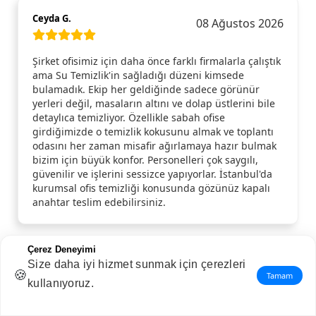
Ceyda G.
08 Ağustos 2026
Şirket ofisimiz için daha önce farklı firmalarla çalıştık
ama Su Temizlik'in sağladığı düzeni kimsede
bulamadık. Ekip her geldiğinde sadece görünür
yerleri değil, masaların altını ve dolap üstlerini bile
detaylıca temizliyor. Özellikle sabah ofise
girdiğimizde o temizlik kokusunu almak ve toplantı
odasını her zaman misafir ağırlamaya hazır bulmak
bizim için büyük konfor. Personelleri çok saygılı,
güvenilir ve işlerini sessizce yapıyorlar. İstanbul'da
kurumsal ofis temizliği konusunda gözünüz kapalı
anahtar teslim edebilirsiniz.
Çerez Deneyimi
Size daha iyi hizmet sunmak için çerezleri
Meryem A.
07 Ağustos 2026
🍪
Tamam
kullanıyoruz.
Ofisimizin haftada 2 olmak üzere periyodik