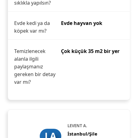
sıklıkla yapılsın?
Evde kedi ya da
Evde hayvan yok
köpek var mı?
Temizlenecek
Çok küçük 35 m2 bir yer
alanla ilgili
paylaşmanız
gereken bir detay
var mı?
LEVENT A.
LA
İstanbul/Şile