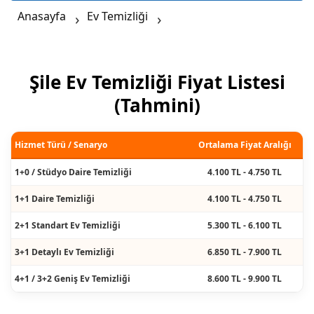
Anasayfa
Ev Temizliği
Şile Ev Temizliği Fiyat Listesi
(Tahmini)
Hizmet Türü / Senaryo
Ortalama Fiyat Aralığı
1+0 / Stüdyo Daire Temizliği
4.100 TL - 4.750 TL
1+1 Daire Temizliği
4.100 TL - 4.750 TL
2+1 Standart Ev Temizliği
5.300 TL - 6.100 TL
3+1 Detaylı Ev Temizliği
6.850 TL - 7.900 TL
4+1 / 3+2 Geniş Ev Temizliği
8.600 TL - 9.900 TL