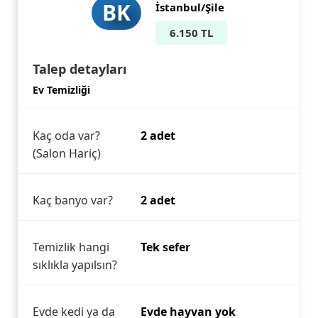
BK
İstanbul/Şile
6.150 TL
Talep detayları
Ev Temizliği
Kaç oda var?
2 adet
(Salon Hariç)
Kaç banyo var?
2 adet
Temizlik hangi
Tek sefer
sıklıkla yapılsın?
Evde kedi ya da
Evde hayvan yok