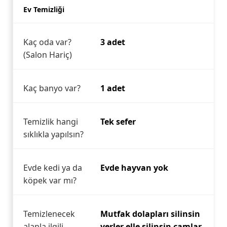
Ev Temizliği
Kaç oda var?
3 adet
(Salon Hariç)
Kaç banyo var?
1 adet
Temizlik hangi
Tek sefer
sıklıkla yapılsın?
Evde kedi ya da
Evde hayvan yok
köpek var mı?
Temizlenecek
Mutfak dolapları silinsin
alanla ilgili
yerler elle silinsin camlar