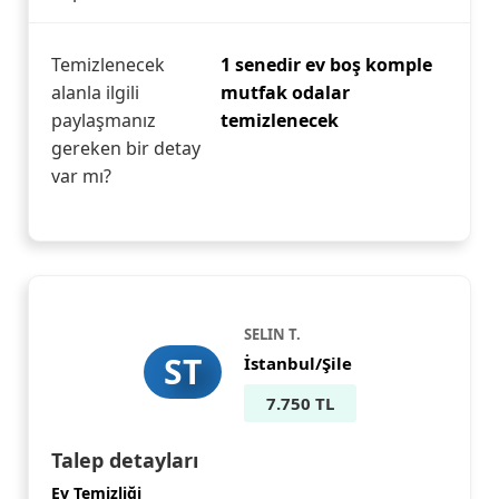
Temizlenecek
1 senedir ev boş komple
alanla ilgili
mutfak odalar
paylaşmanız
temizlenecek
gereken bir detay
var mı?
SELIN T.
ST
İstanbul/Şile
7.750 TL
Talep detayları
Ev Temizliği