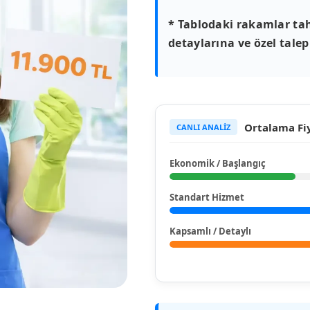
* Tablodaki rakamlar tah
detaylarına ve özel talepl
Ortalama Fiy
CANLI ANALİZ
Ekonomik / Başlangıç
Standart Hizmet
Kapsamlı / Detaylı