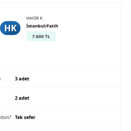
HACER K.
HK
İstanbul/Fatih
7.600 TL
)
3 adet
2 adet
ılsın?
Tek sefer