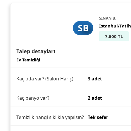
SINAN B.
SB
İstanbul/Fatih
7.600 TL
Talep detayları
Ev Temizliği
Kaç oda var? (Salon Hariç)
3 adet
Kaç banyo var?
2 adet
Temizlik hangi sıklıkla yapılsın?
Tek sefer