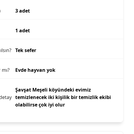
)
3 adet
1 adet
ılsın?
Tek sefer
r mı?
Evde hayvan yok
Şavşat Meşeli köyündeki evimiz
detay
temizlenecek iki kişilik bir temizlik ekibi
olabilirse çok iyi olur