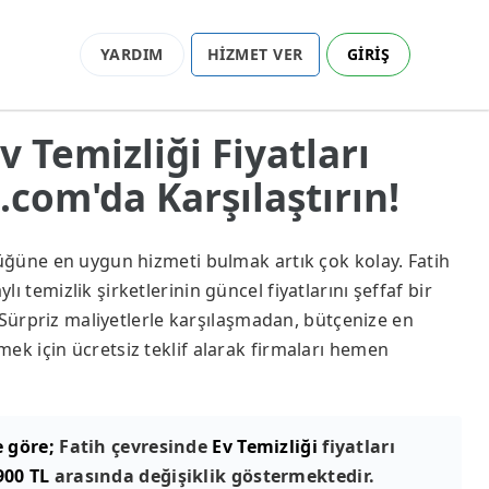
YARDIM
HİZMET VER
GİRİŞ
Ev Temizliği Fiyatları
com'da Karşılaştırın!
lüğüne en uygun hizmeti bulmak artık çok kolay. Fatih
ı temizlik şirketlerinin güncel fiyatlarını şeffaf bir
z. Sürpriz maliyetlerle karşılaşmadan, bütçenize en
ek için ücretsiz teklif alarak firmaları hemen
e göre;
Fatih çevresinde
Ev Temizliği
fiyatları
900 TL
arasında değişiklik göstermektedir.