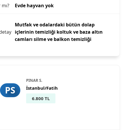
r mı?
Evde hayvan yok
Mutfak ve odalardaki bütün dolap
detay
içlerinin temizliği koltuk ve baza altın
camları silme ve balkon temizliği
PINAR S.
PS
İstanbul/Fatih
6.800 TL