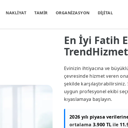
NAKLİYAT
TAMİR
ORGANİZASYON
DİJİTAL
En İyi Fatih 
TrendHizmet.
Evinizin ihtiyacına ve büyük
çevresinde hizmet veren onayl
şekilde karşılaştırabilirsini
uygun profesyonel ekibi seçm
kıyaslamaya başlayın.
2026 yılı piyasa verilerin
ortalama
3.900 TL
ile
11.