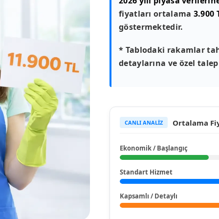
2026 yılı piyasa verilerin
fiyatları ortalama
3.900 
göstermektedir.
* Tablodaki rakamlar tah
detaylarına ve özel talepl
Ortalama Fiy
CANLI ANALİZ
Ekonomik / Başlangıç
Standart Hizmet
Kapsamlı / Detaylı