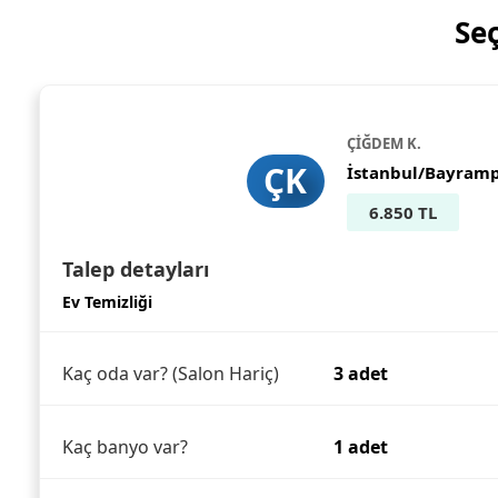
Se
ÇİĞDEM K.
ÇK
İstanbul/Bayram
6.850 TL
Talep detayları
Ev Temizliği
Kaç oda var? (Salon Hariç)
3 adet
Kaç banyo var?
1 adet