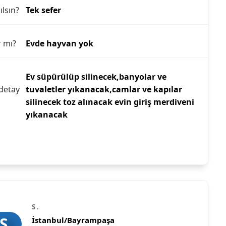
ılsın?
Tek sefer
r mı?
Evde hayvan yok
Ev süpürülüp silinecek,banyolar ve
detay
tuvaletler yıkanacak,camlar ve kapılar
silinecek toz alınacak evin giriş merdiveni
yıkanacak
S .
S
İstanbul/Bayrampaşa