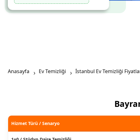
Anasayfa
Ev Temizliği
İstanbul Ev Temizliği Fiyatla
Bayram
Hizmet Türü / Senaryo
1+0 / Stüdyo Daire Temizliği