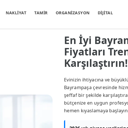
NAKLİYAT
TAMİR
ORGANİZASYON
DİJİTAL
En İyi Bayra
Fiyatları Tr
Karşılaştırın!
Evinizin ihtiyacına ve büyük
Bayrampaşa çevresinde hizmet
şeffaf bir şekilde karşılaştır
bütçenize en uygun profesyon
hemen kıyaslamaya başlayın