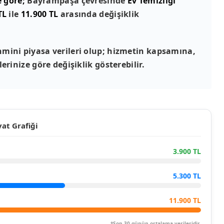
e göre;
Bayrampaşa çevresinde
Ev Temizliği
TL
ile
11.900 TL
arasında değişiklik
mini piyasa verileri olup; hizmetin kapsamına,
erinize göre değişiklik gösterebilir.
at Grafiği
3.900 TL
5.300 TL
11.900 TL
*Son 30 günün ortalama verileridir.