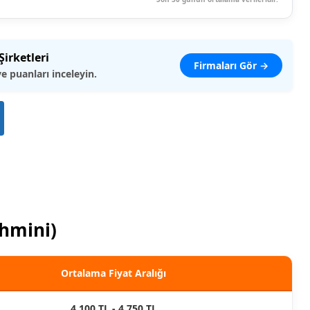
irketleri
Firmaları Gör →
ve puanları inceleyin.
ahmini)
Ortalama Fiyat Aralığı
4.100 TL - 4.750 TL