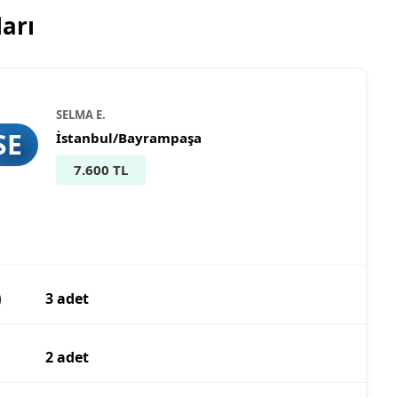
arı
SELMA E.
SE
İstanbul/Bayrampaşa
7.600 TL
)
3 adet
2 adet