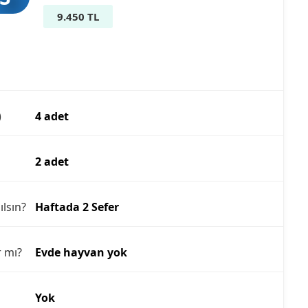
9.450 TL
)
4 adet
2 adet
ılsın?
Haftada 2 Sefer
r mı?
Evde hayvan yok
Yok