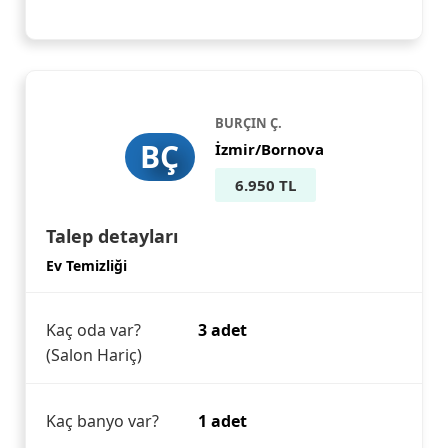
BURÇIN Ç.
BÇ
İzmir/Bornova
6.950 TL
Talep detayları
Ev Temizliği
Kaç oda var?
3 adet
(Salon Hariç)
Kaç banyo var?
1 adet