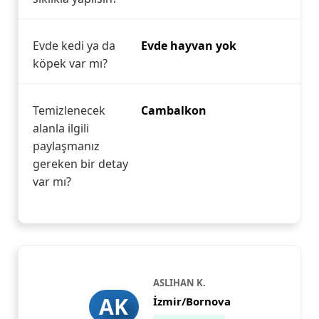
Evde kedi ya da
Evde hayvan yok
köpek var mı?
Temizlenecek
Cambalkon
alanla ilgili
paylaşmanız
gereken bir detay
var mı?
ASLIHAN K.
AK
İzmir/Bornova