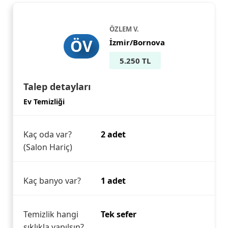
ÖZLEM V.
ÖV
İzmir/Bornova
5.250 TL
Talep detayları
Ev Temizliği
Kaç oda var?
2 adet
(Salon Hariç)
Kaç banyo var?
1 adet
Temizlik hangi
Tek sefer
sıklıkla yapılsın?