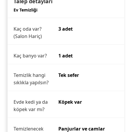
Talep detayları
Ev Temizliği
Kaç oda var?
3 adet
(Salon Hariç)
Kaç banyo var?
1 adet
Temizlik hangi
Tek sefer
sıklıkla yapılsın?
Evde kedi ya da
Köpek var
köpek var mı?
Temizlenecek
Panjurlar ve camlar