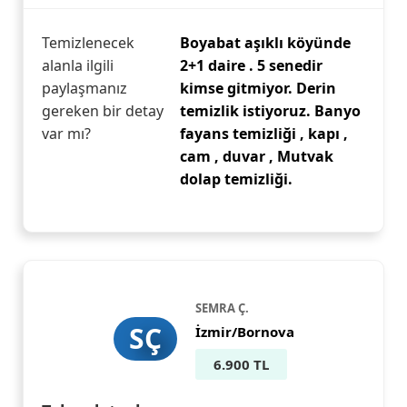
Temizlenecek
Boyabat aşıklı köyünde
alanla ilgili
2+1 daire . 5 senedir
paylaşmanız
kimse gitmiyor. Derin
gereken bir detay
temizlik istiyoruz. Banyo
var mı?
fayans temizliği , kapı ,
cam , duvar , Mutvak
dolap temizliği.
SEMRA Ç.
SÇ
İzmir/Bornova
6.900 TL