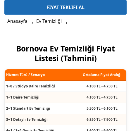
FİYAT TEKLİFİ AL
Anasayfa
Ev Temizliği
Bornova Ev Temizliği Fiyat
Listesi (Tahmini)
Hizmet Türü / Senaryo
Ortalama Fiyat Aralığı
1+0 / Stüdyo Daire Temizliği
4.100 TL - 4.750 TL
1+1 Daire Temizliği
4.100 TL - 4.750 TL
2+1 Standart Ev Temizliği
5.300 TL - 6.100 TL
3+1 Detaylı Ev Temizliği
6.850 TL - 7.900 TL
4+1 / 3+2 Geniş Ev Temizliği
8.600 TL - 9.900 TL