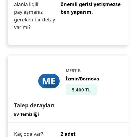
alanla ilgili
önemli gerisi yetişmezse
paylaşmanız
ben yaparım.
gereken bir detay
var mı?
MERT E.
ME
İzmir/Bornova
5.400 TL
Talep detayları
Ev Temizliği
Kaç oda var?
2 adet