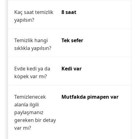
Kaç saat temizlik
8 saat
yapılsın?
Temizlik hangi
Tek sefer
sıklıkla yapılsın?
Evde kedi ya da
Kedi var
köpek var mı?
Temizlenecek
Mutfakda pimapen var
alanla ilgili
paylaşmanız
gereken bir detay
var mı?