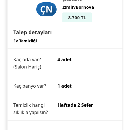
ÇN
İzmir/Bornova
8.700 TL
Talep detayları
Ev Temizliği
Kaç oda var?
4 adet
(Salon Hariç)
Kaç banyo var?
1 adet
Temizlik hangi
Haftada 2 Sefer
sıklıkla yapılsın?