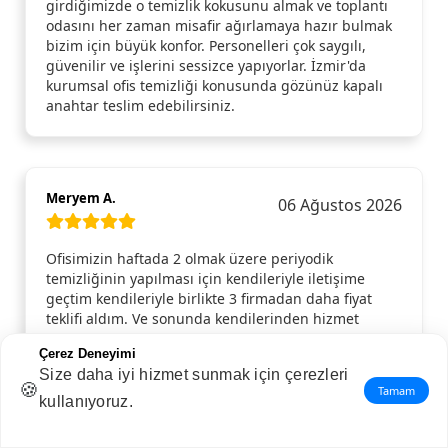
girdiğimizde o temizlik kokusunu almak ve toplantı
odasını her zaman misafir ağırlamaya hazır bulmak
bizim için büyük konfor. Personelleri çok saygılı,
güvenilir ve işlerini sessizce yapıyorlar. İzmir'da
kurumsal ofis temizliği konusunda gözünüz kapalı
anahtar teslim edebilirsiniz.
Meryem A.
06 Ağustos 2026
Ofisimizin haftada 2 olmak üzere periyodik
temizliğinin yapılması için kendileriyle iletişime
geçtim kendileriyle birlikte 3 firmadan daha fiyat
teklifi aldım. Ve sonunda kendilerinden hizmet
almaya karar verdim. Planlanan gün ve saatte gelip,
Çerez Deneyimi
ofisimizin temizliğini yaptılar. Hizmetten memnun
Size daha iyi hizmet sunmak için çerezleri
kalınca kendileriyle 1 Yıllık anlaşma imzaladık.
🍪
Tamam
Özellikle Ayşe Hanım ve ekibine çok teşekkür ederim.
kullanıyoruz.
İhtiyacı olan herkese tavsiye ederim.