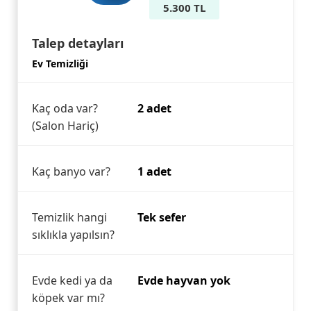
5.300 TL
Talep detayları
Ev Temizliği
Kaç oda var?
2 adet
(Salon Hariç)
Kaç banyo var?
1 adet
Temizlik hangi
Tek sefer
sıklıkla yapılsın?
Evde kedi ya da
Evde hayvan yok
köpek var mı?