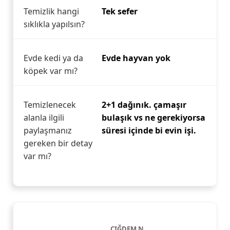
Temizlik hangi
Tek sefer
sıklıkla yapılsın?
Evde kedi ya da
Evde hayvan yok
köpek var mı?
Temizlenecek
2+1 dağınık. çamaşır
alanla ilgili
bulaşık vs ne gerekiyorsa
paylaşmanız
süresi içinde bi evin işi.
gereken bir detay
var mı?
ÇIĞDEM N.