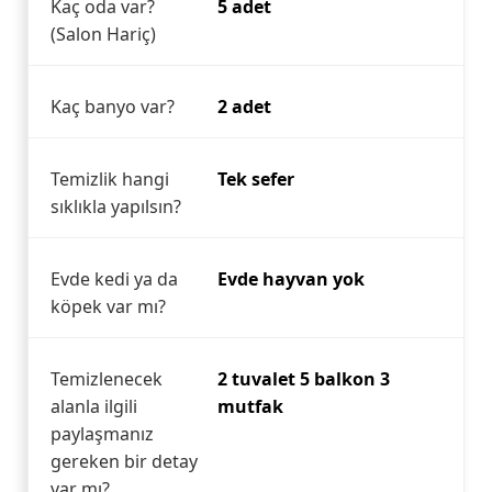
Kaç oda var?
5 adet
(Salon Hariç)
Kaç banyo var?
2 adet
Temizlik hangi
Tek sefer
sıklıkla yapılsın?
Evde kedi ya da
Evde hayvan yok
köpek var mı?
Temizlenecek
2 tuvalet 5 balkon 3
alanla ilgili
mutfak
paylaşmanız
gereken bir detay
var mı?