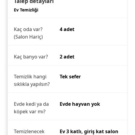
Talep detayları
Ev Temizliği
Kaç oda var?
4 adet
(Salon Hariç)
Kaç banyo var?
2 adet
Temizlik hangi
Tek sefer
sıklıkla yapılsın?
Evde kedi ya da
Evde hayvan yok
köpek var mı?
Temizlenecek
Ev 3 katlı, giriş kat salon