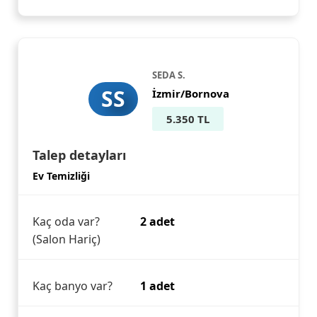
SEDA S.
SS
İzmir/Bornova
5.350 TL
Talep detayları
Ev Temizliği
Kaç oda var?
2 adet
(Salon Hariç)
Kaç banyo var?
1 adet