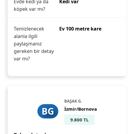
Evde kedi ya da
Kedi var
köpek var mı?
Temizlenecek
Ev 100 metre kare
alanla ilgili
paylaşmanız
gereken bir detay
var mı?
BAŞAK G.
BG
İzmir/Bornova
9.800 TL