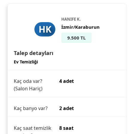
HANIFE K.
HK
İzmir/Karaburun
9.500 TL
Talep detayları
Ev Temizliği
Kaç oda var?
4 adet
(Salon Hariç)
Kaç banyo var?
2 adet
Kaç saat temizlik
8 saat