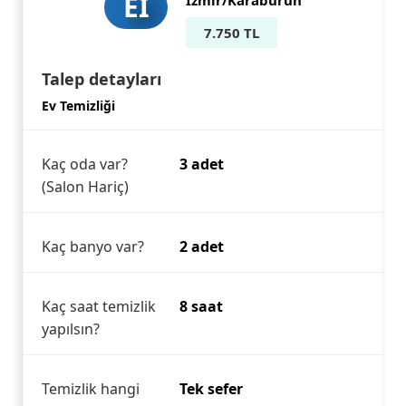
EI
İzmir/Karaburun
7.750 TL
Talep detayları
Ev Temizliği
Kaç oda var?
3 adet
(Salon Hariç)
Kaç banyo var?
2 adet
Kaç saat temizlik
8 saat
yapılsın?
Temizlik hangi
Tek sefer