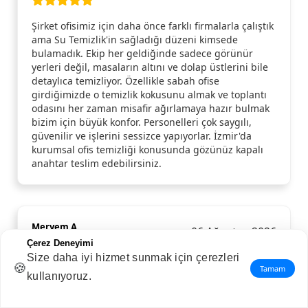
Şirket ofisimiz için daha önce farklı firmalarla çalıştık
ama Su Temizlik'in sağladığı düzeni kimsede
bulamadık. Ekip her geldiğinde sadece görünür
yerleri değil, masaların altını ve dolap üstlerini bile
detaylıca temizliyor. Özellikle sabah ofise
girdiğimizde o temizlik kokusunu almak ve toplantı
odasını her zaman misafir ağırlamaya hazır bulmak
bizim için büyük konfor. Personelleri çok saygılı,
güvenilir ve işlerini sessizce yapıyorlar. İzmir'da
kurumsal ofis temizliği konusunda gözünüz kapalı
anahtar teslim edebilirsiniz.
Meryem A.
06 Ağustos 2026
Çerez Deneyimi
Size daha iyi hizmet sunmak için çerezleri
🍪
Ofisimizin haftada 2 olmak üzere periyodik
Tamam
kullanıyoruz.
temizliğinin yapılması için kendileriyle iletişime
geçtim kendileriyle birlikte 3 firmadan daha fiyat