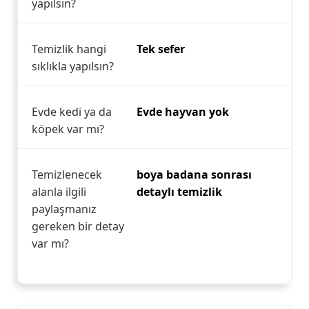
yapılsın?
Temizlik hangi
Tek sefer
sıklıkla yapılsın?
Evde kedi ya da
Evde hayvan yok
köpek var mı?
Temizlenecek
boya badana sonrası
alanla ilgili
detaylı temizlik
paylaşmanız
gereken bir detay
var mı?