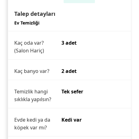
Talep detayları
Ev Temizliği
Kaç oda var?
3 adet
(Salon Hariç)
Kaç banyo var?
2 adet
Temizlik hangi
Tek sefer
sıklıkla yapılsın?
Evde kedi ya da
Kedi var
köpek var mı?