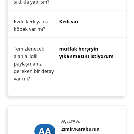
sıklıkla yapılsın?
Evde kedi ya da
Kedi var
köpek var mı?
Temizlenecek
mutfak herşryin
alanla ilgili
yıkanmasını istiyorum
paylaşmanız
gereken bir detay
var mı?
AÇELYA A.
AA
İzmir/Karaburun