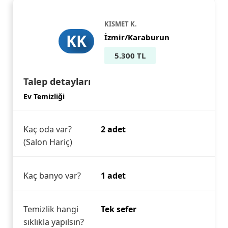
KISMET K.
KK
İzmir/Karaburun
5.300 TL
Talep detayları
Ev Temizliği
Kaç oda var?
2 adet
(Salon Hariç)
Kaç banyo var?
1 adet
Temizlik hangi
Tek sefer
sıklıkla yapılsın?