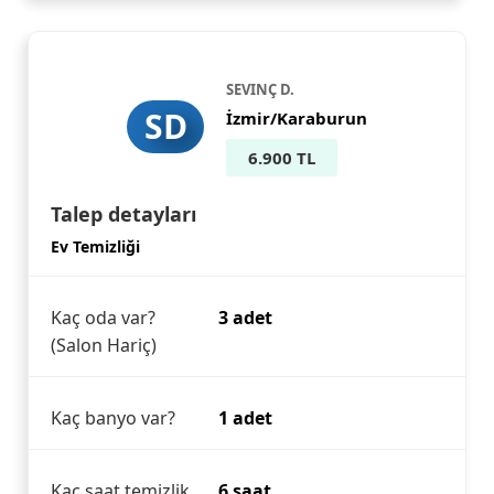
SEVINÇ D.
SD
İzmir/Karaburun
6.900 TL
Talep detayları
Ev Temizliği
Kaç oda var?
3 adet
(Salon Hariç)
Kaç banyo var?
1 adet
Kaç saat temizlik
6 saat