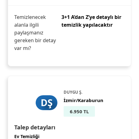
Temizlenecek
3+1 A’dan Z’ye detaylı bir
alanla ilgili
temizlik yapılacaktır
paylaşmanız
gereken bir detay
var mı?
DUYGU Ş.
DŞ
İzmir/Karaburun
6.950 TL
Talep detayları
Ev Temizliği