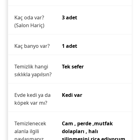
Kaç oda var?
3 adet
(Salon Hariç)
Kaç banyo var?
1 adet
Temizlik hangi
Tek sefer
sıklıkla yapılsın?
Evde kedi ya da
Kedi var
köpek var mı?
Temizlenecek
Cam , perde ,mutfak
alanla ilgili
dolapları , halı
paylaşmanız
silinmesini rica ediyorum