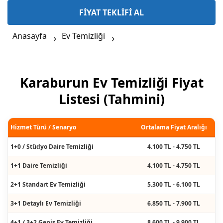
FİYAT TEKLİFİ AL
Anasayfa
Ev Temizliği
Karaburun Ev Temizliği Fiyat
Listesi (Tahmini)
Hizmet Türü / Senaryo
Ortalama Fiyat Aralığı
1+0 / Stüdyo Daire Temizliği
4.100 TL - 4.750 TL
1+1 Daire Temizliği
4.100 TL - 4.750 TL
2+1 Standart Ev Temizliği
5.300 TL - 6.100 TL
3+1 Detaylı Ev Temizliği
6.850 TL - 7.900 TL
4+1 / 3+2 Geniş Ev Temizliği
8.600 TL - 9.900 TL