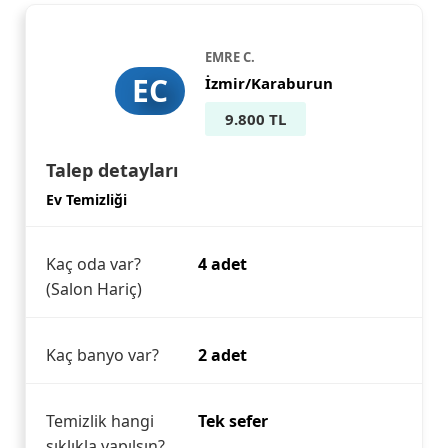
EMRE C.
EC
İzmir/Karaburun
9.800 TL
Talep detayları
Ev Temizliği
Kaç oda var?
4 adet
(Salon Hariç)
Kaç banyo var?
2 adet
Temizlik hangi
Tek sefer
sıklıkla yapılsın?