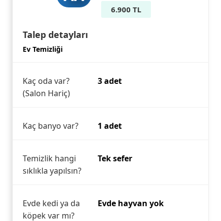
6.900 TL
Talep detayları
Ev Temizliği
Kaç oda var?
3 adet
(Salon Hariç)
Kaç banyo var?
1 adet
Temizlik hangi
Tek sefer
sıklıkla yapılsın?
Evde kedi ya da
Evde hayvan yok
köpek var mı?