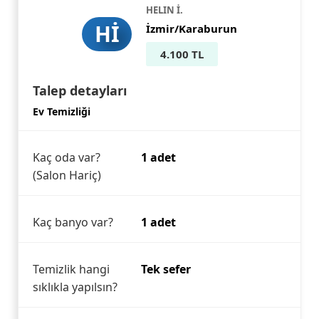
HELIN İ.
Hİ
İzmir/Karaburun
4.100 TL
Talep detayları
Ev Temizliği
Kaç oda var?
1 adet
(Salon Hariç)
Kaç banyo var?
1 adet
Temizlik hangi
Tek sefer
sıklıkla yapılsın?