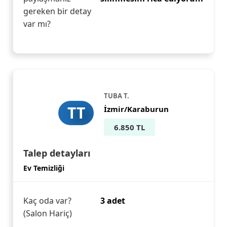
gereken bir detay
var mı?
TUBA T.
TT
İzmir/Karaburun
6.850 TL
Talep detayları
Ev Temizliği
Kaç oda var?
3 adet
(Salon Hariç)