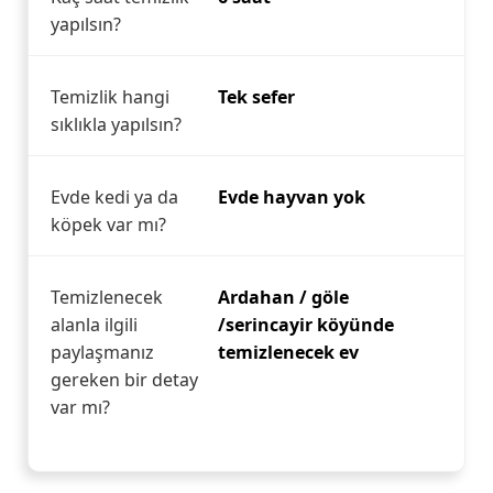
yapılsın?
Temizlik hangi
Tek sefer
sıklıkla yapılsın?
Evde kedi ya da
Evde hayvan yok
köpek var mı?
Temizlenecek
Ardahan / göle
alanla ilgili
/serincayir köyünde
paylaşmanız
temizlenecek ev
gereken bir detay
var mı?