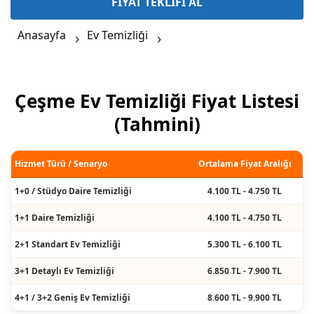
FİYAT TEKLİFİ AL
Anasayfa
Ev Temizliği
Çeşme Ev Temizliği Fiyat Listesi
(Tahmini)
Hizmet Türü / Senaryo
Ortalama Fiyat Aralığı
1+0 / Stüdyo Daire Temizliği
4.100 TL - 4.750 TL
1+1 Daire Temizliği
4.100 TL - 4.750 TL
2+1 Standart Ev Temizliği
5.300 TL - 6.100 TL
3+1 Detaylı Ev Temizliği
6.850 TL - 7.900 TL
4+1 / 3+2 Geniş Ev Temizliği
8.600 TL - 9.900 TL