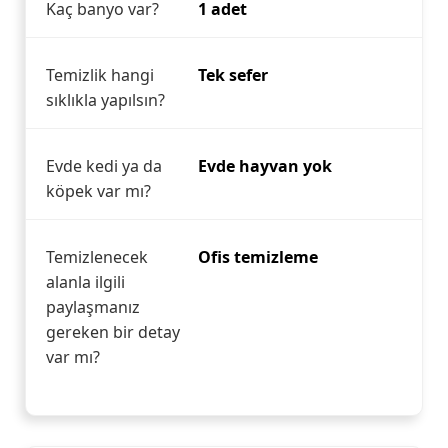
Kaç banyo var?
1 adet
Temizlik hangi
Tek sefer
sıklıkla yapılsın?
Evde kedi ya da
Evde hayvan yok
köpek var mı?
Temizlenecek
Ofis temizleme
alanla ilgili
paylaşmanız
gereken bir detay
var mı?