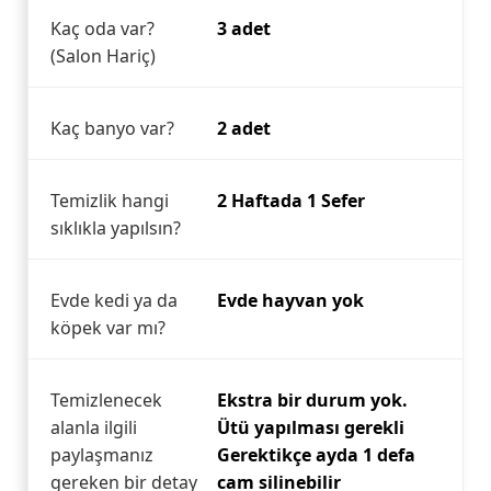
Kaç oda var?
3 adet
(Salon Hariç)
Kaç banyo var?
2 adet
Temizlik hangi
2 Haftada 1 Sefer
sıklıkla yapılsın?
Evde kedi ya da
Evde hayvan yok
köpek var mı?
Temizlenecek
Ekstra bir durum yok.
alanla ilgili
Ütü yapılması gerekli
paylaşmanız
Gerektikçe ayda 1 defa
gereken bir detay
cam silinebilir