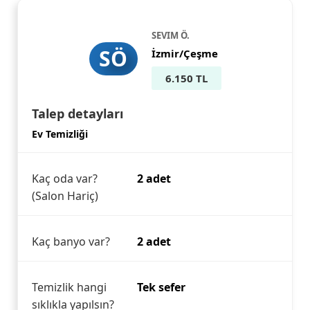
SEVIM Ö.
SÖ
İzmir/Çeşme
6.150 TL
Talep detayları
Ev Temizliği
Kaç oda var?
2 adet
(Salon Hariç)
Kaç banyo var?
2 adet
Temizlik hangi
Tek sefer
sıklıkla yapılsın?