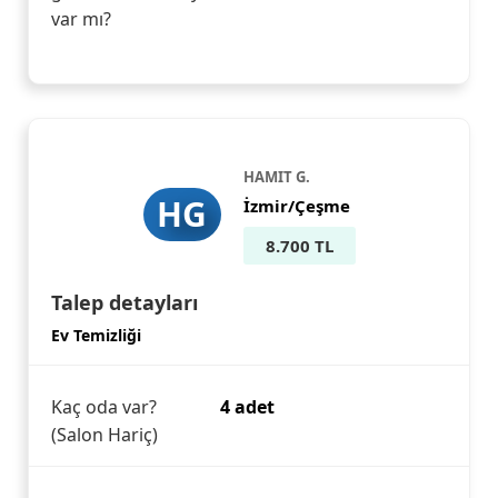
var mı?
HAMIT G.
HG
İzmir/Çeşme
8.700 TL
Talep detayları
Ev Temizliği
Kaç oda var?
4 adet
(Salon Hariç)