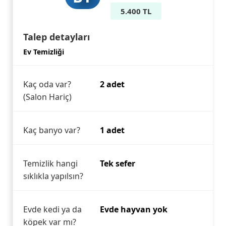
5.400 TL
Talep detayları
Ev Temizliği
Kaç oda var?
2 adet
(Salon Hariç)
Kaç banyo var?
1 adet
Temizlik hangi
Tek sefer
sıklıkla yapılsın?
Evde kedi ya da
Evde hayvan yok
köpek var mı?