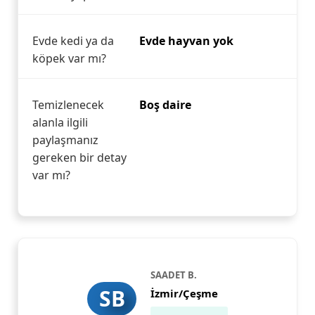
Evde kedi ya da
Evde hayvan yok
köpek var mı?
Temizlenecek
Boş daire
alanla ilgili
paylaşmanız
gereken bir detay
var mı?
SAADET B.
SB
İzmir/Çeşme