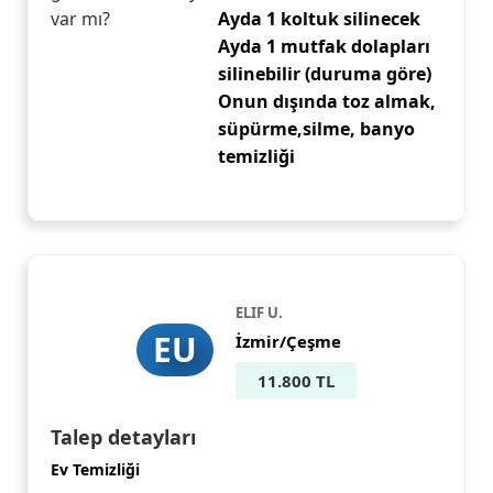
var mı?
Ayda 1 koltuk silinecek
Ayda 1 mutfak dolapları
silinebilir (duruma göre)
Onun dışında toz almak,
süpürme,silme, banyo
temizliği
ELIF U.
EU
İzmir/Çeşme
11.800 TL
Talep detayları
Ev Temizliği