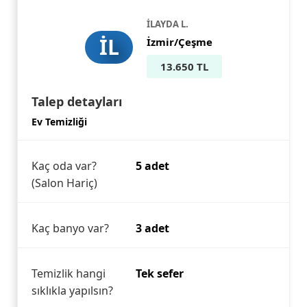
İLAYDA L.
İL
İzmir/Çeşme
13.650 TL
Talep detayları
Ev Temizliği
Kaç oda var?
5 adet
(Salon Hariç)
Kaç banyo var?
3 adet
Temizlik hangi
Tek sefer
sıklıkla yapılsın?