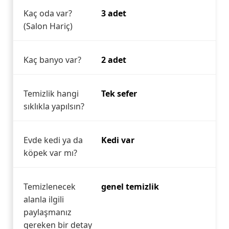
Kaç oda var?
3 adet
(Salon Hariç)
Kaç banyo var?
2 adet
Temizlik hangi
Tek sefer
sıklıkla yapılsın?
Evde kedi ya da
Kedi var
köpek var mı?
Temizlenecek
genel temizlik
alanla ilgili
paylaşmanız
gereken bir detay