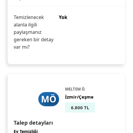
Temizlenecek
Yok
alanla ilgili
paylaşmanız
gereken bir detay
var mı?
MELTEM Ö.
MÖ
İzmir/Çeşme
6.800 TL
Talep detayları
Ev Temizliği