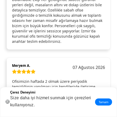
yerleri değil, masaların altını ve dolap üstlerini bile
detaylıca temizliyor. Özellikle sabah ofise
girdiğimizde o temizlik kokusunu almak ve toplantı
odasını her zaman misafir ağırlamaya hazır bulmak
bizim için büyük konfor. Personelleri çok saygılı,
güvenilir ve işlerini sessizce yapıyorlar. İzmir'da
kurumsal ofis temizliği konusunda gözünüz kapalı
anahtar teslim edebilirsiniz.
Meryem A.
07 Ağustos 2026
Ofisimizin haftada 2 olmak üzere periyodik
temizliğinin yapılması için kendileriyle iletişime
geçtim kendileriyle birlikte 3 firmadan daha fiyat
Çerez Deneyimi
teklifi aldım. Ve sonunda kendilerinden hizmet
Size daha iyi hizmet sunmak için çerezleri
🍪
almaya karar verdim. Planlanan gün ve saatte gelip,
Tamam
kullanıyoruz.
ofisimizin temizliğini yaptılar. Hizmetten memnun
kalınca kendileriyle 1 Yıllık anlaşma imzaladık.