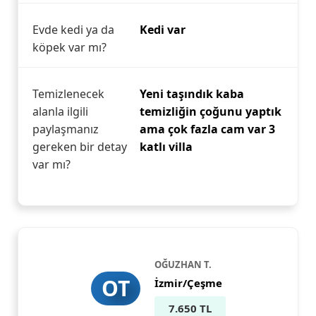
Evde kedi ya da
Kedi var
köpek var mı?
Temizlenecek
Yeni taşındık kaba
alanla ilgili
temizliğin çoğunu yaptık
paylaşmanız
ama çok fazla cam var 3
gereken bir detay
katlı villa
var mı?
OĞUZHAN T.
OT
İzmir/Çeşme
7.650 TL