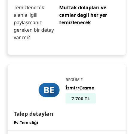
Temizlenecek
Mutfak dolaplari ve
alanla ilgili
camlar dagil her yer
paylaşmanız
temizlenecek
gereken bir detay
var mı?
BEGÜM E.
BE
İzmir/Çeşme
7.700 TL
Talep detayları
Ev Temizliği