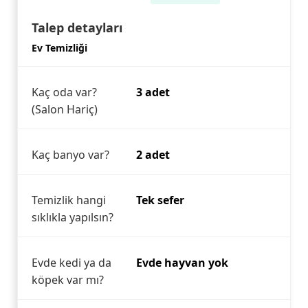
Talep detayları
Ev Temizliği
Kaç oda var?
3 adet
(Salon Hariç)
Kaç banyo var?
2 adet
Temizlik hangi
Tek sefer
sıklıkla yapılsın?
Evde kedi ya da
Evde hayvan yok
köpek var mı?