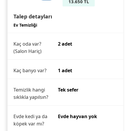
13.650 TL
Talep detayları
Ev Temizliği
Kaç oda var?
2 adet
(Salon Hariç)
Kaç banyo var?
1 adet
Temizlik hangi
Tek sefer
sıklıkla yapılsın?
Evde kedi ya da
Evde hayvan yok
köpek var mı?