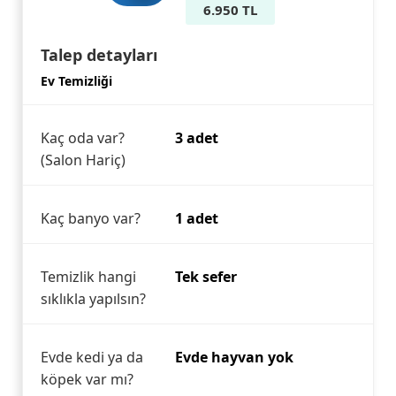
6.950 TL
Talep detayları
Ev Temizliği
Kaç oda var?
3 adet
(Salon Hariç)
Kaç banyo var?
1 adet
Temizlik hangi
Tek sefer
sıklıkla yapılsın?
Evde kedi ya da
Evde hayvan yok
köpek var mı?