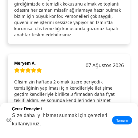
girdiğimizde o temizlik kokusunu almak ve toplantı
odasını her zaman misafir ağırlamaya hazır bulmak
bizim için büyük konfor. Personelleri çok saygılı,
güvenilir ve işlerini sessizce yapıyorlar. İzmir'da
kurumsal ofis temizliği konusunda gözünüz kapalı
anahtar teslim edebilirsiniz.
Meryem A.
07 Ağustos 2026
Ofisimizin haftada 2 olmak üzere periyodik
temizliğinin yapılması için kendileriyle iletişime
geçtim kendileriyle birlikte 3 firmadan daha fiyat
teklifi aldım. Ve sonunda kendilerinden hizmet
almaya karar verdim. Planlanan gün ve saatte gelip,
Çerez Deneyimi
ofisimizin temizliğini yaptılar. Hizmetten memnun
Size daha iyi hizmet sunmak için çerezleri
kalınca kendileriyle 1 Yıllık anlaşma imzaladık.
🍪
Tamam
kullanıyoruz.
Özellikle Ayşe Hanım ve ekibine çok teşekkür ederim.
İhtiyacı olan herkese tavsiye ederim.