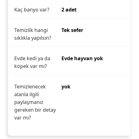
Kaç banyo var?
2 adet
Temizlik hangi
Tek sefer
sıklıkla yapılsın?
Evde kedi ya da
Evde hayvan yok
köpek var mı?
Temizlenecek
yok
alanla ilgili
paylaşmanız
gereken bir detay
var mı?