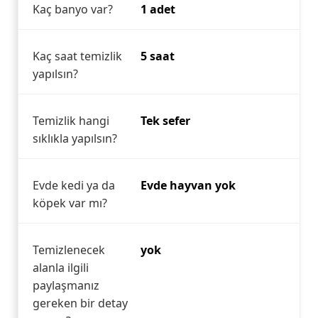
Kaç banyo var?
1 adet
Kaç saat temizlik
5 saat
yapılsın?
Temizlik hangi
Tek sefer
sıklıkla yapılsın?
Evde kedi ya da
Evde hayvan yok
köpek var mı?
Temizlenecek
yok
alanla ilgili
paylaşmanız
gereken bir detay