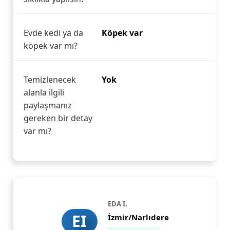
Evde kedi ya da
Köpek var
köpek var mı?
Temizlenecek
Yok
alanla ilgili
paylaşmanız
gereken bir detay
var mı?
EDA I.
EI
İzmir/Narlıdere