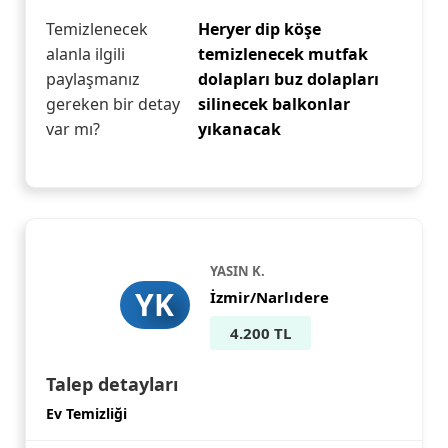
Temizlenecek
Heryer dip köşe
alanla ilgili
temizlenecek mutfak
paylaşmanız
dolapları buz dolapları
gereken bir detay
silinecek balkonlar
var mı?
yıkanacak
YASIN K.
YK
İzmir/Narlıdere
4.200 TL
Talep detayları
Ev Temizliği