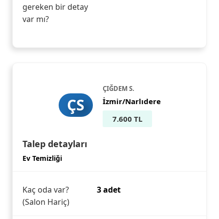
gereken bir detay
var mı?
ÇIĞDEM S.
ÇS
İzmir/Narlıdere
7.600 TL
Talep detayları
Ev Temizliği
Kaç oda var?
3 adet
(Salon Hariç)