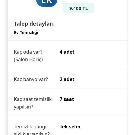
9.400 TL
Talep detayları
Ev Temizliği
Kaç oda var?
4 adet
(Salon Hariç)
Kaç banyo var?
2 adet
Kaç saat temizlik
7 saat
yapılsın?
Temizlik hangi
Tek sefer
sıklıkla yapılsın?