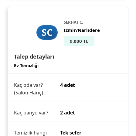
SERHAT C.
SC
İzmir/Narlıdere
9.000 TL
Talep detayları
Ev Temizliği
Kaç oda var?
4 adet
(Salon Hariç)
Kaç banyo var?
2 adet
Temizlik hangi
Tek sefer