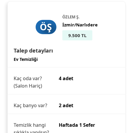
ÖZLEM Ş.
ÖŞ
İzmir/Narlıdere
9.500 TL
Talep detayları
Ev Temizliği
Kaç oda var?
4 adet
(Salon Hariç)
Kaç banyo var?
2 adet
Temizlik hangi
Haftada 1 Sefer
sıklıkla yapılsın?