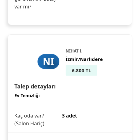
var mı?
NIHAT I.
NI
İzmir/Narlıdere
6.800 TL
Talep detayları
Ev Temizliği
Kaç oda var?
3 adet
(Salon Hariç)