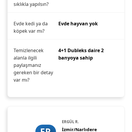
sıklıkla yapılsın?
Evde kedi ya da
Evde hayvan yok
köpek var mı?
Temizlenecek
4+1 Dubleks daire 2
alanla ilgili
banyoya sahip
paylaşmanız
gereken bir detay
var mı?
ERGÜL R.
ER
İzmir/Narlıdere