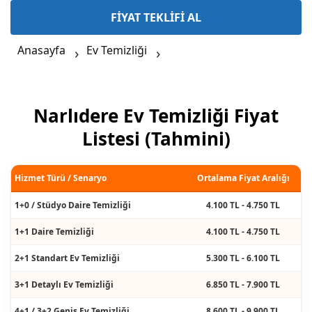
FİYAT TEKLİFİ AL
Anasayfa
Ev Temizliği
Narlıdere Ev Temizliği Fiyat
Listesi (Tahmini)
Hizmet Türü / Senaryo
Ortalama Fiyat Aralığı
1+0 / Stüdyo Daire Temizliği
4.100 TL - 4.750 TL
1+1 Daire Temizliği
4.100 TL - 4.750 TL
2+1 Standart Ev Temizliği
5.300 TL - 6.100 TL
3+1 Detaylı Ev Temizliği
6.850 TL - 7.900 TL
4+1 / 3+2 Geniş Ev Temizliği
8.600 TL - 9.900 TL