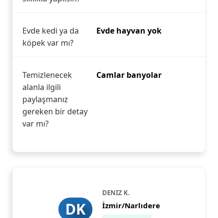
Evde kedi ya da
Evde hayvan yok
köpek var mı?
Temizlenecek
Camlar banyolar
alanla ilgili
paylaşmanız
gereken bir detay
var mı?
DENIZ K.
DK
İzmir/Narlıdere