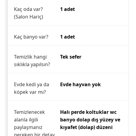
Kaç oda var?
1 adet
(Salon Hariç)
Kaç banyo var?
1 adet
Temizlik hangi
Tek sefer
sıklıkla yapılsın?
Evde kedi ya da
Evde hayvan yok
köpek var mı?
Temizlenecek
Halı perde koltuklar wc
alanla ilgili
banyo dolap dış yüzey ve
paylaşmanız
kıyafet (dolap) düzeni
gereken bir detay