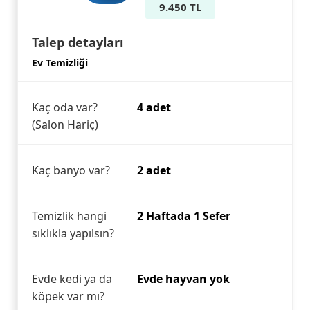
9.450 TL
Talep detayları
Ev Temizliği
Kaç oda var?
4 adet
(Salon Hariç)
Kaç banyo var?
2 adet
Temizlik hangi
2 Haftada 1 Sefer
sıklıkla yapılsın?
Evde kedi ya da
Evde hayvan yok
köpek var mı?