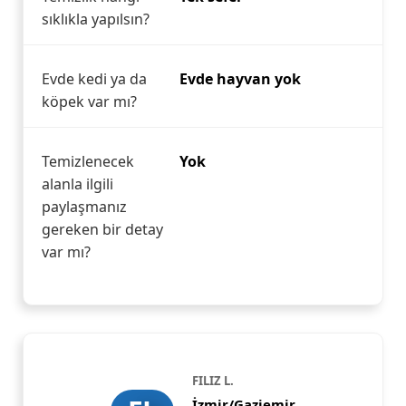
sıklıkla yapılsın?
Evde kedi ya da
Evde hayvan yok
köpek var mı?
Temizlenecek
Yok
alanla ilgili
paylaşmanız
gereken bir detay
var mı?
FILIZ L.
İzmir/Gaziemir