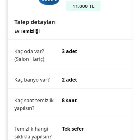
11.000 TL
Talep detayları
Ev Temizliği
Kaç oda var?
3 adet
(Salon Hariç)
Kaç banyo var?
2 adet
Kaç saat temizlik
8 saat
yapılsın?
Temizlik hangi
Tek sefer
sıklıkla yapılsın?