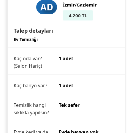
AD
İzmir/Gaziemir
4.200 TL
Talep detayları
Ev Temizliği
Kaç oda var?
1 adet
(Salon Hariç)
Kaç banyo var?
1 adet
Temizlik hangi
Tek sefer
sıklıkla yapılsın?
Evde kedi ya da
Evde hayvan yok