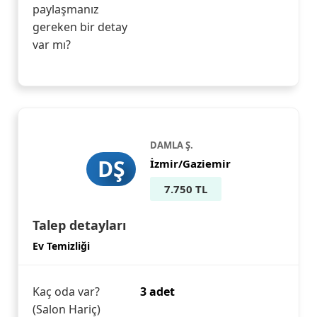
paylaşmanız
gereken bir detay
var mı?
DAMLA Ş.
DŞ
İzmir/Gaziemir
7.750 TL
Talep detayları
Ev Temizliği
Kaç oda var?
3 adet
(Salon Hariç)