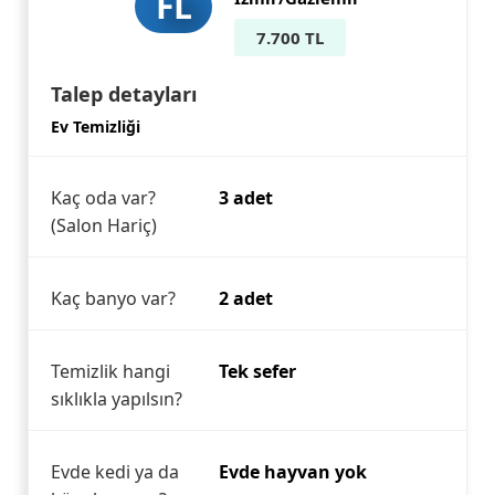
FL
7.700 TL
Talep detayları
Ev Temizliği
Kaç oda var?
3 adet
(Salon Hariç)
Kaç banyo var?
2 adet
Temizlik hangi
Tek sefer
sıklıkla yapılsın?
Evde kedi ya da
Evde hayvan yok