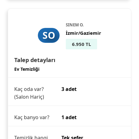
SINEM O.
SO
İzmir/Gaziemir
6.950 TL
Talep detayları
Ev Temizliği
Kaç oda var?
3 adet
(Salon Hariç)
Kaç banyo var?
1 adet
Temizlik hangi
Tek sefer