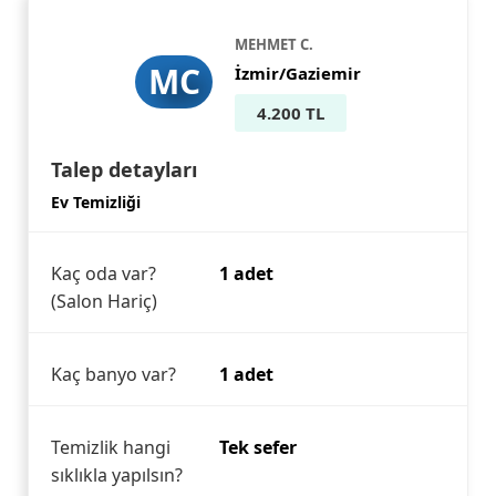
MEHMET C.
MC
İzmir/Gaziemir
4.200 TL
Talep detayları
Ev Temizliği
Kaç oda var?
1 adet
(Salon Hariç)
Kaç banyo var?
1 adet
Temizlik hangi
Tek sefer
sıklıkla yapılsın?