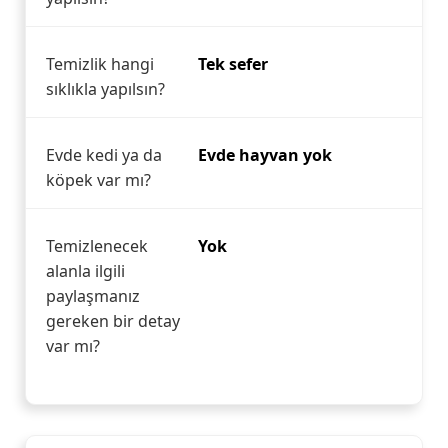
Temizlik hangi
Tek sefer
sıklıkla yapılsın?
Evde kedi ya da
Evde hayvan yok
köpek var mı?
Temizlenecek
Yok
alanla ilgili
paylaşmanız
gereken bir detay
var mı?