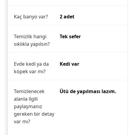
Kaç banyo var?
2 adet
Temizlik hangi
Tek sefer
sıklıkla yapılsın?
Evde kedi ya da
Kedi var
köpek var mı?
Temizlenecek
Ütü de yapılması lazım.
alanla ilgili
paylaşmanız
gereken bir detay
var mı?