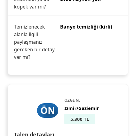
köpek var mı?
Temizlenecek
Banyo temizliği (kirli)
alanla ilgili
paylaşmanız
gereken bir detay
var mı?
ÖZGE N.
ÖN
İzmir/Gaziemir
5.300 TL
Talep detayları