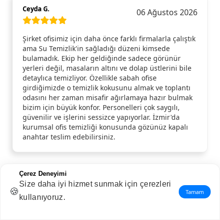
Ceyda G.
06 Ağustos 2026
Şirket ofisimiz için daha önce farklı firmalarla çalıştık
ama Su Temizlik'in sağladığı düzeni kimsede
bulamadık. Ekip her geldiğinde sadece görünür
yerleri değil, masaların altını ve dolap üstlerini bile
detaylıca temizliyor. Özellikle sabah ofise
girdiğimizde o temizlik kokusunu almak ve toplantı
odasını her zaman misafir ağırlamaya hazır bulmak
bizim için büyük konfor. Personelleri çok saygılı,
güvenilir ve işlerini sessizce yapıyorlar. İzmir'da
kurumsal ofis temizliği konusunda gözünüz kapalı
anahtar teslim edebilirsiniz.
Çerez Deneyimi
Meryem A.
Size daha iyi hizmet sunmak için çerezleri
05 Ağustos 2026
🍪
Tamam
kullanıyoruz.
Ofisimizin haftada 2 olmak üzere periyodik