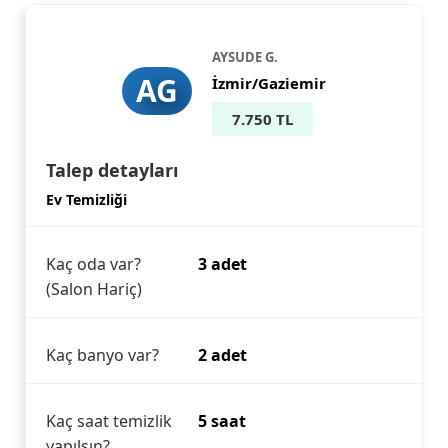
AYSUDE G.
AG
İzmir/Gaziemir
7.750 TL
Talep detayları
Ev Temizliği
Kaç oda var?
3 adet
(Salon Hariç)
Kaç banyo var?
2 adet
Kaç saat temizlik
5 saat
yapılsın?