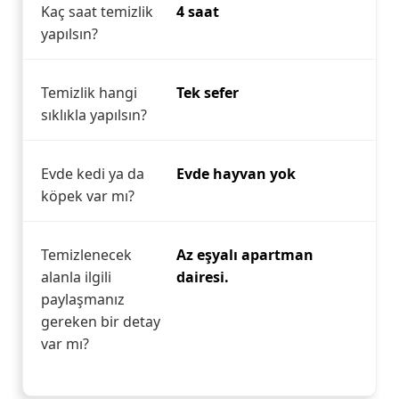
Kaç saat temizlik
4 saat
yapılsın?
Temizlik hangi
Tek sefer
sıklıkla yapılsın?
Evde kedi ya da
Evde hayvan yok
köpek var mı?
Temizlenecek
Az eşyalı apartman
alanla ilgili
dairesi.
paylaşmanız
gereken bir detay
var mı?