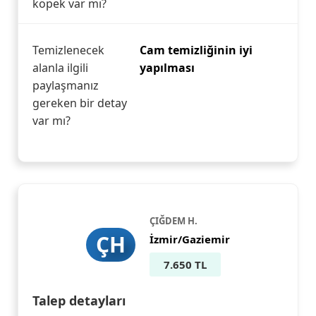
köpek var mı?
Temizlenecek
Cam temizliğinin iyi
alanla ilgili
yapılması
paylaşmanız
gereken bir detay
var mı?
ÇIĞDEM H.
ÇH
İzmir/Gaziemir
7.650 TL
Talep detayları