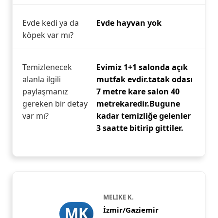
Evde kedi ya da
Evde hayvan yok
köpek var mı?
Temizlenecek
Evimiz 1+1 salonda açık
alanla ilgili
mutfak evdir.tatak odası
paylaşmanız
7 metre kare salon 40
gereken bir detay
metrekaredir.Bugune
var mı?
kadar temizliğe gelenler
3 saatte bitirip gittiler.
MELIKE K.
MK
İzmir/Gaziemir