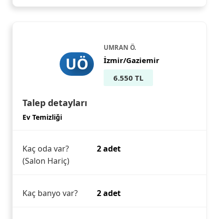
UMRAN Ö.
UÖ
İzmir/Gaziemir
6.550 TL
Talep detayları
Ev Temizliği
Kaç oda var?
2 adet
(Salon Hariç)
Kaç banyo var?
2 adet