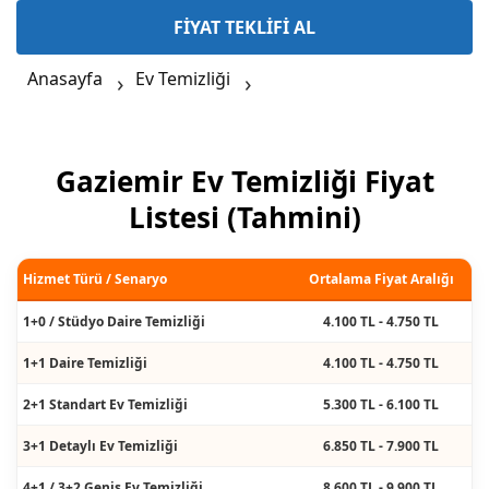
FİYAT TEKLİFİ AL
Anasayfa
Ev Temizliği
Gaziemir Ev Temizliği Fiyat
Listesi (Tahmini)
Hizmet Türü / Senaryo
Ortalama Fiyat Aralığı
1+0 / Stüdyo Daire Temizliği
4.100 TL - 4.750 TL
1+1 Daire Temizliği
4.100 TL - 4.750 TL
2+1 Standart Ev Temizliği
5.300 TL - 6.100 TL
3+1 Detaylı Ev Temizliği
6.850 TL - 7.900 TL
4+1 / 3+2 Geniş Ev Temizliği
8.600 TL - 9.900 TL