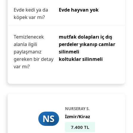
Evde kedi ya da
Evde hayvan yok
köpek var mı?
Temizlenecek
mutfak dolapları iç dış
alanla ilgili
perdeler yıkanıp camlar
paylaşmanız
silinmeli
gereken bir detay
koltuklar silinmeli
var mı?
NURSERAY S.
NS
İzmir/Kiraz
7.400 TL