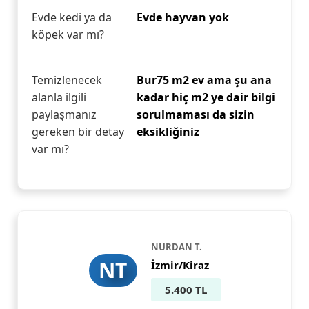
Evde kedi ya da
Evde hayvan yok
köpek var mı?
Temizlenecek
Bur75 m2 ev ama şu ana
alanla ilgili
kadar hiç m2 ye dair bilgi
paylaşmanız
sorulmaması da sizin
gereken bir detay
eksikliğiniz
var mı?
NURDAN T.
NT
İzmir/Kiraz
5.400 TL