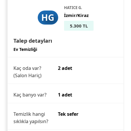
HATICE G.
HG
İzmir/Kiraz
5.300 TL
Talep detayları
Ev Temizliği
Kaç oda var?
2 adet
(Salon Hariç)
Kaç banyo var?
1 adet
Temizlik hangi
Tek sefer
sıklıkla yapılsın?