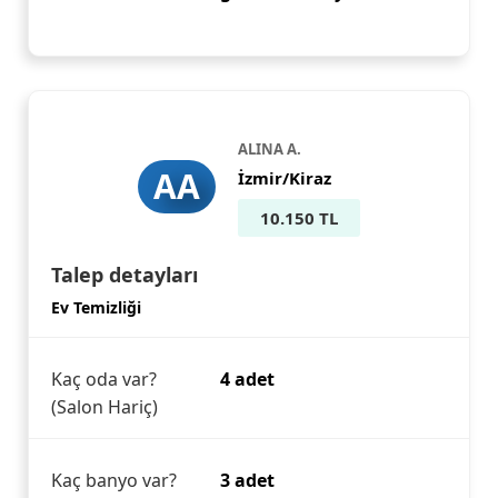
ALINA A.
AA
İzmir/Kiraz
10.150 TL
Talep detayları
Ev Temizliği
Kaç oda var?
4 adet
(Salon Hariç)
Kaç banyo var?
3 adet