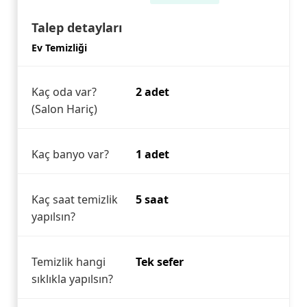
Talep detayları
Ev Temizliği
Kaç oda var?
2 adet
(Salon Hariç)
Kaç banyo var?
1 adet
Kaç saat temizlik
5 saat
yapılsın?
Temizlik hangi
Tek sefer
sıklıkla yapılsın?