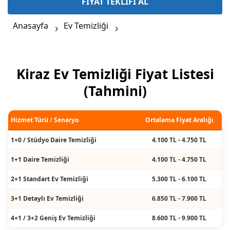
FİYAT TEKLİFİ AL
Anasayfa
Ev Temizliği
Kiraz Ev Temizliği Fiyat Listesi
(Tahmini)
Hizmet Türü / Senaryo
Ortalama Fiyat Aralığı
1+0 / Stüdyo Daire Temizliği
4.100 TL - 4.750 TL
1+1 Daire Temizliği
4.100 TL - 4.750 TL
2+1 Standart Ev Temizliği
5.300 TL - 6.100 TL
3+1 Detaylı Ev Temizliği
6.850 TL - 7.900 TL
4+1 / 3+2 Geniş Ev Temizliği
8.600 TL - 9.900 TL