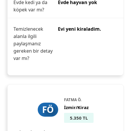
Evde kedi ya da
Evde hayvan yok
köpek var mı?
Temizlenecek
Evi yeni kiraladim.
alanla ilgili
paylaşmanız
gereken bir detay
var mı?
FATMA Ö.
FÖ
İzmir/Kiraz
5.350 TL