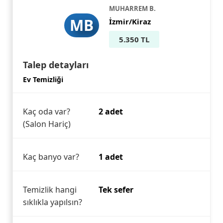
MUHARREM B.
MB
İzmir/Kiraz
5.350 TL
Talep detayları
Ev Temizliği
Kaç oda var?
2 adet
(Salon Hariç)
Kaç banyo var?
1 adet
Temizlik hangi
Tek sefer
sıklıkla yapılsın?