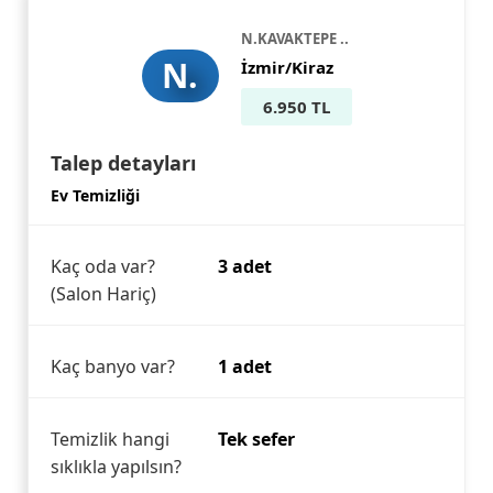
N.KAVAKTEPE ..
N.
İzmir/Kiraz
6.950 TL
Talep detayları
Ev Temizliği
Kaç oda var?
3 adet
(Salon Hariç)
Kaç banyo var?
1 adet
Temizlik hangi
Tek sefer
sıklıkla yapılsın?