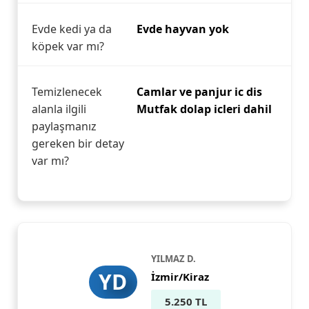
Evde kedi ya da
Evde hayvan yok
köpek var mı?
Temizlenecek
Camlar ve panjur ic dis
alanla ilgili
Mutfak dolap icleri dahil
paylaşmanız
gereken bir detay
var mı?
YILMAZ D.
YD
İzmir/Kiraz
5.250 TL