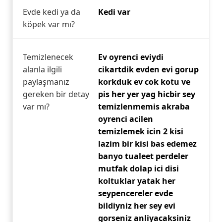
Evde kedi ya da
Kedi var
köpek var mı?
Temizlenecek
Ev oyrenci eviydi
alanla ilgili
cikartdik evden evi gorup
paylaşmanız
korkduk ev cok kotu ve
gereken bir detay
pis her yer yag hicbir sey
var mı?
temizlenmemis akraba
oyrenci acilen
temizlemek icin 2 kisi
lazim bir kisi bas edemez
banyo tualeet perdeler
mutfak dolap ici disi
koltuklar yatak her
seypencereler evde
bildiyniz her sey evi
gorseniz anliyacaksiniz