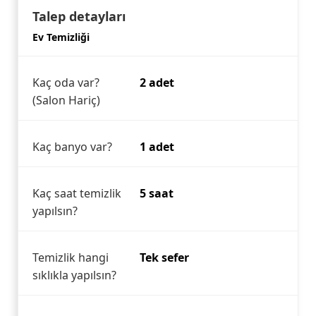
Talep detayları
Ev Temizliği
Kaç oda var?
2 adet
(Salon Hariç)
Kaç banyo var?
1 adet
Kaç saat temizlik
5 saat
yapılsın?
Temizlik hangi
Tek sefer
sıklıkla yapılsın?