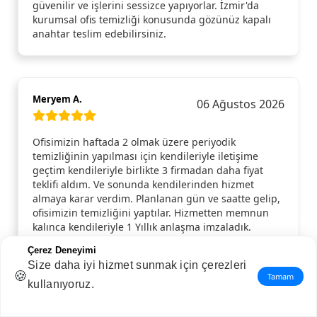
güvenilir ve işlerini sessizce yapıyorlar. İzmir'da
kurumsal ofis temizliği konusunda gözünüz kapalı
anahtar teslim edebilirsiniz.
Meryem A.
06 Ağustos 2026
Ofisimizin haftada 2 olmak üzere periyodik
temizliğinin yapılması için kendileriyle iletişime
geçtim kendileriyle birlikte 3 firmadan daha fiyat
teklifi aldım. Ve sonunda kendilerinden hizmet
almaya karar verdim. Planlanan gün ve saatte gelip,
ofisimizin temizliğini yaptılar. Hizmetten memnun
kalınca kendileriyle 1 Yıllık anlaşma imzaladık.
Özellikle Ayşe Hanım ve ekibine çok teşekkür ederim.
Çerez Deneyimi
İhtiyacı olan herkese tavsiye ederim.
Size daha iyi hizmet sunmak için çerezleri
🍪
Tamam
kullanıyoruz.