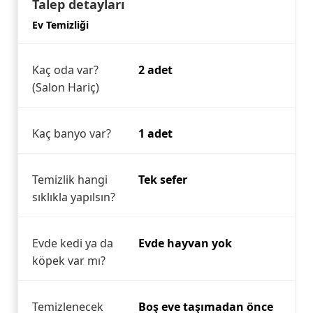
Talep detayları
Ev Temizliği
Kaç oda var?
2 adet
(Salon Hariç)
Kaç banyo var?
1 adet
Temizlik hangi
Tek sefer
sıklıkla yapılsın?
Evde kedi ya da
Evde hayvan yok
köpek var mı?
Temizlenecek
Boş eve taşımadan önce