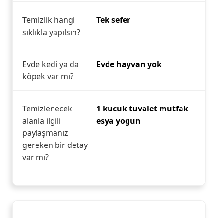
Temizlik hangi
Tek sefer
sıklıkla yapılsın?
Evde kedi ya da
Evde hayvan yok
köpek var mı?
Temizlenecek
1 kucuk tuvalet mutfak
alanla ilgili
esya yogun
paylaşmanız
gereken bir detay
var mı?