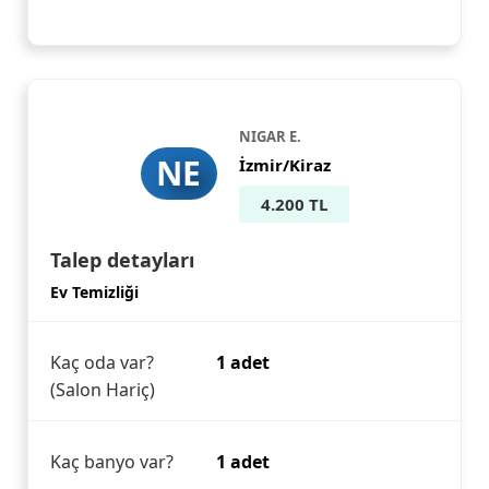
NIGAR E.
NE
İzmir/Kiraz
4.200 TL
Talep detayları
Ev Temizliği
Kaç oda var?
1 adet
(Salon Hariç)
Kaç banyo var?
1 adet