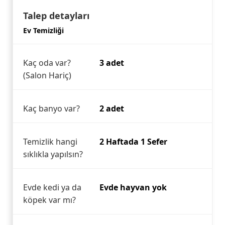
Talep detayları
Ev Temizliği
Kaç oda var?
3 adet
(Salon Hariç)
Kaç banyo var?
2 adet
Temizlik hangi
2 Haftada 1 Sefer
sıklıkla yapılsın?
Evde kedi ya da
Evde hayvan yok
köpek var mı?