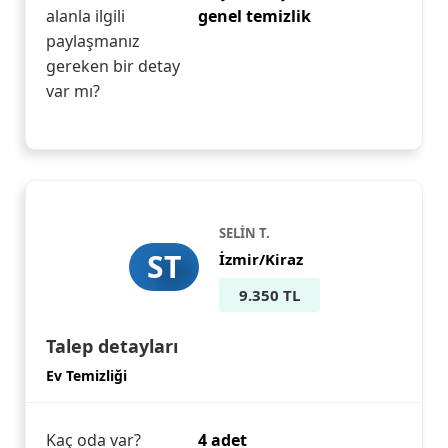
alanla ilgili
genel temizlik
paylaşmanız
gereken bir detay
var mı?
SELİN T.
ST
İzmir/Kiraz
9.350 TL
Talep detayları
Ev Temizliği
Kaç oda var?
4 adet